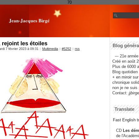
70
Jean-Jacques Birgé
ejoint les étoiles
Blog général
rdi 7 février 2023 à 09:31
::
Multimedia
::
#5252
::
rss
--- 21e année 
Créé en août 2
Plus de 6000 ar
Blog quotidien f
+ en miroir su
chronique solida
non je ne suis 
Contact:
jjbirg
Translate
Fast English tr
CD
Les dém
de l'Académi