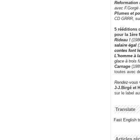
Reformation
avec F.Gorgé
Plumes et po
CD GRRR,
su
5 rééditions 
pour la 1ère 
Rideau !
(198
salaire égal
(
contes font 
L'homme à l
glace à trois 
Carnage
(1985
toutes avec d
Rendez-vous
J-J.Birgé et 
sur le label a
Translate
Fast English tr
Articles ré