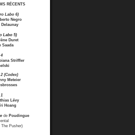
MS RÉCENTS
ro Labo 6)
berto Negro
 Delaunay
ro Labo 5)
lène Duret
e Saada
 4
iana Striffler
elski
2 (Codex)
nny Meteier
esbrosses
 1
thias Lévy
ri Hoang
ve
de
Poudingue
ental
. The Pusher)