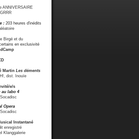
me ANNIVERSAIRE
s GRRR
e :
203 heures d'inédits
léatoire
e Birgé et du
ertains en exclusivité
ndCamp
CD
é
Martin
Les déments
 dist. Inouïe
nvité/e/s
 au labo 4
 Socadisc
l Opera
 Socadisc
sical Instantané
dit enregistré
el Klanggalerie