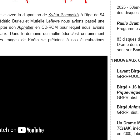
2025 - 50è
des disque
elle avec la disparition de
Květa Pacovská
à l'âge de 94
édéric Durieu et Murielle Lefèvre nous avions passé une
Radio Dram
apter son
Alphabet
en CD-ROM pour lequel nous avions
Programme a
onaux. Dans le domaine du multimédia c'est certainement
83 disques d
s images de Květa se prêtaient à nos élucubrations
Drame dont c
sont sur
Ba
4 NOUVEAUX
Lavant Birg
GRRR+OUCH!,
Birgé + 16 i
Pique-nique
GRRR, dist.
Birgé
Anima
GRRR, dist.
Un Drame Mu
TCHAK
, iné
en 2000, lab