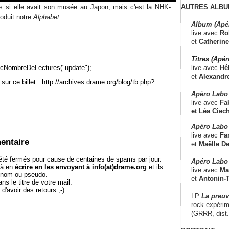
AUTRES ALBU
 si elle avait son musée au Japon, mais c'est la NHK-
roduit notre
Alphabet
.
Album (Apé
live avec
Ro
et
Catherine
Titres (Apé
live avec
Hé
cNombreDeLectures("update");
et
Alexandr
sur ce billet : http://archives.drame.org/blog/tb.php?
Apéro Labo
live avec
Fab
et
Léa Ciech
Apéro Labo 
live avec
Fa
entaire
et
Maëlle D
té fermés pour cause de centaines de spams par jour.
Apéro Labo
 à en
écrire en les envoyant à info(at)drame.org
et ils
live avec
Ma
e nom ou pseudo.
et
Antonin-T
le titre de votre mail.
r d'avoir des retours ;-)
LP
La preu
rock expérim
(GRRR, dist