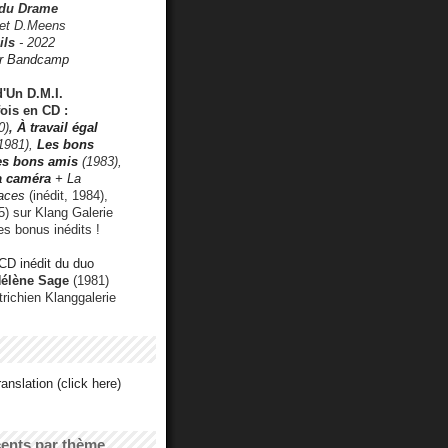
 du Drame
 et D.Meens
ils
- 2022
r Bandcamp
d'Un D.M.I.
fois en CD :
0)
,
À travail égal
1981),
Les bons
les bons amis
(1983),
a caméra
+ La
faces
(inédit, 1984),
) sur Klang Galerie
es bonus inédits !
CD inédit du duo
Hélène Sage
(1981)
utrichien Klanggalerie
anslation (click here)
cents par thème