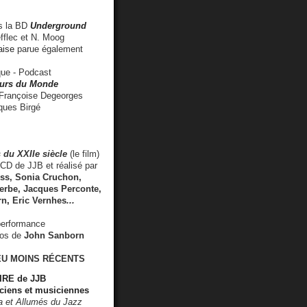
 la BD
Underground
fflec et N. Moog
aise
parue également
e - Podcast
rs du Monde
rançoise Degeorges
ues Birgé
 du XXIIe siècle
(le film)
CD de JJB et réalisé par
s, Sonia Cruchon,
rbe, Jacques Perconte,
rn
,
Eric Vernhes
...
performance
éos de
John Sanborn
EU MOINS RÉCENTS
RE de JJB
ciens et musiciennes
ra et Allumés du Jazz