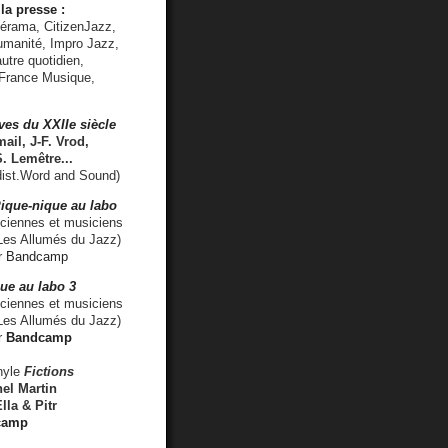
la presse :
lérama, CitizenJazz,
umanité, Impro Jazz,
utre quotidien,
 France Musique,
ves du XXIIe siècle
ail, J-F. Vrod,
S. Lemêtre
...
ist.Word and Sound)
ique-nique au labo
iennes et musiciens
es Allumés du Jazz)
r
Bandcamp
ue au labo 3
ciennes et musiciens
Les Allumés du Jazz)
r
Bandcamp
nyle
Fictions
el Martin
lla & Pitr
camp