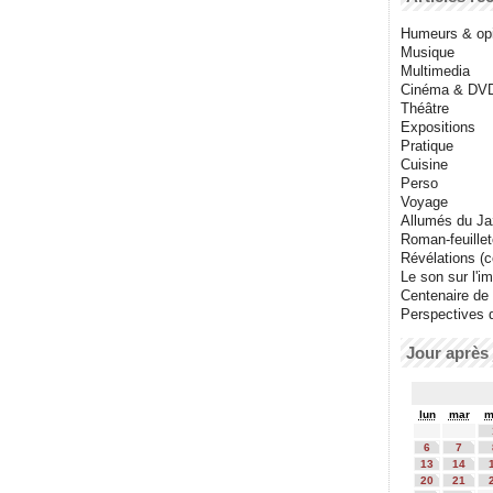
Humeurs & op
Musique
Multimedia
Cinéma & DV
Théâtre
Expositions
Pratique
Cuisine
Perso
Voyage
Allumés du J
Roman-feuille
Révélations (co
Le son sur l'i
Centenaire de
Perspectives 
Jour après 
lun
mar
m
6
7
13
14
20
21