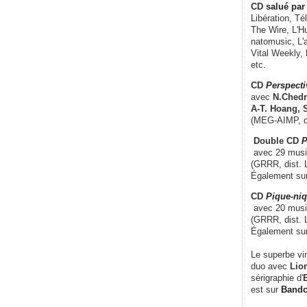
CD
salué par 
Libération, Té
The Wire, L'H
natomusic, L'a
Vital Weekly,
etc.
CD
Perspecti
avec
N.Chedm
A-T. Hoang, 
(MEG-AIMP, d
Double CD
P
avec 29 music
(GRRR, dist. L
Également su
CD
Pique-niq
avec 20 musi
(GRRR, dist. 
Également su
Le superbe vi
duo avec
Lion
sérigraphie d'
E
est sur
Band