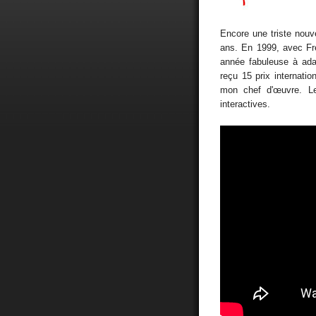
Encore une triste nouv
ans. En 1999, avec Fr
année fabuleuse à ad
reçu 15 prix internati
mon chef d'œuvre. Le
interactives.