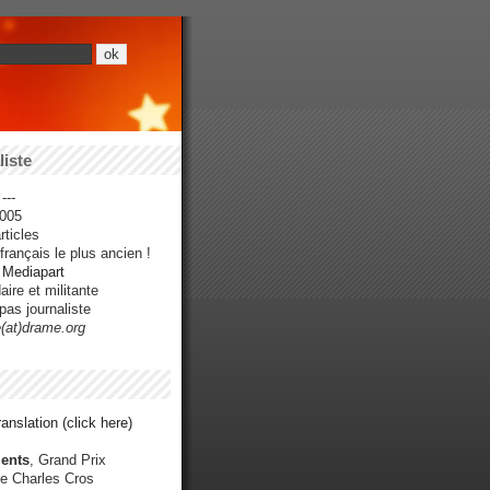
iste
---
005
ticles
rançais le plus ancien !
r Mediapart
ire et militante
pas journaliste
e(at)drame.org
anslation (click here)
ents
, Grand Prix
e Charles Cros