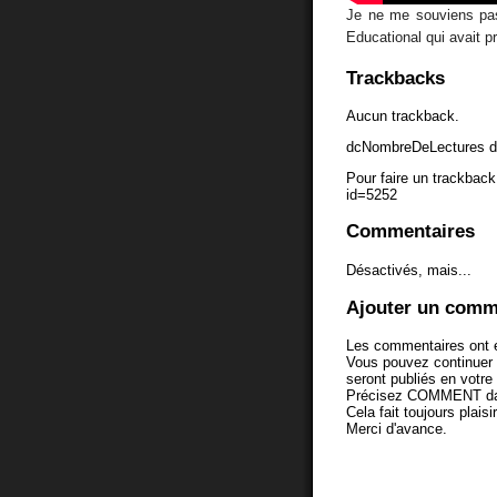
Je ne me souviens pas
Educational qui avait p
Trackbacks
Aucun trackback.
dcNombreDeLectures d
Pour faire un trackback 
id=5252
Commentaires
Désactivés, mais...
Ajouter un comm
Les commentaires ont é
Vous pouvez continuer
seront publiés en votr
Précisez COMMENT dans 
Cela fait toujours plaisi
Merci d'avance.