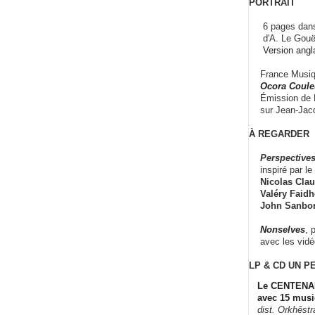
PORTRAIT
6 pages dans
d'A. Le Gouë
Version angl
France Musiqu
Ocora Couleu
Émission de F
sur Jean-Jacq
À REGARDER
Perspectives
inspiré par le 
Nicolas Claus
Valéry Faidhe
John Sanbo
Nonselves
, 
avec les vid
LP & CD
UN P
Le CENTENAI
avec 15 musi
dist. Orkhêst