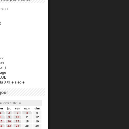
inions
D
azz
ton
ll.)
mage
 JJB
du XXIIe siècle
jour
«
février 2023
»
er
jeu
ven
sam
dim
1
2
3
4
5
8
9
10
11
12
15
16
17
18
19
22
23
24
25
26