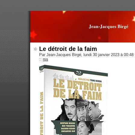
Jean-Jacques Birgé
Le détroit de la faim
Par Jean-Jacques Birgé, lundi 30 janvier 2023 à 00:48
::
rss