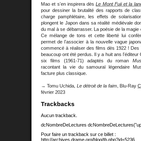
Mao et s'en inspirera dès
Le Mont Fuji et la la
pour dessiner la brutalité des rapports de cla
charge pamphlétaire, les effets de solarisati
plongent le Japon dans sa réalité médiévale don
du mal à se débarrasser. La poésie de la magie 
Ce mélange de tons et cette liberté lui confè
permet de l'associer à la nouvelle vague japon
commencé à réaliser des films dès 1922 ! Des 70
beaucoup ont été perdus. Il y a huit ans l'éditeur 
six films (1961-71) adaptés du roman
Mus
racontant la vie du samouraï légendaire Mu
facture plus classique.
→ Tomu Uchida,
Le détroit de la faim
, Blu-Ray
C
février 2023
Trackbacks
Aucun trackback.
dcNombreDeLectures dcNombreDeLectures("upd
Pour faire un trackback sur ce billet :
http://archives.drame.org/blog/tb.php?id=5236