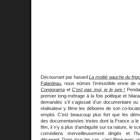
Découvrant par hasard
La moitié gauche du frig
Falardeau
, nous eûmes l'irrésistible envie de v
Congorama
et
C'est pas moi, je le jure !
Pendan
premier long-métrage à la fois politique et hil
demandés s'il s'agissait d'un documentaire ou 
réalisateur y filme les déboires de son co-locat
emploi. C'est beaucoup plus fort que les démo
des documentaristes tristes dont la France a le
film, il n'y a plus d'ambiguïté sur sa nature, le sc
comédiens merveilleusement dirigés et l'h
décapant. Dans tous les cas, c'est filmé avec un