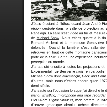
J'étais étudiant à l'Idhec quand
Jean-André Fie
région centrale
dans la salle de projection au 
Ranelagh. La salle s'est vidée au fur et mesure 
de
Michael Snow
. Nous étions quatre à la f
Bernard Mollerat et la monteuse Geneviève L
défoncés. Quand la lumière s'est rallumée
retrouver en haut de cette montagne canadienne
porte de la salle. Ce fut une expérience inoubliab
perception du monde.
J'ai assisté ensuite à toutes les projections de
Expérimental, rue Berryer je crois, en particulier
Michael Snow dont
Wavelength
,
Back and Forth
d'autres, mais nous n'étions encore qu'en 1972
demi-siècle.
J'ai sauté sur l'occasion lorsque j'ai déniché le 
piano, whistling, microphone and tape recorder
DVD-Rom
Digital Snow
et, mon préféré, le liv
d'œuvre graphique absolu, acheté directeme