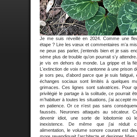
Je me suis réveillé en 2024. Comme une fleu
étape ? Lire les vœux et commentaires m'a mis la
ne peux pas parler, j'entends bien et je sais enc
sème plus de trouble qu'on pourrait s'y attendre
je vis en dehors du monde. La grippe et la fièv
L'extinction de voix me cantonne à une prison d
je sors peu, d'abord parce que je suis fatigué
échanges sociaux sont limités à quelques m
grimaces. Ces lignes sont salvatrices. Pour qu
privilégié le partage à la solitude, ce pourrait ê
m'habituer à toutes les situations, j'ai accepté 
en patience. Or ce n'est pas sans conséquen
faussés. Neurones attaqués au sécateur. C
devenir idiot, une sorte de lobotomie où 
inexistence. De même que j'ai réduit c
alimentation, le volume sonore courant est 
more
revendiquait l'architecte et designer Mie