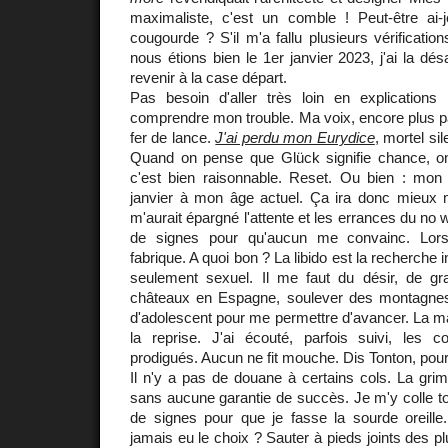
maximaliste, c'est un comble ! Peut-être ai
cougourde ? S'il m'a fallu plusieurs vérificatio
nous étions bien le 1er janvier 2023, j'ai la dé
revenir à la case départ.
Pas besoin d'aller très loin en explications
comprendre mon trouble. Ma voix, encore plus pa
fer de lance.
J'ai perdu mon Eurydice
, mortel si
Quand on pense que Glück signifie chance, o
c'est bien raisonnable. Reset. Ou bien : mo
janvier à mon âge actuel. Ça ira donc mieux 
m'aurait épargné l'attente et les errances du no w
de signes pour qu'aucun me convainc. Lors
fabrique. A quoi bon ? La libido est la recherche in
seulement sexuel. Il me faut du désir, de gra
châteaux en Espagne, soulever des montagnes
d'adolescent pour me permettre d'avancer. La ma
la reprise. J'ai écouté, parfois suivi, les 
prodigués. Aucun ne fit mouche. Dis Tonton, pour
Il n'y a pas de douane à certains cols. La grimp
sans aucune garantie de succès. Je m'y colle to
de signes pour que je fasse la sourde oreille. 
jamais eu le choix ? Sauter à pieds joints des p