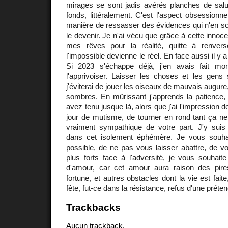
mirages se sont jadis avérés planches de salut
fonds, littéralement. C'est l'aspect obsessionne
manière de ressasser des évidences qui n'en so
le devenir. Je n'ai vécu que grâce à cette innoc
mes rêves pour la réalité, quitte à renver
l'impossible devienne le réel. En face aussi il y
Si 2023 s'échappe déjà, j'en avais fait mon
l'apprivoiser. Laisser les choses et les gens 
j'éviterai de jouer les
oiseaux de mauvais augure
sombres. En mûrissant j'apprends la patience, p
avez tenu jusque là, alors que j'ai l'impression d
jour de mutisme, de tourner en rond tant ça ne
vraiment sympathique de votre part. J'y sui
dans cet isolement éphémère. Je vous souhai
possible, de ne pas vous laisser abattre, de v
plus forts face à l'adversité, je vous souhait
d'amour, car cet amour aura raison des pire
fortune, et autres obstacles dont la vie est faite
fête, fut-ce dans la résistance, refus d'une préten
Trackbacks
Aucun trackback.