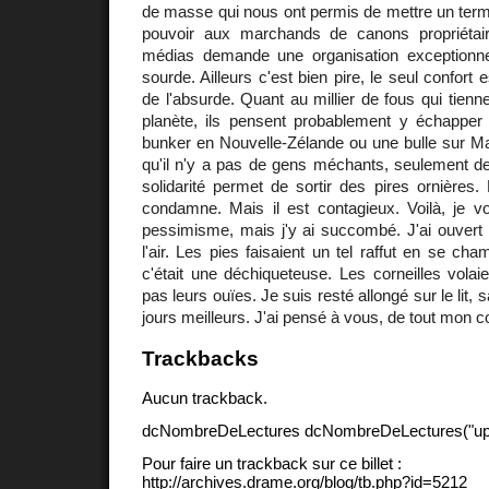
de masse qui nous ont permis de mettre un term
pouvoir aux marchands de canons propriéta
médias demande une organisation exceptionnell
sourde. Ailleurs c'est bien pire, le seul confort 
de l'absurde. Quant au millier de fous qui tiennen
planète, ils pensent probablement y échapper
bunker en Nouvelle-Zélande ou une bulle sur Ma
qu'il n'y a pas de gens méchants, seulement de
solidarité permet de sortir des pires ornières. 
condamne. Mais il est contagieux. Voilà, je 
pessimisme, mais j'y ai succombé. J'ai ouvert l
l'air. Les pies faisaient un tel raffut en se cham
c'était une déchiqueteuse. Les corneilles volaie
pas leurs ouïes. Je suis resté allongé sur le lit, s
jours meilleurs. J'ai pensé à vous, de tout mon 
Trackbacks
Aucun trackback.
dcNombreDeLectures dcNombreDeLectures("upd
Pour faire un trackback sur ce billet :
http://archives.drame.org/blog/tb.php?id=5212