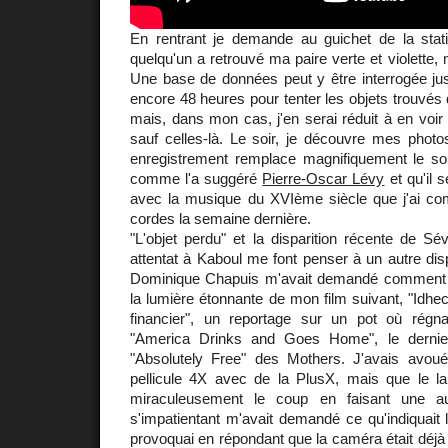
En rentrant je demande au guichet de la stati
quelqu'un a retrouvé ma paire verte et violette, 
Une base de données peut y être interrogée jus
encore 48 heures pour tenter les objets trouvés 
mais, dans mon cas, j'en serai réduit à en voir 
sauf celles-là. Le soir, je découvre mes phot
enregistrement remplace magnifiquement le 
comme l'a suggéré
Pierre-Oscar Lévy
et qu'il 
avec la musique du XVIème siècle que j'ai c
cordes la semaine dernière.
"L'objet perdu" et la disparition récente de S
attentat à Kaboul me font penser à un autre dis
Dominique Chapuis m'avait demandé comment j'
la lumière étonnante de mon film suivant, "Idh
financier", un reportage sur un pot où régnai
"America Drinks and Goes Home", le dernie
"Absolutely Free" des Mothers. J'avais avou
pellicule 4X avec de la PlusX, mais que le lab
miraculeusement le coup en faisant une au
s'impatientant m'avait demandé ce qu'indiquait 
provoquai en répondant que la caméra était déj