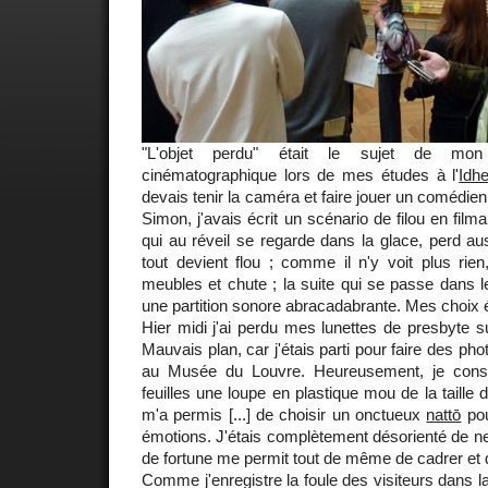
"L'objet perdu" était le sujet de mon
cinématographique lors de mes études à l'
Idh
devais tenir la caméra et faire jouer un comédie
Simon, j'avais écrit un scénario de filou en filma
qui au réveil se regarde dans la glace, perd aus
tout devient flou ; comme il n'y voit plus rie
meubles et chute ; la suite qui se passe dans l
une partition sonore abracadabrante. Mes choix ét
Hier midi j'ai perdu mes lunettes de presbyte su
Mauvais plan, car j'étais parti pour faire des pho
au Musée du Louvre. Heureusement, je cons
feuilles une loupe en plastique mou de la taille d
m'a permis [...] de choisir un onctueux
nattō
pou
émotions. J'étais complètement désorienté de ne r
de fortune me permit tout de même de cadrer et d
Comme j'enregistre la foule des visiteurs dans la