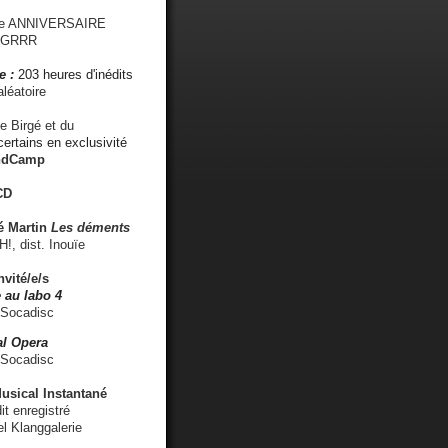
me ANNIVERSAIRE
s GRRR
e :
203 heures d'inédits
léatoire
e Birgé et du
ertains en exclusivité
ndCamp
CD
é
Martin
Les déments
 dist. Inouïe
nvité/e/s
 au labo 4
 Socadisc
l Opera
 Socadisc
sical Instantané
dit enregistré
el Klanggalerie