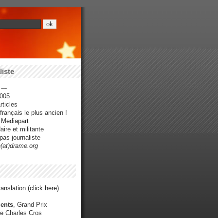
iste
---
005
ticles
rançais le plus ancien !
r Mediapart
ire et militante
pas journaliste
e(at)drame.org
anslation (click here)
ents
, Grand Prix
e Charles Cros