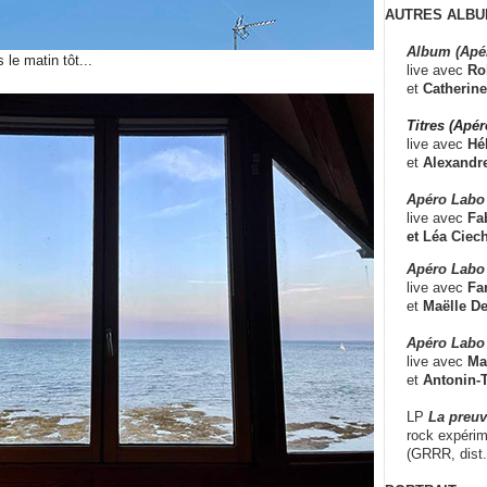
AUTRES ALBU
Album (Apé
 le matin tôt...
live avec
Ro
et
Catherine
Titres (Apé
live avec
Hé
et
Alexandr
Apéro Labo
live avec
Fab
et
Léa Ciech
Apéro Labo 
live avec
Fa
et
Maëlle D
Apéro Labo
live avec
Ma
et
Antonin-T
LP
La preu
rock expérim
(GRRR, dist