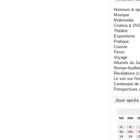
Humeurs & op
Musique
Multimedia
Cinéma & DV
Théâtre
Expositions
Pratique
Cuisine
Perso
Voyage
Allumés du J
Roman-feuille
Révélations (co
Le son sur l'i
Centenaire de
Perspectives 
Jour après 
lun
mar
m
4
5
11
12
18
19