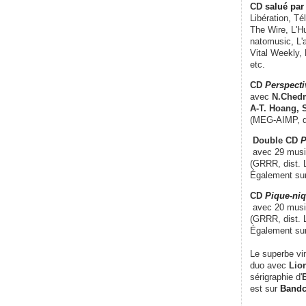
CD
salué par 
Libération, Té
The Wire, L'H
natomusic, L'a
Vital Weekly,
etc.
CD
Perspecti
avec
N.Chedm
A-T. Hoang, 
(MEG-AIMP, d
Double CD
P
avec 29 music
(GRRR, dist. L
Également su
CD
Pique-niq
avec 20 musi
(GRRR, dist. 
Également su
Le superbe vi
duo avec
Lion
sérigraphie d'
E
est sur
Band