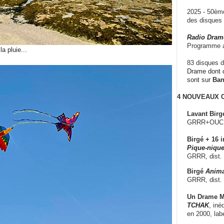
2025 - 50è
des disque
Radio Dram
Programme a
a pluie...
83 disques d
Drame dont c
sont sur
Ba
4 NOUVEAUX
Lavant Birg
GRRR+OUCH!,
Birgé + 16 i
Pique-nique
GRRR, dist.
Birgé
Anima
GRRR, dist.
Un Drame Mu
TCHAK
, iné
en 2000, lab