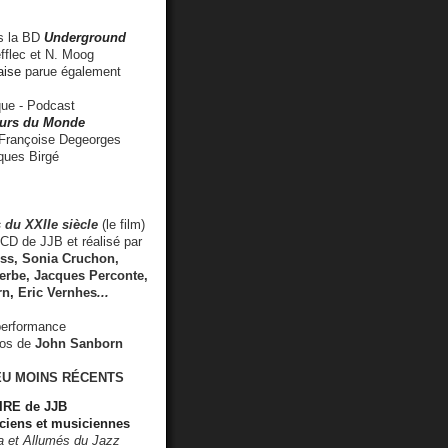
 la BD
Underground
fflec et N. Moog
aise
parue également
e - Podcast
rs du Monde
rançoise Degeorges
ues Birgé
 du XXIIe siècle
(le film)
CD de JJB et réalisé par
s, Sonia Cruchon,
rbe, Jacques Perconte,
rn
,
Eric Vernhes
...
performance
éos de
John Sanborn
EU MOINS RÉCENTS
RE de JJB
ciens et musiciennes
ra et Allumés du Jazz