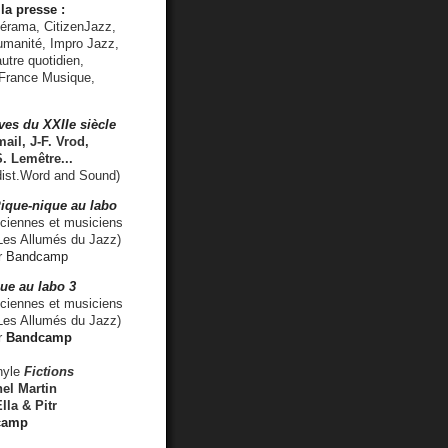
la presse :
lérama, CitizenJazz,
umanité, Impro Jazz,
utre quotidien,
 France Musique,
ves du XXIIe siècle
ail, J-F. Vrod,
S. Lemêtre
...
ist.Word and Sound)
ique-nique au labo
iennes et musiciens
es Allumés du Jazz)
r
Bandcamp
ue au labo 3
ciennes et musiciens
Les Allumés du Jazz)
r
Bandcamp
nyle
Fictions
el Martin
lla & Pitr
camp