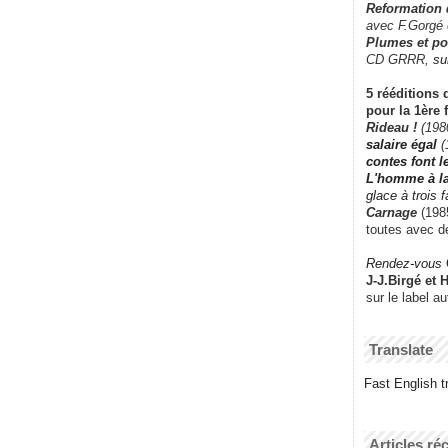
Reformation
avec F.Gorgé
Plumes et po
CD GRRR,
su
5 rééditions 
pour la 1ère 
Rideau !
(198
salaire égal
(
contes font 
L'homme à l
glace à trois 
Carnage
(1985
toutes avec d
Rendez-vous
J-J.Birgé et 
sur le label a
Translate
Fast English tr
Articles ré