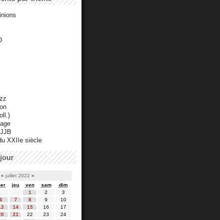
inions
D
azz
ton
ll.)
mage
 JJB
du XXIIe siècle
jour
«
juillet 2022
»
er
jeu
ven
sam
dim
1
2
3
6
7
8
9
10
13
14
15
16
17
20
21
22
23
24