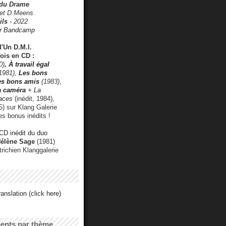
 du Drame
 et D.Meens
ils
- 2022
r Bandcamp
d'Un D.M.I.
fois en CD :
0)
,
À travail égal
1981),
Les bons
les bons amis
(1983),
a caméra
+ La
faces
(inédit, 1984),
) sur Klang Galerie
es bonus inédits !
CD inédit du duo
Hélène Sage
(1981)
utrichien Klanggalerie
anslation (click here)
cents par thème