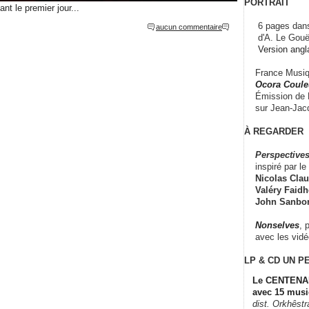
PORTRAIT
ant le premier jour...
6 pages dans
aucun commentaire
d'A. Le Gouë
Version angl
France Musiqu
Ocora Couleu
Émission de F
sur Jean-Jacq
À REGARDER
Perspectives
inspiré par le 
Nicolas Claus
Valéry Faidhe
John Sanbo
Nonselves
, 
avec les vid
LP & CD
UN P
Le CENTENAI
avec 15 musi
dist. Orkhêst