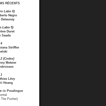
MS RÉCENTS
ro Labo 6)
berto Negro
 Delaunay
ro Labo 5)
lène Duret
e Saada
 4
iana Striffler
elski
2 (Codex)
nny Meteier
esbrosses
 1
thias Lévy
ri Hoang
ve
de
Poudingue
ental
. The Pusher)