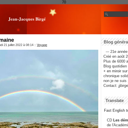
70
Jean-Jacques Birgé
emaine
Blog général
i 21 juillet 2022 à 08:14
::
Voyage
--- 21e année 
Créé en août 2
Plus de 6000 ar
Blog quotidien f
+ en miroir su
chronique solida
non je ne suis 
Contact:
jjbirg
Translate
Fast English tr
CD
Les dém
de l'Académi