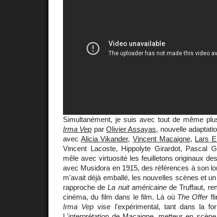
Simultanément, je suis avec tout de même plus 
Irma Vep
par
Olivier Assayas
, nouvelle adaptati
avec
Alicia Vikander
,
Vincent Macaigne
,
Lars E
Vincent Lacoste, Hippolyte Girardot, Pascal Gr
mêle avec virtuosité les feuilletons originaux de
avec Musidora en 1915, des références à son lo
m'avait déjà emballé, les nouvelles scènes et un
rapproche de
La nuit américaine
de Truffaut, re
cinéma, du film dans le film. Là où
The Offer
fl
Irma Vep
vise l'expérimental, tant dans la f
L'interprétation de Macaigne, metteur en scène