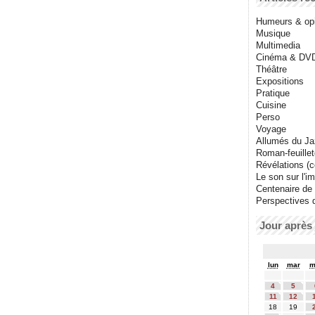
Humeurs & op
Musique
Multimedia
Cinéma & DV
Théâtre
Expositions
Pratique
Cuisine
Perso
Voyage
Allumés du J
Roman-feuille
Révélations (co
Le son sur l'i
Centenaire de
Perspectives 
Jour après 
lun
mar
m
4
5
11
12
18
19