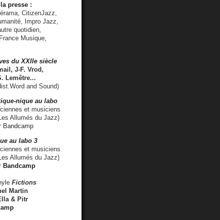
la presse :
lérama, CitizenJazz,
umanité, Impro Jazz,
utre quotidien,
 France Musique,
ves du XXIIe siècle
ail, J-F. Vrod,
S. Lemêtre
...
ist.Word and Sound)
ique-nique au labo
iennes et musiciens
es Allumés du Jazz)
r
Bandcamp
ue au labo 3
ciennes et musiciens
Les Allumés du Jazz)
r
Bandcamp
nyle
Fictions
el Martin
lla & Pitr
camp