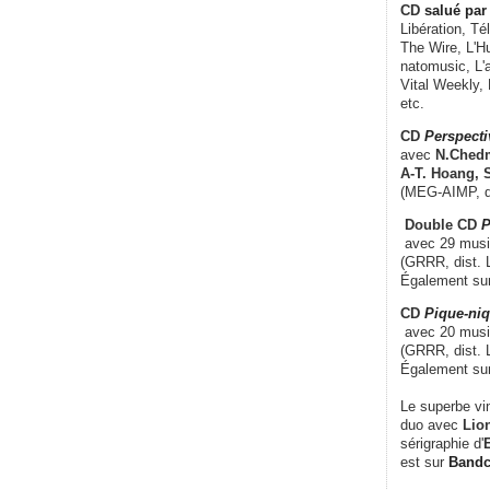
CD
salué par 
Libération, Té
The Wire, L'H
natomusic, L'a
Vital Weekly,
etc.
CD
Perspecti
avec
N.Chedm
A-T. Hoang, 
(MEG-AIMP, d
Double CD
P
avec 29 music
(GRRR, dist. L
Également su
CD
Pique-niq
avec 20 musi
(GRRR, dist. 
Également su
Le superbe vi
duo avec
Lion
sérigraphie d'
E
est sur
Band