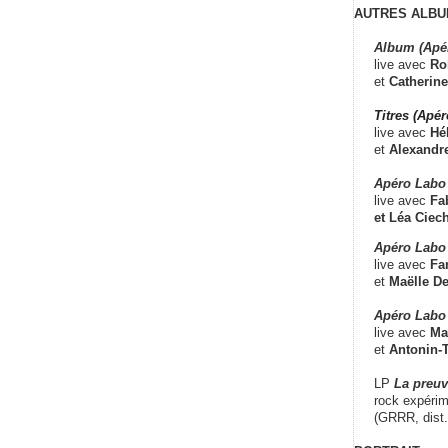
AUTRES ALBU
Album (Apé
live avec
Ro
et
Catherine
Titres (Apé
live avec
Hé
et
Alexandr
Apéro Labo
live avec
Fab
et
Léa Ciech
Apéro Labo 
live avec
Fa
et
Maëlle D
Apéro Labo
live avec
Ma
et
Antonin-T
LP
La preu
rock expérim
(GRRR, dist