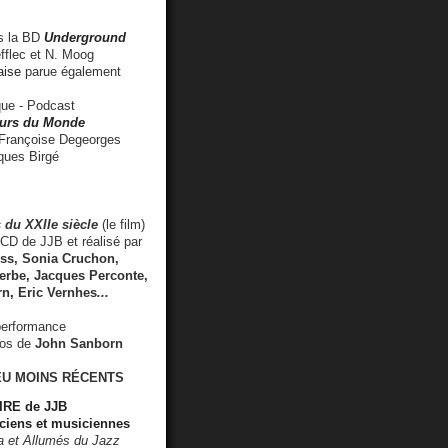
 la BD
Underground
fflec et N. Moog
aise
parue également
e - Podcast
rs du Monde
rançoise Degeorges
ues Birgé
 du XXIIe siècle
(le film)
CD de JJB et réalisé par
s, Sonia Cruchon,
rbe, Jacques Perconte,
rn
,
Eric Vernhes
...
performance
éos de
John Sanborn
EU MOINS RÉCENTS
RE de JJB
ciens et musiciennes
ra et Allumés du Jazz