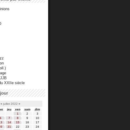
inions
D
azz
ton
ll.)
mage
 JJB
du XXIIe siècle
jour
«
juillet 2022
»
er
jeu
ven
sam
dim
1
2
3
6
7
8
9
10
13
14
15
16
17
20
21
22
23
24