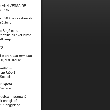
me ANNIVERSAIRE
s GRRR
e :
203 heures d'inédits
léatoire
e Birgé et du
ertains en exclusivité
ndCamp
CD
é
Martin
Les déments
 dist. Inouïe
nvité/e/s
 au labo 4
 Socadisc
l Opera
 Socadisc
sical Instantané
dit enregistré
el Klanggalerie