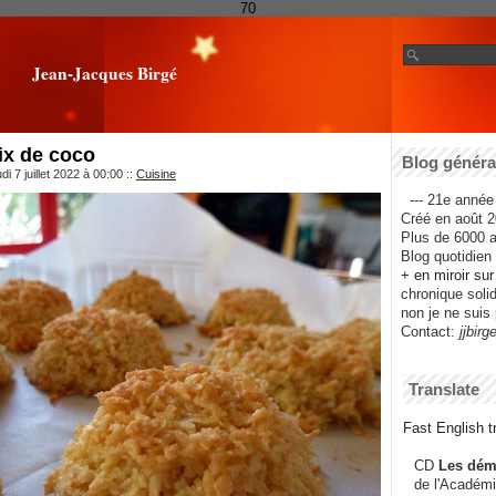
70
Jean-Jacques Birgé
ix de coco
Blog général
i 7 juillet 2022 à 00:00
::
Cuisine
--- 21e année 
Créé en août 2
Plus de 6000 ar
Blog quotidien f
+ en miroir su
chronique solida
non je ne suis 
Contact:
jjbirg
Translate
Fast English tr
CD
Les dém
de l'Académi