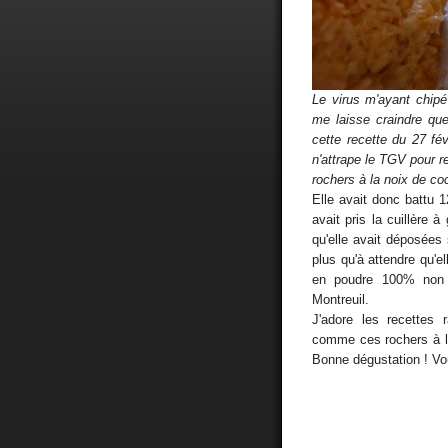
Le virus m'ayant chipé 
me laisse craindre que
cette recette du 27 fé
n'attrape le TGV pour re
rochers à la noix de coc
Elle avait donc battu 
avait pris la cuillère 
qu'elle avait déposées s
plus qu'à attendre qu'el
en poudre 100% non 
Montreuil.
J'adore les recettes 
comme ces rochers à l
Bonne dégustation ! Vo