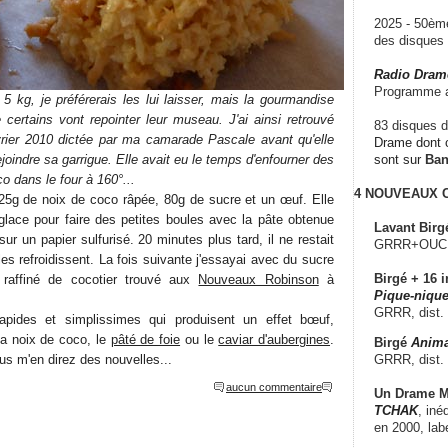
2025 - 50è
des disque
Radio Dram
Programme a
5 kg, je préférerais les lui laisser, mais la gourmandise
 certains vont repointer leur museau. J'ai ainsi retrouvé
83 disques d
vrier 2010 dictée par ma camarade Pascale avant qu'elle
Drame dont c
joindre sa garrigue. Elle avait eu le temps d'enfourner des
sont sur
Ba
o dans le four à 160°...
4 NOUVEAUX
125g de noix de coco râpée, 80g de sucre et un œuf. Elle
à glace pour faire des petites boules avec la pâte obtenue
Lavant Birg
ur un papier sulfurisé. 20 minutes plus tard, il ne restait
GRRR+OUCH!,
les refroidissent. La fois suivante j'essayai avec du sucre
Birgé + 16 i
raffiné de cocotier trouvé aux
Nouveaux Robinson
à
Pique-nique
GRRR, dist.
rapides et simplissimes qui produisent un effet bœuf,
a noix de coco, le
pâté de foie
ou le
caviar d'aubergines
.
Birgé
Anima
GRRR, dist.
us m'en direz des nouvelles...
aucun commentaire
Un Drame Mu
TCHAK
, iné
en 2000, lab