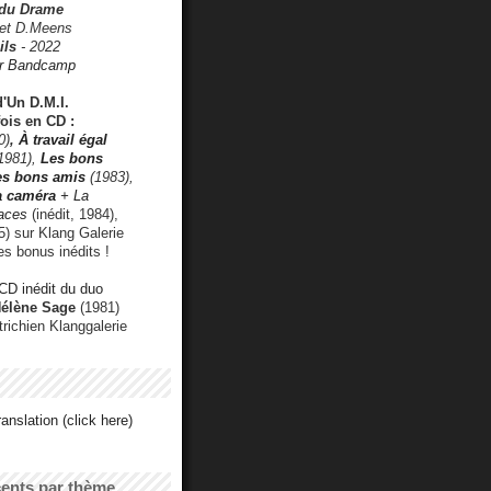
 du Drame
 et D.Meens
ils
- 2022
r Bandcamp
d'Un D.M.I.
fois en CD :
0)
,
À travail égal
1981),
Les bons
les bons amis
(1983),
a caméra
+ La
faces
(inédit, 1984),
) sur Klang Galerie
es bonus inédits !
CD inédit du duo
Hélène Sage
(1981)
utrichien Klanggalerie
anslation (click here)
cents par thème