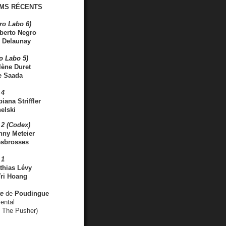
MS RÉCENTS
ro Labo 6)
berto Negro
 Delaunay
ro Labo 5)
lène Duret
e Saada
 4
iana Striffler
elski
2 (Codex)
nny Meteier
esbrosses
 1
thias Lévy
ri Hoang
ve
de
Poudingue
ental
. The Pusher)