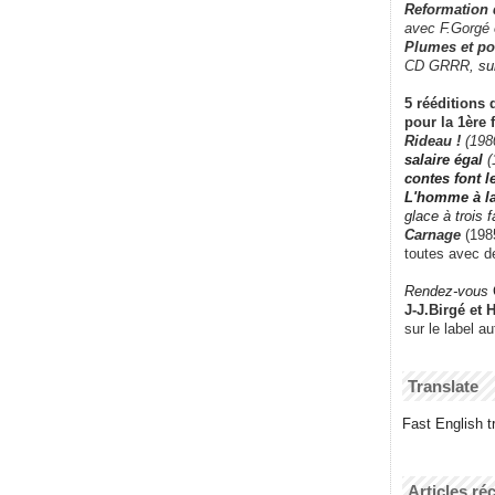
Reformation
avec F.Gorgé
Plumes et po
CD GRRR,
su
5 rééditions 
pour la 1ère 
Rideau !
(198
salaire égal
(
contes font 
L'homme à l
glace à trois 
Carnage
(1985
toutes avec d
Rendez-vous
J-J.Birgé et 
sur le label a
Translate
Fast English tr
Articles ré