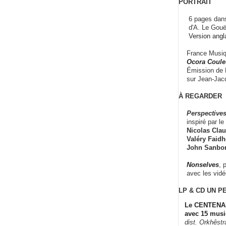
PORTRAIT
6 pages dans
d'A. Le Gouë
Version angl
France Musiqu
Ocora Couleu
Émission de F
sur Jean-Jacq
À REGARDER
Perspectives
inspiré par le 
Nicolas Claus
Valéry Faidhe
John Sanbo
Nonselves
, 
avec les vid
LP & CD
UN P
Le CENTENAI
avec 15 musi
dist. Orkhêst