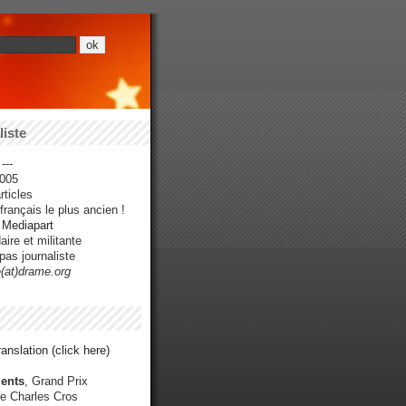
iste
---
005
ticles
rançais le plus ancien !
r Mediapart
ire et militante
pas journaliste
e(at)drame.org
anslation (click here)
ents
, Grand Prix
e Charles Cros