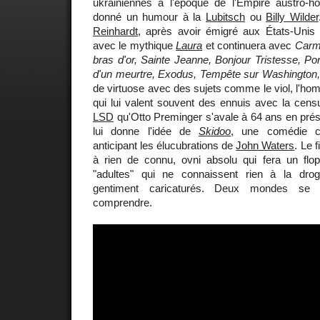
ukrainiennes à l'époque de l'Empire austro-ho
donné un humour à la
Lubitsch
ou
Billy Wilder
Reinhardt
, après avoir émigré aux États-Unis i
avec le mythique
Laura
et continuera avec
Carm
bras d'or, Sainte Jeanne, Bonjour Tristesse, P
d'un meurtre, Exodus, Tempête sur Washington, 
de virtuose avec des sujets comme le viol, l'hom
qui lui valent souvent des ennuis avec la censu
LSD
qu'Otto Preminger s'avale à 64 ans en pr
lui donne l'idée de
Skidoo
, une comédie c
anticipant les élucubrations de
John Waters
. Le 
à rien de connu, ovni absolu qui fera un flop
"adultes" qui ne connaissent rien à la dro
gentiment caricaturés. Deux mondes se 
comprendre.