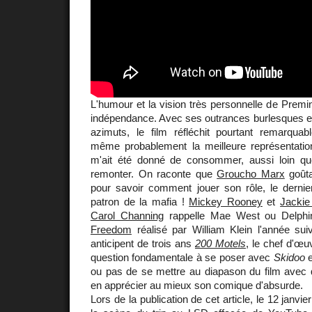
L'humour et la vision très personnelle de Premin
indépendance. Avec ses outrances burlesques et
azimuts, le film réfléchit pourtant remarquab
même probablement la meilleure représentation 
m'ait été donné de consommer, aussi loin 
remonter. On raconte que
Groucho Marx
goûta
pour savoir comment jouer son rôle, le dernier
patron de la mafia !
Mickey Rooney
et
Jackie
Carol Channing
rappelle Mae West ou Delph
Freedom
réalisé par William Klein l'année sui
anticipent de trois ans
200 Motels
, le chef d'œ
question fondamentale à se poser avec
Skidoo
e
ou pas de se mettre au diapason du film avec 
en apprécier au mieux son comique d'absurde.
Lors de la publication de cet article, le 12 janvi