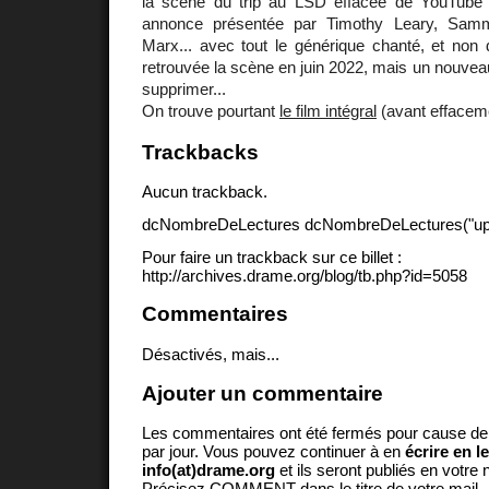
la scène du trip au LSD effacée de YouTube 
annonce présentée par Timothy Leary, Sam
Marx... avec tout le générique chanté, et non 
retrouvée la scène en juin 2022, mais un nouveau 
supprimer...
On trouve pourtant
le film intégral
(avant effaceme
Trackbacks
Aucun trackback.
dcNombreDeLectures dcNombreDeLectures("upd
Pour faire un trackback sur ce billet :
http://archives.drame.org/blog/tb.php?id=5058
Commentaires
Désactivés, mais...
Ajouter un commentaire
Les commentaires ont été fermés pour cause d
par jour. Vous pouvez continuer à en
écrire en l
info(at)drame.org
et ils seront publiés en votr
Précisez COMMENT dans le titre de votre mail.