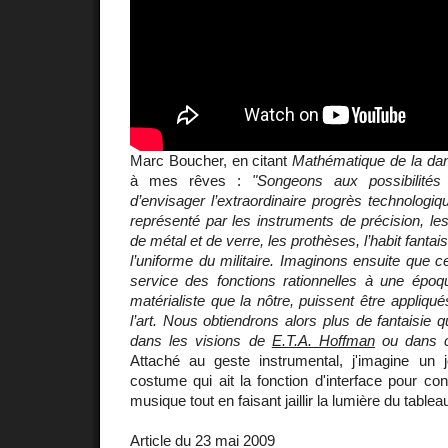
Marc Boucher, en citant
Mathématique de la da
à mes rêves :
"Songeons aux possibilité
d’envisager l’extraordinaire progrès technologiqu
représenté par les instruments de précision, les
de métal et de verre, les prothèses, l’habit fanta
l’uniforme du militaire. Imaginons ensuite que c
service des fonctions rationnelles à une époqu
matérialiste que la nôtre, puissent être appliqu
l’art. Nous obtiendrons alors plus de fantaisie 
dans les visions de
E.T.A. Hoffman
ou dans c
Attaché au geste instrumental, j'imagine un j
costume qui ait la fonction d'interface pour c
musique tout en faisant jaillir la lumière du tablea
Article du 23 mai 2009