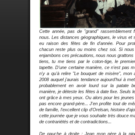
Cette année, pas de "grand" rassemblement f
nous. Les distances géographiques, le virus et
eu raison des fêtes de fin d'année. Pour proté
chacun reste plus ou moins chez soi. Si no
enjambons ces précautions, nous nous grattons l
tiens, tu me tiens par le coton-tige, le premi
tapette. D'une certaine manière, ce n'est pas moi
n'y a qu'à relire "Le bouquet de misère", mon 
2008 auquel j'aurais tendance aujourd'hui à met
probablement en avoir lourd sur la patate be
manière, je déteste les fêtes à date fixe. Seuls 
ont grâce à mes yeux. Ou alors pour les jeunes e
pas encore grand-père... J'en profite tout de m
de famille
, l'excellent clip d'Orelsan, histoire d'
cette journée que je vous souhaite très douce ma
de contrariétés et de contradictions...
De gauche à droite : Jean mon père à la pip