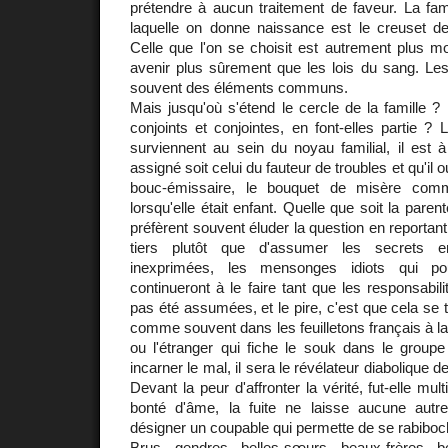
prétendre à aucun traitement de faveur. La fami
laquelle on donne naissance est le creuset d
Celle que l'on se choisit est autrement plus mot
avenir plus sûrement que les lois du sang. L
souvent des éléments communs.
Mais jusqu'où s'étend le cercle de la famille ?
conjoints et conjointes, en font-elles partie 
surviennent au sein du noyau familial, il est à
assigné soit celui du fauteur de troubles et qu'il o
bouc-émissaire, le bouquet de misère comm
lorsqu'elle était enfant. Quelle que soit la paren
préfèrent souvent éluder la question en reportan
tiers plutôt que d'assumer les secrets e
inexprimées, les mensonges idiots qui pou
continueront à le faire tant que les responsabil
pas été assumées, et le pire, c'est que cela se
comme souvent dans les feuilletons français à la t
ou l'étranger qui fiche le souk dans le groupe
incarner le mal, il sera le révélateur diabolique 
Devant la peur d'affronter la vérité, fut-elle mul
bonté d'âme, la fuite ne laisse aucune autr
désigner un coupable qui permette de se rabiboch
Brus, gendres, belles-sœurs, beaux-frères, be