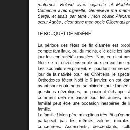
maternels Roland avec cigarette et Madelein
Catherine avec cigarette, Geneviève ma mama
Serge, et assis par terre : mon cousin Alex
sœur Agnès ; c'est donc mon oncle Gilbert qui pr
LE BOUQUET DE MISÈRE
La période des fêtes de fin d'année est pro
compte familiaux, ou, du moins, elle délie les la
jour les contrariétés ravalées. Non, ce n'est pa
Noël se retrouver ensemble ou s'en exclure exa
Les souhaits s'expriment, et pourtant on ne se
jour de la nativité pour les Chrétiens, le spect
Orthodoxes fêtent Noël le 6 janvier, on est dan
ayant pour coutume de se plaindre toute l'année e
questions névrotiques, ne pourront échapper à 
comment cela se passe pour les autres, ma
familial peut être une occasion inespérée de l
famille.
La famille ! Mon père m'expliqua très tôt qu'on ne l
partageait pas les mêmes valeurs morale
concernées. Ascendants, descendants, coll