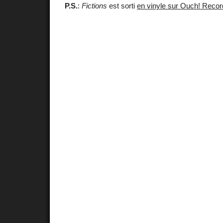
P.S.
:
Fictions
est sorti
en vinyle sur Ouch! Reco