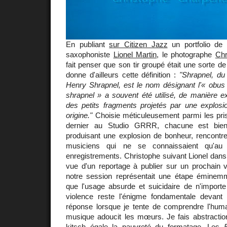
En publiant
sur Citizen Jazz
un portfolio de
saxophoniste
Lionel Martin
, le photographe
Chr
fait penser que son tir groupé était une sorte d
donne d'ailleurs cette définition :
"Shrapnel, d
Henry Shrapnel, est le nom désignant l'« obus 
shrapnel » a souvent été utilisé, de manière e
des petits fragments projetés par une explosio
origine."
Choisie méticuleusement parmi les pris
dernier au Studio GRRR, chacune est bien
produisant une explosion de bonheur, rencontre
musiciens qui ne se connaissaient qu'au
enregistrements. Christophe suivant Lionel dans 
vue d'un reportage à publier sur un prochain v
notre session représentait une étape éminem
que l'usage absurde et suicidaire de n'importe
violence reste l'énigme fondamentale devant 
réponse lorsque je tente de comprendre l'hum
musique adoucit les mœurs. Je fais abstraction 
kitsch égale la pauvreté du formatage. Les
F