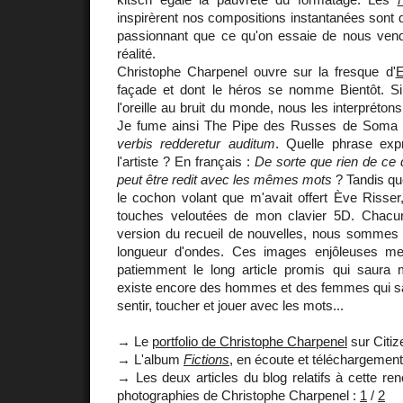
inspirèrent nos compositions instantanées sont d
passionnant que ce qu'on essaie de nous ven
réalité.
Christophe Charpenel ouvre sur la fresque d'
E
façade et dont le héros se nomme Bientôt. S
l'oreille au bruit du monde, nous les interpréto
Je fume ainsi The Pipe des Russes de Soma
verbis redderetur auditum
. Quelle phrase exp
l'artiste ? En français :
De sorte que rien de ce
peut être redit avec les mêmes mots
? Tandis que
le cochon volant que m'avait offert Ève Risse
touches veloutées de mon clavier 5D. Chac
version du recueil de nouvelles, nous somme
longueur d'ondes. Ces images enjôleuses me 
patiemment le long article promis qui saura m
existe encore des hommes et des femmes qui sav
sentir, toucher et jouer avec les mots...
→ Le
portfolio de Christophe Charpenel
sur Citiz
→ L'album
Fictions
, en écoute et téléchargement
→ Les deux articles du blog relatifs à cette renc
photographies de Christophe Charpenel :
1
/
2