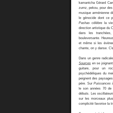
kamantcha Gérard Carc
zurnz, pekou, pour des 
musique arménienne dis
le génocide dont ce 
Pashas
célèbre la vie
direction artistique du
dans les tranchées,
bouleversante. Heureus
et même si les évènem
chante, on y danse. C'e
Dans un genre radicalem
Sources
en se joignant
guitare, pour un roc
psychédéliques du mei
peignent des paysages 
père. Sur
Puissances i
le son années 70 de l
débuts. Les oscillateur
sur les morceaux plu
complicité favorise la 