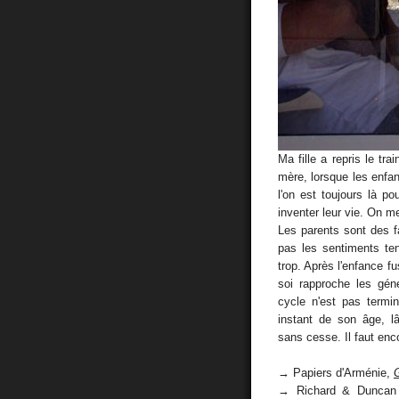
Ma fille a repris le tra
mère, lorsque les enfan
l'on est toujours là po
inventer leur vie. On me
Les parents sont des f
pas les sentiments ten
trop. Après l'enfance fu
soi rapproche les géné
cycle n'est pas terminé
instant de son âge, l
sans cesse. Il faut enc
→ Papiers d'Arménie,
→ Richard & Duncan