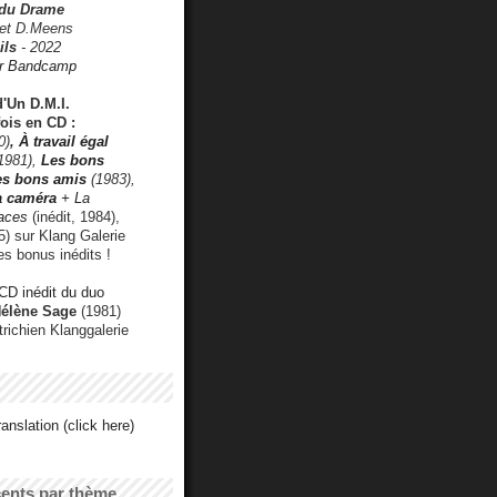
 du Drame
 et D.Meens
ils
- 2022
r Bandcamp
d'Un D.M.I.
fois en CD :
0)
,
À travail égal
1981),
Les bons
les bons amis
(1983),
a caméra
+ La
faces
(inédit, 1984),
) sur Klang Galerie
es bonus inédits !
CD inédit du duo
Hélène Sage
(1981)
utrichien Klanggalerie
anslation (click here)
cents par thème