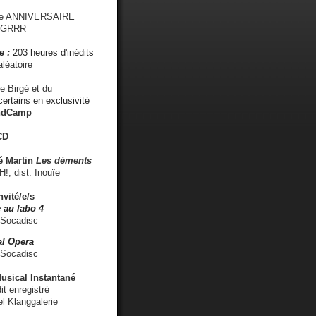
me ANNIVERSAIRE
s GRRR
e :
203 heures d'inédits
léatoire
e Birgé et du
ertains en exclusivité
ndCamp
CD
é
Martin
Les déments
 dist. Inouïe
nvité/e/s
 au labo 4
 Socadisc
l Opera
 Socadisc
sical Instantané
dit enregistré
el Klanggalerie