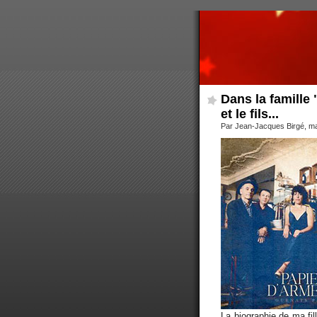
Dans la famille 
et le fils...
Par Jean-Jacques Birgé, ma
La biographie de ma fil