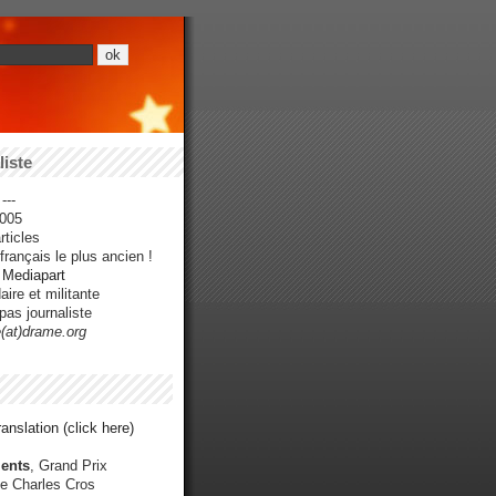
iste
---
005
ticles
rançais le plus ancien !
r Mediapart
ire et militante
pas journaliste
e(at)drame.org
anslation (click here)
ents
, Grand Prix
e Charles Cros