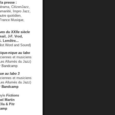
la presse :
lérama, CitizenJazz,
umanité, Impro Jazz,
utre quotidien,
 France Musique,
ves du XXIIe siècle
ail, J-F. Vrod,
S. Lemêtre
...
ist.Word and Sound)
ique-nique au labo
iennes et musiciens
es Allumés du Jazz)
r
Bandcamp
ue au labo 3
ciennes et musiciens
Les Allumés du Jazz)
r
Bandcamp
nyle
Fictions
el Martin
lla & Pitr
camp