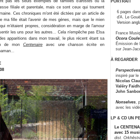
 pas les seuls exemples de familles d'artistes où la
PORTRAIT
sse filiale et parentale, mais ce sont ceux qui tournent
6 pages dans
maine. Ces chroniques m'ont été dictées par un article de
d'A. Le Gouë
ue ma fille était l'avenir de mes gènes, mais que le mien
Version angl
 qui m'étaient propres, considération en marge de l'amour
entir les uns pour les autres... Cela n'empêche pas Elsa
France Musiqu
Ocora Couleu
des apparitions dans mon travail, le plus récent étant sa
Émission de F
lbum de mon
Centenaire
avec une chanson écrite en
sur Jean-Jacq
maman...
À REGARDER
E
008
Perspectives
inspiré par le 
Nicolas Claus
Valéry Faidhe
John Sanbo
Nonselves
, 
avec les vid
LP & CD
UN P
Le CENTENAI
avec 15 musi
dist. Orkhêst