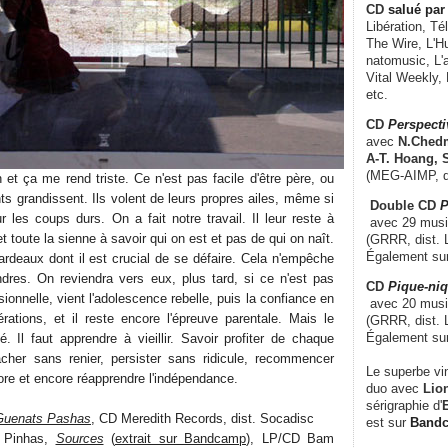
CD
salué par 
Libération, Té
The Wire, L'H
natomusic, L'a
Vital Weekly,
etc.
CD
Perspecti
avec
N.Chedm
A-T. Hoang, 
(MEG-AIMP, d
in et ça me rend triste. Ce n'est pas facile d'être père, ou
ts grandissent. Ils volent de leurs propres ailes, même si
Double CD
P
ur les coups durs. On a fait notre travail. Il leur reste à
avec 29 music
t toute la sienne à savoir qui on est et pas de qui on naît.
(GRRR, dist. L
Également su
ardeaux dont il est crucial de se défaire. Cela n'empêche
dres. On reviendra vers eux, plus tard, si ce n'est pas
CD
Pique-niq
sionnelle, vient l'adolescence rebelle, puis la confiance en
avec 20 musi
rations, et il reste encore l'épreuve parentale. Mais le
(GRRR, dist. 
Également su
. Il faut apprendre à vieillir. Savoir profiter de chaque
âcher sans renier, persister sans ridicule, recommencer
Le superbe vi
ore et encore réapprendre l'indépendance.
duo avec
Lion
sérigraphie d'
E
Guenats Pashas
, CD Meredith Records, dist. Socadisc
est sur
Band
 Pinhas,
Sources
(
extrait sur Bandcamp
), LP/CD Bam