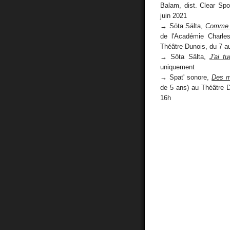
Balam, dist. Clear Sp
juin 2021
→ Söta Sälta,
Comme c
de l'Académie Charles
Théâtre Dunois, du 7 au
→ Söta Sälta,
J'ai t
uniquement
→ Spat' sonore,
Des m
de 5 ans) au Théâtre D
16h