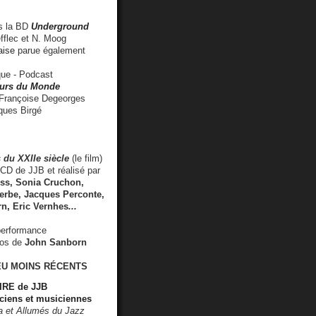
 la BD
Underground
fflec et N. Moog
aise
parue également
e - Podcast
rs du Monde
rançoise Degeorges
ues Birgé
 du XXIIe siècle
(le film)
CD de JJB et réalisé par
s, Sonia Cruchon,
rbe, Jacques Perconte,
rn
,
Eric Vernhes
...
performance
éos de
John Sanborn
EU MOINS RÉCENTS
RE de JJB
ciens et musiciennes
ra et Allumés du Jazz