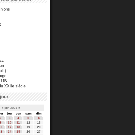
inions
D
azz
ton
ll.)
mage
 JJB
du XXIIe siècle
jour
«
juin 2021
»
er
jeu
ven
sam
dim
2
3
4
5
6
9
10
11
12
13
16
17
18
19
20
23
24
25
26
27