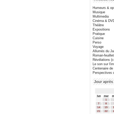
Humeurs & op
Musique
Multimedia
Cinéma & DV
Théâtre
Expositions
Pratique
Cuisine
Perso
Voyage
Allumés du J
Roman-feuille
Révélations (co
Le son sur l'i
Centenaire de
Perspectives 
Jour après 
lun
mar
m
1
7
8
14
15
21
22