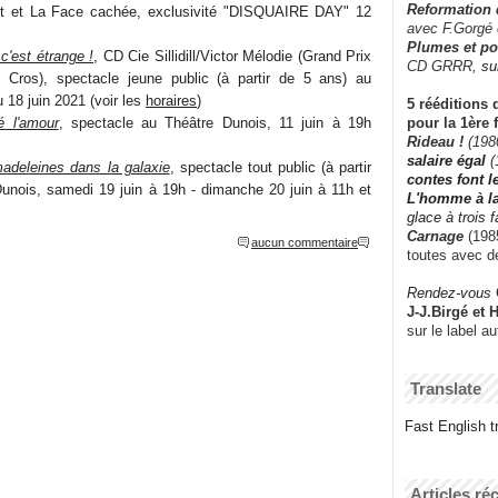
Reformation
ot et La Face cachée, exclusivité "DISQUAIRE DAY" 12
avec F.Gorgé
Plumes et po
'est étrange !
, CD Cie Sillidill/Victor Mélodie (Grand Prix
CD GRRR,
su
 Cros), spectacle jeune public (à partir de 5 ans) au
 18 juin 2021 (voir les
horaires
)
5 rééditions 
pour la 1ère 
ué l'amour
, spectacle au Théâtre Dunois, 11 juin à 19h
Rideau !
(198
salaire égal
(
adeleines dans la galaxie
, spectacle tout public (à partir
contes font 
unois, samedi 19 juin à 19h - dimanche 20 juin à 11h et
L'homme à l
glace à trois 
Carnage
(1985
aucun commentaire
toutes avec d
Rendez-vous
J-J.Birgé et 
sur le label a
Translate
Fast English tr
Articles ré