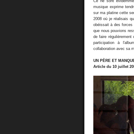
Ce ne sont évidemment
musique exprime tendre
sur ma platine cette se
2008 où je réalisais q
obéissait à des forces
que nous pouvions ress
de faire régulièrement 
participation à l'a
collaboration avec sa 
UN PÈRE ET MANQU
Article du 10 juillet 2