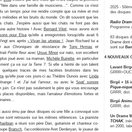
 : "Née dans une famille de musiciens...". Comme ce n'est
2025 - 50è
allu un temps pour me rendre compte que sa mère et moi
des disque
s mélodies et les bruits du monde. On dit souvent que les
Radio Dram
s chats. J'espère aussi que les chats ne font pas des
Programme a
une autre histoire ! Avec
Bernard Vitet
, nous avons écrit
sons pour Elsa
qu'elle a enregistrées lorsqu'elle avait 6
83 disques d
 Vingt ans après
¡ Vivan las utopias !
, Jean Rochard lui a
Drame dont c
per aux
Chroniques de résistance
de
Tony Hymas
et
sont sur
Ba
trait
Petite fleur
avec
Ursus Minor
sur nato, son excellent
4 NOUVEAUX
p plus joué avec sa maman,
Michèle Buirette
, en particulier
ent ça va sur la Terre ?
. Si elle a hérité de son talent
Lavant Birg
e quelques traces de mes facéties bruitistes dans les
GRRR+OUCH!,
ta
qu'elle joue ces jours-ci au Théâtre Dunois avec
Linda
trange !
et
J'ai tué l'amour
, ou avec le
Spat' sonore
Birgé + 16 i
Pique-nique
 juin. Ce n'est pas seulement le père qui vous encourage
GRRR, dist.
s places disponibles, mais l'amateur d'émotions fortes et
naires...
Birgé
Anima
GRRR, dist.
t aussi ému par deux disques où une fille a convoqué son
Un Drame Mu
s se sont retrouvés sur les mêmes références. La pianiste
TCHAK
, iné
aribian
a réuni son père Dan, guitariste et chanteur co-
en 2000, lab
roupe
Bratsch
, l'accordéoniste Aret Derderyan, le joueur de