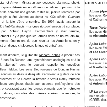
ian et Artyom Minasyan aux doudouk, clarinette, shevi,
AUTRES ALBU
Papiers d'Arménie qui diffusent un délicieux parfum. Si la
Album (Apé
tille souvent une grande tristesse, plainte renforcée par
live avec
Ro
peuple a été victime au début du XXe siècle,
Guenats
et
Catherine
 et la joie d'être ensemble. En 1994 j'avais assuré la
 CD
Haut-Karabagh, musiques du front
enregistré sur place,
Titres (Apé
 par Richard Hayon. L'atmosphère y était terrible,
live avec
Hé
et
Alexandr
ement il n'y a pas que les larmes dans ce nouvel album,
ents récents ont de quoi révolter les Arméniens, on y
Apéro Labo
st un disque chaleureux, lyrique et entraînant.
live avec
Fab
et
Léa Ciech
ent différent, le guitariste
Richard Pinhas
a produit ses
Apéro Labo 
 à son fils Duncan, aux synthétiseurs analogiques et à la
live avec
Fa
k alternatif dont le courant rappelle les envolées
et
Maëlle D
lleur Heldon. Les sons électroniques de Duncan Pinhas
sonores au dessus desquels s'envolent la guitare de son
Apéro Labo
nfectées
et
Le Gritche
la batterie d'Arthur Narcy renforce
live avec
Ma
et
Antonin-T
eurs vertigineux rituels aux accents pinkfloydiens des
s encouragent aussi les drones planants que l'on retrouve
LP
La preu
s calmes, connotés des mêmes années. Là encore, la
rock expérim
transmission.
(GRRR, dist