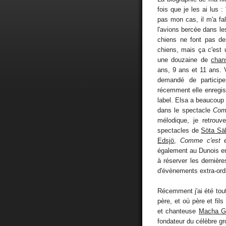
fois que je les ai lus
pas mon cas, il m'a f
l'avions bercée dans le
chiens ne font pas de
chiens, mais ça c'est 
une douzaine de
chan
ans, 9 ans et 11 ans.
demandé de partici
récemment elle enregis
label. Elsa a beaucou
dans le spectacle
Comm
mélodique, je retrouv
spectacles de
Söta Säl
Edsjö
,
Comme c'est é
également au Dunois en
à réserver les dernière
d'évènements extra-ordi
Récemment j'ai été tou
père, et où père et fil
et chanteuse
Macha Gh
fondateur du célèbre g