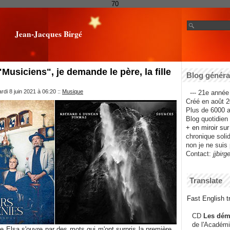
70
Jean-Jacques Birgé
"Musiciens", je demande le père, la fille
Blog général
rdi 8 juin 2021 à 06:20
::
Musique
--- 21e année 
Créé en août 2
Plus de 6000 ar
Blog quotidien f
+ en miroir su
chronique solida
non je ne suis 
Contact:
jjbirg
Translate
Fast English tr
CD
Les dém
de l'Académi
le
Elsa
s'ouvre par des mots qui m'ont surpris la première