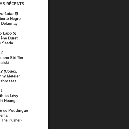
MS RÉCENTS
ro Labo 6)
berto Negro
 Delaunay
ro Labo 5)
lène Duret
e Saada
 4
iana Striffler
elski
2 (Codex)
nny Meteier
esbrosses
 1
thias Lévy
ri Hoang
ve
de
Poudingue
ental
. The Pusher)