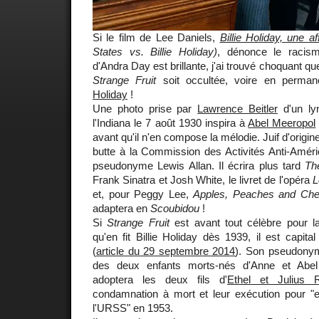
Si le film de Lee Daniels,
Billie Holiday, une af
States vs. Billie Holiday)
, dénonce le racisme
d'Andra Day est brillante, j'ai trouvé choquant qu
Strange Fruit
soit occultée, voire en perma
Holiday
!
Une photo prise par
Lawrence Beitler
d'un ly
l'Indiana le 7 août 1930 inspira à
Abel Meeropol
avant qu'il n'en compose la mélodie. Juif d'orig
butte à la Commission des Activités Anti-Améric
pseudonyme Lewis Allan. Il écrira plus tard
Th
Frank Sinatra et Josh White, le livret de l'opéra
L
et, pour Peggy Lee,
Apples, Peaches and Cher
adaptera en
Scoubidou
!
Si
Strange Fruit
est avant tout célèbre pour la
qu'en fit Billie Holiday dès 1939, il est capital
(
article du 29 septembre 2014
). Son pseudonym
des deux enfants morts-nés d'Anne et Abel
adoptera les deux fils d'
Ethel et Julius 
condamnation à mort et leur exécution pour "e
l'URSS" en 1953.