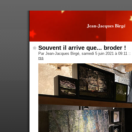
Jean-Jacques Birgé
Souvent il arrive que... broder !
Par Jean-Jacques Birgé, samedi 5 juin 2021 à 09:11
::
rss