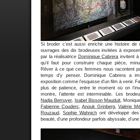
Si broder c'est aussi enrichir une histoire de d
ouvrages des dix brodeuses invitées à exposer 
par la réalisatrice
Dominique Cabrera
invitent à
qu'il faut pour construire chaque pièce, min
Rêver à ce que ces femmes nous racontent parc
temps d'y penser. Dominique Cabrera a ima
exposition comme l'esquisse d'un film à venir. Fa
plus de patience, entre le moment où on l'inv
montre, l'attente est interminable. Les brod
Nadja Berruyer
,
Isabel Bisson Mauduit
, Moniqu
Fabienne Couderc
,
Anouk Grinberg
,
Valérie M
Rouzaud
,
Sophie Wahnich
ont développé des
beauté, d'une profondeur parfois abyssale, d'une 