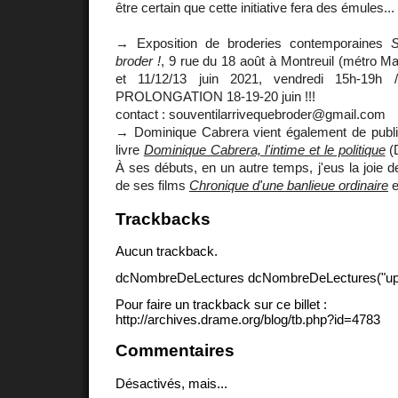
être certain que cette initiative fera des émules...
→ Exposition de broderies contemporaines
S
broder !
, 9 rue du 18 août à Montreuil (métro Mai
et 11/12/13 juin 2021, vendredi 15h-19h
PROLONGATION 18-19-20 juin !!!
contact : souventilarrivequebroder@gmail.com
→ Dominique Cabrera vient également de publier
livre
Dominique Cabrera, l'intime et le politique
(D
À ses débuts, en un autre temps, j'eus la joie
de ses films
Chronique d'une banlieue ordinaire
e
Trackbacks
Aucun trackback.
dcNombreDeLectures dcNombreDeLectures("upd
Pour faire un trackback sur ce billet :
http://archives.drame.org/blog/tb.php?id=4783
Commentaires
Désactivés, mais...