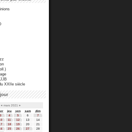
inions
D
azz
ton
ll.)
mage
 JJB
du XXIIe siècle
jour
«
mars 2021
»
er
jeu
ven
sam
dim
3
4
5
6
7
10
11
12
13
14
17
18
19
20
21
24
25
26
27
28