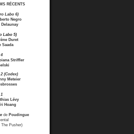
MS RÉCENTS
ro Labo 6)
berto Negro
 Delaunay
ro Labo 5)
lène Duret
e Saada
 4
iana Striffler
elski
2 (Codex)
nny Meteier
esbrosses
 1
thias Lévy
ri Hoang
ve
de
Poudingue
ental
. The Pusher)