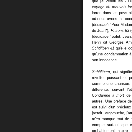
que j'ai vendu les 700
voyage du mauvais lar
larron dans les pays où 
où nous avons fait co
(dédicacé "Pour Madam
de Jean"),
Prisons 53
(
(dédicacé "Salut, Jean
Henri dit Georges Arn
Schtiliben 41
qu'elle co
qu'une condamnation à
son innocence...
Schtilibem
, qui signif
révolte, puissant et 
comme une chanson. Si
différente, suivant 
Condamné à mort
de J
autres. Une préface d
est suivi d'un précieu
jactait l'argomuche, j'
m'en manque tout de m
compte surtout que c
probablement inspiré
L