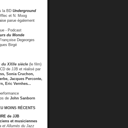
 la BD
Underground
fflec et N. Moog
aise
parue également
e - Podcast
rs du Monde
rançoise Degeorges
ues Birgé
 du XXIIe siècle
(le film)
CD de JJB et réalisé par
s, Sonia Cruchon,
rbe, Jacques Perconte,
rn
,
Eric Vernhes
...
performance
éos de
John Sanborn
EU MOINS RÉCENTS
RE de JJB
ciens et musiciennes
ra et Allumés du Jazz