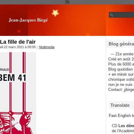
70
Jean-Jacques Birgé
a fille de l'air
Blog général
ndi 22 mars 2021 à 00:05
::
Multimedia
--- 21e année 
Créé en août 2
Plus de 6000 ar
Blog quotidien f
+ en miroir su
chronique solida
non je ne suis 
Contact:
jjbirg
Translate
Fast English tr
CD
Les dém
de l'Académi