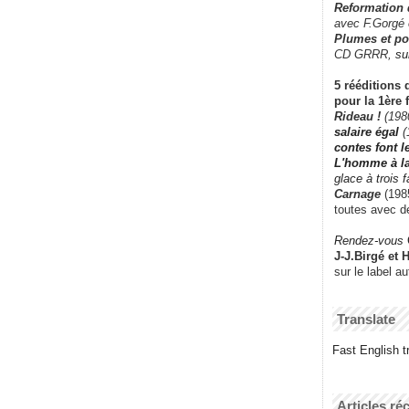
Reformation
avec F.Gorgé
Plumes et po
CD GRRR,
su
5 rééditions 
pour la 1ère 
Rideau !
(198
salaire égal
(
contes font 
L'homme à l
glace à trois 
Carnage
(1985
toutes avec d
Rendez-vous
J-J.Birgé et 
sur le label a
Translate
Fast English tr
Articles ré