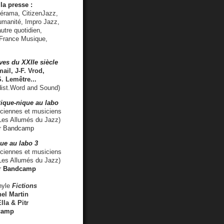
la presse :
lérama, CitizenJazz,
umanité, Impro Jazz,
utre quotidien,
 France Musique,
ves du XXIIe siècle
ail, J-F. Vrod,
S. Lemêtre
...
ist.Word and Sound)
ique-nique au labo
iennes et musiciens
es Allumés du Jazz)
r
Bandcamp
ue au labo 3
ciennes et musiciens
Les Allumés du Jazz)
r
Bandcamp
nyle
Fictions
el Martin
lla & Pitr
camp