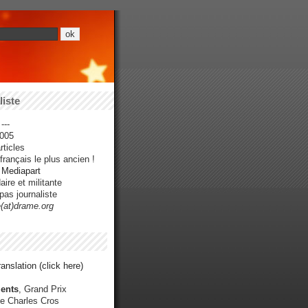
iste
---
005
ticles
rançais le plus ancien !
r Mediapart
ire et militante
pas journaliste
e(at)drame.org
anslation (click here)
ents
, Grand Prix
e Charles Cros