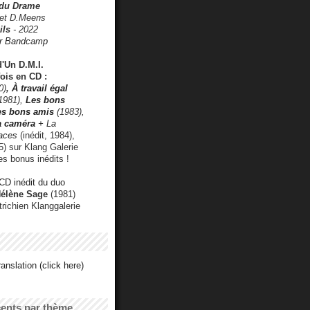
 du Drame
 et D.Meens
ils
- 2022
r Bandcamp
d'Un D.M.I.
fois en CD :
0)
,
À travail égal
1981),
Les bons
les bons amis
(1983),
a caméra
+ La
faces
(inédit, 1984),
) sur Klang Galerie
es bonus inédits !
CD inédit du duo
Hélène Sage
(1981)
utrichien Klanggalerie
anslation (click here)
cents par thème