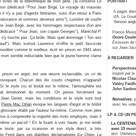
PORTRAIT
0 livres de la bibliothèque de mon père, j'ai conservé
Le
ron
(dédicacé "Pour Jean Birgé, Le voyage du mauvais
6 pages dans
il n'y a pas d'agents littéraires, suivi d'un retour à Paris
d'A. Le Gouë
nnaissance et sommes devenus amis"),
Lumière de soufre
Version angl
e Jean Birgé, avec les hommages respectueux d'un ami
dédicacé " Pour Jean, son copain Georges"),
Maréchal P.
France Musiqu
Ocora Couleu
, n'y touche pas. Ça brûle. Mais quel dommage ! Ton ami
Émission de F
aud"). Mais surtout Laurence m'offre le petit fascicule
sur Jean-Jacq
nsidère comme le meilleur, écrit en prison en 1941 alors
 mort semble inéluctable bien que le jeune homme clame
À REGARDER
Perspectives
inspiré par le 
ie prison en argot, est une œuvre inclassable, un cri de
Nicolas Claus
provoquant. Chacun des dix courts chapitres m'apparaît
Valéry Faidhe
 le style cru et brutal est le même, l'atmosphère est
John Sanbo
l'état émotionnel du moment. On pense forcément au
ean Genet, mais les conditions et le style sont tout
Nonselves
, 
avec les vid
e
Pierre Mac Orlan
évoque les langues d'argot et le brûlot
x glossaire établi par l'auteur lui-même. Comme mon père
LP & CD
UN P
arrive à comprendre la majorité des mots employés, mais il
ême un pacsif ! En le lisant à voix haute, je me rends
Le CENTENAI
e texte, par sa scansion et son style direct, a très
avec 15 musi
dist. Orkhêst
éo Ferré
dans ses diatribes déclamatoires (
Le Chien, La