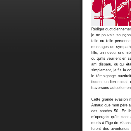
Rédiger quotidiennemen
je ne pouvais soupçon
telle ou telle personn
messages de sympathie
fille, un neveu, une ni
ou qu'ils veuillent en s
ami disparu, ou qui ét
simplement, je fis la c
le témoignage ouvrira
tissent un lien social
traversons actuellemen
Cette grande évasion 
Arnaud que mon père avai
des années 50. En lis
m'aperçois qu'ils sont
morts à l'âge de 70 ans
furent des aventuriers