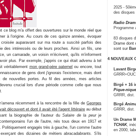
2025 - 50è
des disque
Radio Dram
Programme a
t ce blog m'a offert des ouvertures sur le monde réel que
ner à l'origine. Au cours de ces quinze années, évoquer
83 disques d
e croisée auparavant sur ma route a suscité parfois des
Drame dont c
 des intéressés ou de leurs proches. Ainsi un fils, une
sont sur
Ba
èce, un camarade, un voisin m'écrivent, qu'ils m'informent
4 NOUVEAUX
avoir plus. Par exemple, j'appris ce qui était advenu à tel
ait véritablement
mon grand-père paternel
ou encore, tout
Lavant Birg
onnaissance de gens dont j'ignorais l'existence, mais dont
GRRR+OUCH!,
it de nouvelles portes. Au fil des années, mes articles
Birgé + 16 i
, devenu crucial lors d'une période comme celle que nous
Pique-nique
t.
GRRR, dist.
m'amena récemment à la rencontre de la fille de
Georges
Birgé
Anima
GRRR, dist.
t découvert et dont il avait été l'agent littéraire
au début
ant la biographie de l'auteur du
Salaire de la peur
je
Un Drame Mu
 contemporains l'un de l'autre, nés tous deux en 1917 et
TCHAK
, iné
. Politiquement engagés très à gauche, l'un comme l'autre
en 2000, lab
 exerçant des dizaines de métiers abracadabrants. S'ils