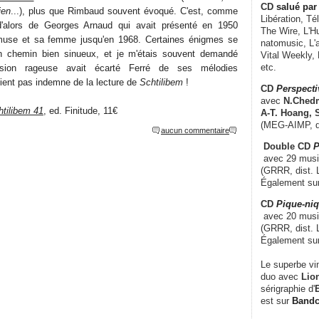
CD
salué par 
ien
...), plus que Rimbaud souvent évoqué. C'est, comme
Libération, Té
d'alors de Georges Arnaud qui avait présenté en 1950
The Wire, L'H
muse et sa femme jusqu'en 1968. Certaines énigmes se
natomusic, L'a
un chemin bien sinueux, et je m'étais souvent demandé
Vital Weekly,
etc.
sion rageuse avait écarté Ferré de ses mélodies
ient pas indemne de la lecture de
Schtilibem
!
CD
Perspecti
avec
N.Chedm
htilibem 41
, ed. Finitude, 11€
A-T. Hoang, 
(MEG-AIMP, d
aucun commentaire
Double CD
P
avec 29 music
(GRRR, dist. L
Également su
CD
Pique-niq
avec 20 musi
(GRRR, dist. 
Également su
Le superbe vi
duo avec
Lion
sérigraphie d'
E
est sur
Band