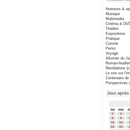
Humeurs & op
Musique
Multimedia
Cinéma & DV
Théâtre
Expositions
Pratique
Cuisine
Perso
Voyage
Allumés du J
Roman-feuille
Révélations (co
Le son sur l'i
Centenaire de
Perspectives 
Jour après 
lun
mar
m
1
2
8
9
15
16
22
23