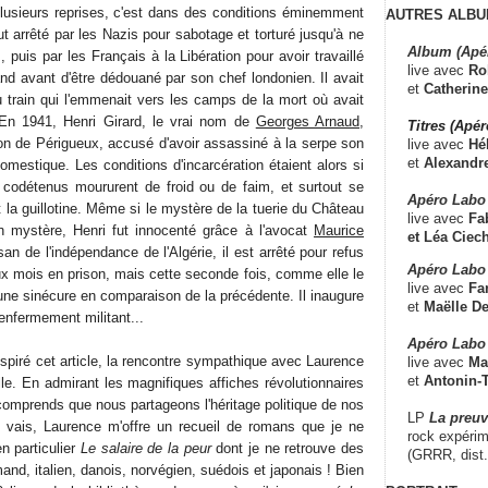
plusieurs reprises, c'est dans des conditions éminemment
AUTRES ALBU
t arrêté par les Nazis pour sabotage et torturé jusqu'à ne
Album (Apé
 puis par les Français à la Libération pour avoir travaillé
live avec
Ro
nd avant d'être dédouané par son chef londonien. Il avait
et
Catherine
train qui l'emmenait vers les camps de la mort où avait
 En 1941, Henri Girard, le vrai nom de
Georges Arnaud
,
Titres (Apé
son de Périgueux, accusé d'avoir assassiné à la serpe son
live avec
Hé
et
Alexandr
omestique. Les conditions d'incarcération étaient alors si
 codétenus moururent de froid ou de faim, et surtout se
Apéro Labo
t la guillotine. Même si le mystère de la tuerie du Château
live avec
Fab
n mystère, Henri fut innocenté grâce à l'avocat
Maurice
et
Léa Ciech
san de l'indépendance de l'Algérie, il est arrêté pour refus
Apéro Labo 
ux mois en prison, mais cette seconde fois, comme elle le
live avec
Fa
une sinécure en comparaison de la précédente. Il inaugure
et
Maëlle D
d'enfermement militant...
Apéro Labo
nspiré cet article, la rencontre sympathique avec Laurence
live avec
Ma
et
Antonin-T
ille. En admirant les magnifiques affiches révolutionnaires
e comprends que nous partageons l'héritage politique de nos
LP
La preu
vais, Laurence m'offre un recueil de romans que je ne
rock expérim
n particulier
Le salaire de la peur
dont je ne retrouve des
(GRRR, dist
and, italien, danois, norvégien, suédois et japonais ! Bien