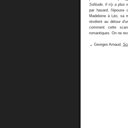
Solitude, Il n'y a plus r
par hasard, l'épouse 
Madeleine à Léo, sa 
révèlent au détour d'
comment cette scan
romantiques. On ne rev
→ Georges Arnaud,
Sc