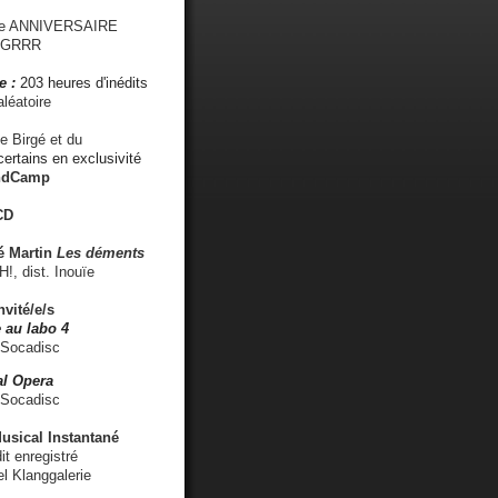
me ANNIVERSAIRE
s GRRR
e :
203 heures d'inédits
léatoire
e Birgé et du
ertains en exclusivité
ndCamp
CD
é
Martin
Les déments
 dist. Inouïe
nvité/e/s
 au labo 4
 Socadisc
l Opera
 Socadisc
sical Instantané
dit enregistré
el Klanggalerie