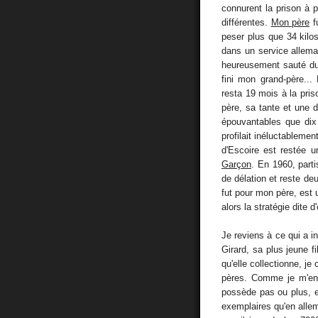
connurent la prison à 
différentes.
Mon père
fu
peser plus que 34 kilos,
dans un service allema
heureusement sauté du 
fini mon grand-père...
resta 19 mois à la pri
père, sa tante et une d
épouvantables que dix
profilait inéluctablemen
d'Escoire est restée u
Garçon
. En 1960, parti
de délation et reste de
fut pour mon père, est 
alors la stratégie dite 
Je reviens à ce qui a i
Girard, sa plus jeune f
qu'elle collectionne, j
pères. Comme je m'en 
possède pas ou plus, e
exemplaires qu'en allem