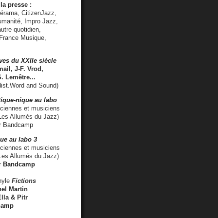
la presse :
lérama, CitizenJazz,
umanité, Impro Jazz,
utre quotidien,
 France Musique,
ves du XXIIe siècle
ail, J-F. Vrod,
S. Lemêtre
...
ist.Word and Sound)
ique-nique au labo
iennes et musiciens
es Allumés du Jazz)
r
Bandcamp
ue au labo 3
ciennes et musiciens
Les Allumés du Jazz)
r
Bandcamp
nyle
Fictions
el Martin
lla & Pitr
camp