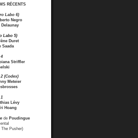
MS RÉCENTS
ro Labo 6)
berto Negro
 Delaunay
ro Labo 5)
lène Duret
e Saada
 4
iana Striffler
elski
2 (Codex)
nny Meteier
esbrosses
 1
thias Lévy
ri Hoang
ve
de
Poudingue
ental
. The Pusher)