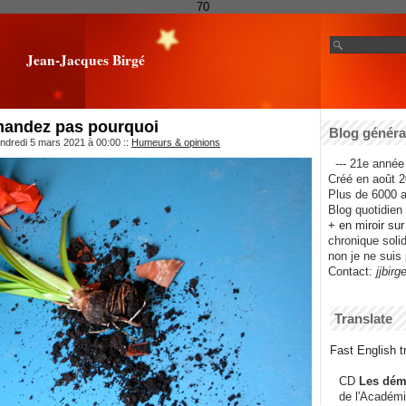
70
Jean-Jacques Birgé
emandez pas pourquoi
Blog général
ndredi 5 mars 2021 à 00:00
::
Humeurs & opinions
--- 21e année 
Créé en août 2
Plus de 6000 ar
Blog quotidien f
+ en miroir su
chronique solida
non je ne suis 
Contact:
jjbirg
Translate
Fast English tr
CD
Les dém
de l'Académi