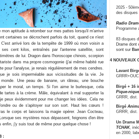
2025 - 50è
des disque
Radio Dram
Programme a
mon aptitude à retomber sur mes pattes lorsqu'il m'arrive
ent certaines se décrochent parfois du toit, quand ce n'est
83 disques d
 C'est arrivé lors de la tempête de 1999 où mon voisin a
Drame dont c
e ses cent kilos, entraînés par l'antenne satellite, sont
sont sur
Ba
imètres de lui. Dragon dans l'horoscope chinois, scorpion
4 NOUVEAUX
ontariste dans ma propre cosmogonie (j'ai même habité rue
te pour l'analyse, je renais régulièrement de mes cendres.
Lavant Birg
que je sois imperméable aux vicissitudes de la vie. Je
GRRR+OUCH!,
e monde. Une peau de banane, un râteau, une bouche
Birgé + 16 i
per le moral, un temps. Si l'on aime le burlesque, cela
Pique-nique
de tartes à la crème. Mâle, équivalant à mal supporter la
GRRR, dist.
e je peux évidemment pour me changer les idées. Cela ne
fondre ou de s'apitoyer sur son sort. Haut les cœurs !
Birgé
Anima
GRRR, dist.
as le corps et laissons la magie opérer. Jean Cocteau,
 "Lorsque ses mystères nous dépassent, feignons d'en être
Un Drame Mu
s enfin, j'y suis tout de même pour quelque chose !
TCHAK
, iné
en 2000, lab
8 :