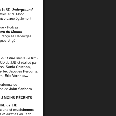
 la BD
Underground
fflec et N. Moog
aise
parue également
e - Podcast
rs du Monde
rançoise Degeorges
ues Birgé
 du XXIIe siècle
(le film)
CD de JJB et réalisé par
s, Sonia Cruchon,
rbe, Jacques Perconte,
rn
,
Eric Vernhes
...
performance
éos de
John Sanborn
EU MOINS RÉCENTS
RE de JJB
ciens et musiciennes
ra et Allumés du Jazz