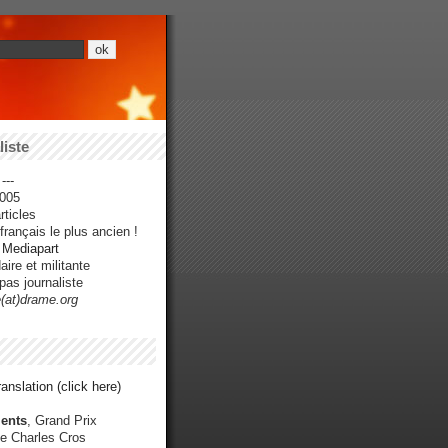
iste
---
005
ticles
rançais le plus ancien !
r Mediapart
ire et militante
pas journaliste
e(at)drame.org
anslation (click here)
ents
, Grand Prix
e Charles Cros