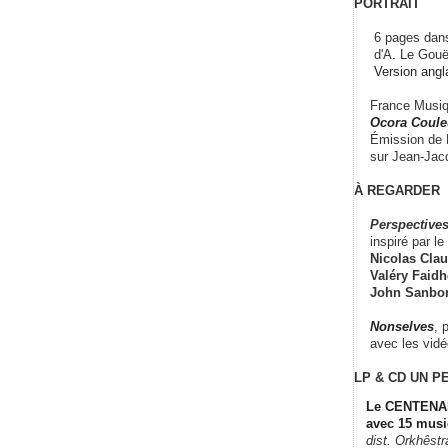
PORTRAIT
6 pages dans
d'A. Le Gouë
Version angl
France Musiqu
Ocora Couleu
Émission de F
sur Jean-Jacq
À REGARDER
Perspectives
inspiré par le 
Nicolas Claus
Valéry Faidhe
John Sanbo
Nonselves
, 
avec les vid
LP & CD
UN P
Le CENTENAI
avec 15 musi
dist. Orkhêst