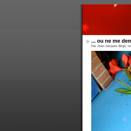
... ou ne me d
Par Jean-Jacques Birgé, ve