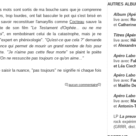
AUTRES ALBU
 mots sont sortis de ma bouche sans que je comprenne
Album (Apé
urs, trop lourdes, ont fait basculer le pot qui s'est brisé en
live avec
Ro
s savoir reconstituer l'amaryllis comme
Cocteau
sauve la
et
Catherine
ette de son film
"Le Testament d'Orphée... ou ne me
i"
, en rembobinant celui de la catastrophe, mais je ne
Titres (Apé
"expert en phénixologie".
"Qu'est-ce que cela ?"
demande
live avec
Hé
et
Alexandr
ience qui permet de mourir un grand nombre de fois pour
ste.
"Je n'aime pas cette fleur morte"
se plaint le poète
Apéro Labo
"On ne ressuscite pas toujours ce qu'on aime..."
live avec
Fab
et
Léa Ciech
e saisir la nuance, "pas toujours" ne signifie ni chaque fois
Apéro Labo 
live avec
Fa
aucun commentaire
et
Maëlle D
Apéro Labo
live avec
Ma
et
Antonin-T
LP
La preu
rock expérim
(GRRR, dist