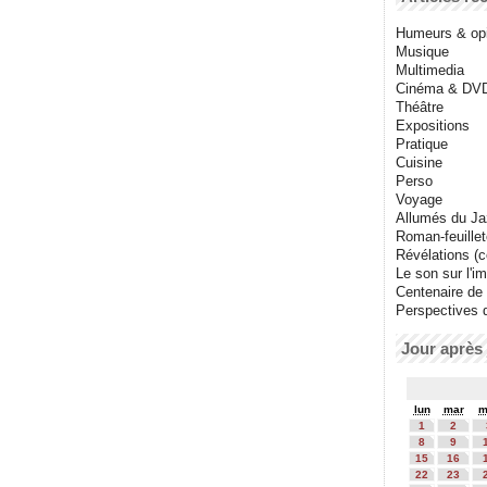
Humeurs & op
Musique
Multimedia
Cinéma & DV
Théâtre
Expositions
Pratique
Cuisine
Perso
Voyage
Allumés du J
Roman-feuille
Révélations (co
Le son sur l'i
Centenaire de
Perspectives 
Jour après 
lun
mar
m
1
2
8
9
15
16
22
23