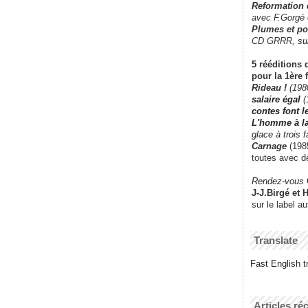
Reformation
avec F.Gorgé
Plumes et po
CD GRRR,
su
5 rééditions 
pour la 1ère 
Rideau !
(198
salaire égal
(
contes font 
L'homme à l
glace à trois 
Carnage
(1985
toutes avec d
Rendez-vous
J-J.Birgé et 
sur le label a
Translate
Fast English tr
Articles ré