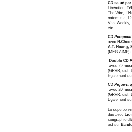
CD
salué par 
Libération, Té
The Wire, L'H
natomusic, L'a
Vital Weekly,
etc.
CD
Perspecti
avec
N.Chedm
A-T. Hoang, 
(MEG-AIMP, d
Double CD
P
avec 29 music
(GRRR, dist. L
Également su
CD
Pique-niq
avec 20 musi
(GRRR, dist. 
Également su
Le superbe vi
duo avec
Lion
sérigraphie d'
E
est sur
Band