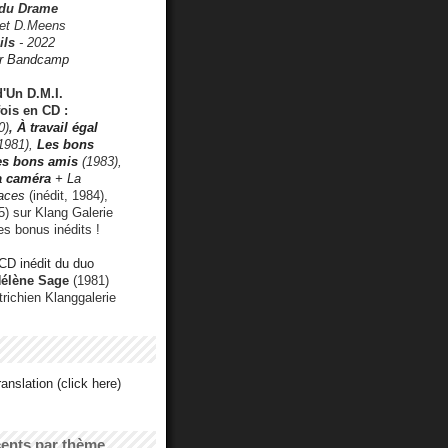
 du Drame
 et D.Meens
ils
- 2022
r Bandcamp
d'Un D.M.I.
fois en CD :
0)
,
À travail égal
1981),
Les bons
les bons amis
(1983),
a caméra
+ La
faces
(inédit, 1984),
) sur Klang Galerie
es bonus inédits !
CD inédit du duo
Hélène Sage
(1981)
utrichien Klanggalerie
anslation (click here)
cents par thème