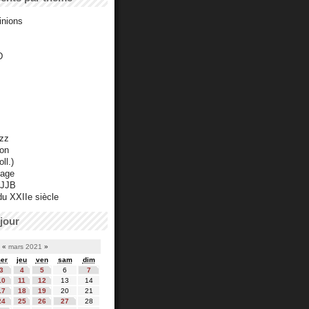
inions
D
azz
ton
ll.)
mage
 JJB
du XXIIe siècle
jour
«
mars 2021
»
er
jeu
ven
sam
dim
3
4
5
6
7
10
11
12
13
14
17
18
19
20
21
24
25
26
27
28