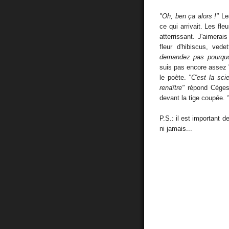
"Oh, ben ça alors !"
Les
ce qui arrivait. Les fle
atterrissant. J'aimerai
fleur d'hibiscus, ved
demandez pas pourquo
suis pas encore assez 
le poète.
"C'est la sc
renaître"
répond Cége
devant la tige coupée.
P.S.: il est important d
ni jamais...