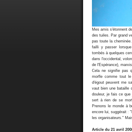
Mes amis s'étonnent de 
des tuiles. Par grand v
pas toute la cheminée.
failli y passer lorsqu
tombés à quelques cent
dans l'occidental, vol
de l'Espérance), marxis
Cela ne signifie pas 
morfle comme tout l
d'égout peuvent me sa
vaut bien une bataille 
douleur, je fais ce qu
sert à rien de se mor
Prenons le monde à br
encore lui, suggérait :
les organisateurs." Mai
Article du 21 avril 200