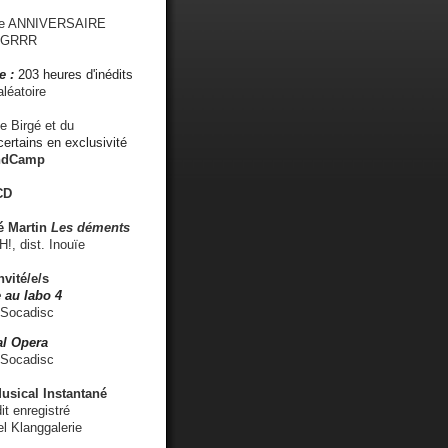
me ANNIVERSAIRE
s GRRR
e :
203 heures d'inédits
léatoire
e Birgé et du
ertains en exclusivité
ndCamp
CD
é
Martin
Les déments
 dist. Inouïe
nvité/e/s
 au labo 4
 Socadisc
l Opera
 Socadisc
sical Instantané
dit enregistré
el Klanggalerie