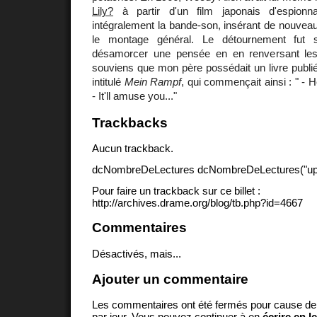
Lily?
à partir d'un film japonais d'espionn
intégralement la bande-son, insérant de nouveau
le montage général. Le détournement fut s
désamorcer une pensée en en renversant les 
souviens que mon père possédait un livre publié
intitulé
Mein Rampf
, qui commençait ainsi : " - He
- It'll amuse you..."
Trackbacks
Aucun trackback.
dcNombreDeLectures dcNombreDeLectures("upd
Pour faire un trackback sur ce billet :
http://archives.drame.org/blog/tb.php?id=4667
Commentaires
Désactivés, mais...
Ajouter un commentaire
Les commentaires ont été fermés pour cause d
par jour. Vous pouvez continuer à en
écrire en l