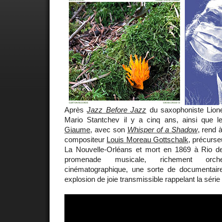
Après
Jazz Before Jazz
du saxophoniste Lionel
Mario Stantchev il y a cinq ans, ainsi que 
Giaume
, avec son
Whisper of a Shadow
, rend
compositeur
Louis Moreau Gottschalk
, précurse
La Nouvelle-Orléans et mort en 1869 à Rio de 
promenade musicale, richement orch
cinématographique, une sorte de documentair
explosion de joie transmissible rappelant la série