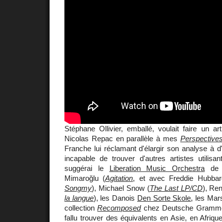
Stéphane Ollivier, emballé, voulait faire un ar
Nicolas Repac en parallèle à mes
Perspectives
Franche lui réclamant d'élargir son analyse à d'a
incapable de trouver d'autres artistes utilisa
suggérai le
Liberation Music Orchestra
de C
Mimaroğlu (
Agitation
, et avec Freddie Hubba
Songmy
), Michael Snow (
The Last LP/CD
), Ren
la langue
), les Danois
Den Sorte Skole
, les Mar
collection
Recomposed
chez Deutsche Grammoph
fallu trouver des équivalents en Asie, en Afriqu