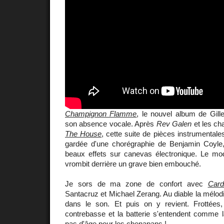
Champignon Flamme
, le nouvel album de Gill
son absence vocale. Après
Rev Galen
et les c
The House
, cette suite de pièces instrumentale
gardée d'une chorégraphie de Benjamin Coyle,
beaux effets sur canevas électronique. Le mod
vrombit derrière un grave bien embouché.
Je sors de ma zone de confort avec
Card
Santacruz et Michael Zerang. Au diable la mélodi
dans le son. Et puis on y revient. Frottées,
contrebasse et la batterie s'entendent comme lar
pas d'âge pour les chenapans !