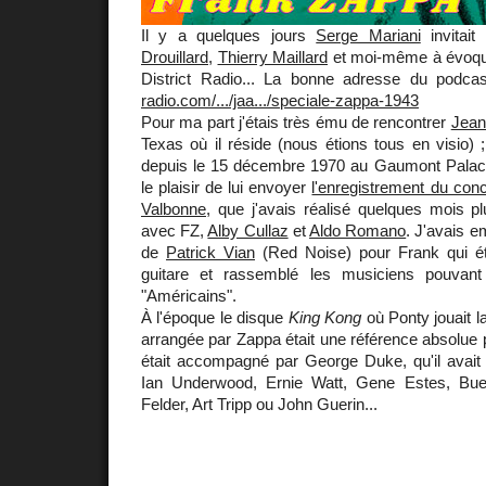
Il y a quelques jours
Serge Mariani
invitai
Drouillard
,
Thierry Maillard
et moi-même à évoq
District Radio... La bonne adresse du podca
radio.com/.../jaa.../speciale-zappa-1943
Pour ma part j'étais très ému de rencontrer
Jean
Texas où il réside (nous étions tous en visio) ;
depuis le 15 décembre 1970 au Gaumont Palace.
le plaisir de lui envoyer
l'enregistrement du conc
Valbonne
, que j'avais réalisé quelques mois plus
avec FZ,
Alby Cullaz
et
Aldo Romano
. J'avais e
de
Patrick Vian
(Red Noise) pour Frank qui ét
guitare et rassemblé les musiciens pouvan
"Américains".
À l'époque le disque
King Kong
où Ponty jouait 
arrangée par Zappa était une référence absolue p
était accompagné par George Duke, qu'il avait 
Ian Underwood, Ernie Watt, Gene Estes, Buel
Felder, Art Tripp ou John Guerin...