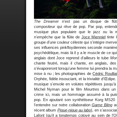
The Dreamer
n'est pas un disque de flûti
compositeur qui rêve de pop. Par pop, entend
musique plus populaire que le jazz ou la m
n'empêche que la flûte de
Joce Mienniel
tinte 
groupe d'une couleur céleste qui s'intègre merve
ses influences pinkfloydiennes seconde manière.
psychédélique, mais là il y a le muscle de ce qui
anglais dont Joce reprend d'ailleurs le tube
Mo
chante feutré, mais il chante, en anglais, des
s'évaporeront lorsqu'une femme lui prendra la m
mise à nu ; les photographies de
Cédric Roullia
Orphée, fidèle insouciant, et la trivialité d'Œdipe.
musique s'envole en volutes répétitives jusqu'à
Michel Nyman pour le film
Meurtres dans un j
crime ici, mais un hommage assumé à la puis
pop. En ajoutant son synthétiseur Korg MS20
l'entendre sur notre collaboration
Game Bling
av
récent album
Pique-nique au labo
), en s'associa
Lafont
(qu'il a longtemps cotoyé au sein de l'O