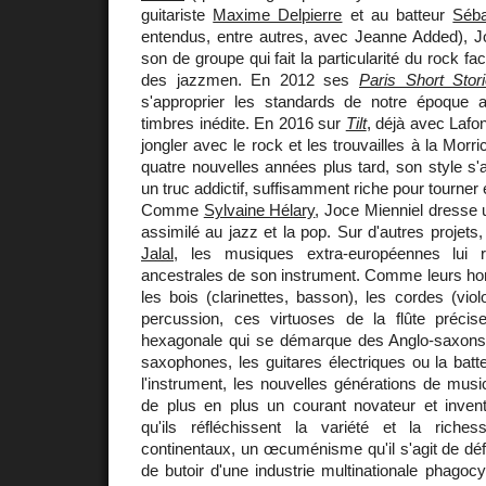
guitariste
Maxime Delpierre
et au batteur
Séba
entendus, entre autres, avec Jeanne Added), Jo
son de groupe qui fait la particularité du rock fa
des jazzmen. En 2012 ses
Paris Short Stor
s'approprier les standards de notre époque a
timbres inédite. En 2016 sur
Tilt
, déjà avec Lafont
jongler avec le rock et les trouvailles à la Morri
quatre nouvelles années plus tard, son style s'a
un truc addictif, suffisamment riche pour tourner 
Comme
Sylvaine Hélary
, Joce Mienniel dresse 
assimilé au jazz et la pop. Sur d'autres proje
Jalal
, les musiques extra-européennes lui ra
ancestrales de son instrument. Comme leurs hom
les bois (clarinettes, basson), les cordes (viol
percussion, ces virtuoses de la flûte précise
hexagonale qui se démarque des Anglo-saxons
saxophones, les guitares électriques ou la batte
l'instrument, les nouvelles générations de music
de plus en plus un courant novateur et inventi
qu'ils réfléchissent la variété et la ric
continentaux, un œcuménisme qu'il s'agit de dé
de butoir d'une industrie multinationale phagocy