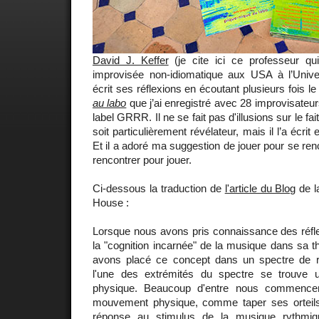
David J. Keffer
(je cite ici ce professeur qu
improvisée non-idiomatique aux USA à l’Univ
écrit ses réflexions en écoutant plusieurs fois 
au labo
que j’ai enregistré avec 28 improvisateurs
label GRRR. Il ne se fait pas d'illusions sur le f
soit particulièrement révélateur, mais il l’a écri
Et il a adoré ma suggestion de jouer pour se ren
rencontrer pour jouer.
Ci-dessous la traduction de
l'article du Blog
de l
House :
Lorsque nous avons pris connaissance des réfle
la "cognition incarnée" de la musique dans sa t
avons placé ce concept dans un spectre de 
l'une des extrémités du spectre se trouve
physique. Beaucoup d'entre nous commence
mouvement physique, comme taper ses orteils
réponse au stimulus de la musique rythmiq