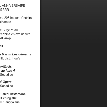
me ANNIVERSAIRE
s GRRR
e :
203 heures d'inédits
léatoire
e Birgé et du
ertains en exclusivité
ndCamp
CD
é
Martin
Les déments
 dist. Inouïe
nvité/e/s
 au labo 4
 Socadisc
l Opera
 Socadisc
sical Instantané
dit enregistré
el Klanggalerie