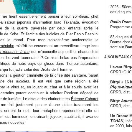
2025 - 50è
des disque
 me firent essentiellement penser à leur
Tombeau
, chef
Radio Dram
éalisateur japonais d'animation
Isao Takahata
, évocation
Programme a
te de la guerre traversée par deux enfants après le
lle de Kōbe. Et
l'article des lucioles
de Pier Paolo Pasolini
83 disques d
as le moral. Pour mon soixantième anniversaire le
Drame dont c
éméniako
m'offrit heureusement un merveilleux tirage issu
sont sur
Ba
es mouches à feu
qui m'accueille aujourd'hui chaque fois
4 NOUVEAUX
on. Le vent tournerait-il ? Ce n'est hélas pas l'impression
itique de notre pays qui glisse dans l'horreur autoritaire,
Lavant Birg
 qui fut jadis celui des Droits de l'Homme.
GRRR+OUCH!,
ns la gestion criminelle de la crise dite sanitaire, paraît
he des lucioles
. Il est vrai que cette région a été
Birgé + 16 i
ar le virus et, en jouant au chat et à la souris avec les
Pique-nique
GRRR, dist.
certains purent continuer à admirer l'horizon dégagé de
er de lumière. Le disque des clarinettistes
Étienne Cabaret
Birgé
Anima
me fait justement penser à une gloire traversant les
GRRR, dist.
s sortent la nuit, leur métaphore représenterait-elle un
Un Drame Mu
m est lumineux, entraînant, joyeux, sautillant, il avance
TCHAK
, iné
ises nouvelles.
en 2000, lab