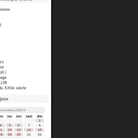
inions
D
azz
ton
ll.)
mage
 JJB
du XXIIe siècle
jour
novembre 2020
»
er
jeu
ven
sam
dim
1
4
5
6
7
8
11
12
13
14
15
18
19
20
21
22