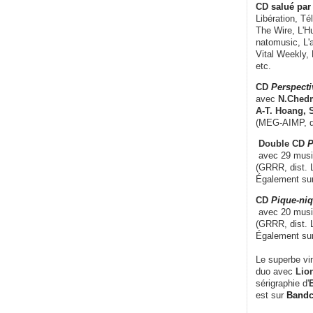
CD
salué par 
Libération, Té
The Wire, L'H
natomusic, L'a
Vital Weekly,
etc.
CD
Perspecti
avec
N.Chedm
A-T. Hoang, 
(MEG-AIMP, d
Double CD
P
avec 29 music
(GRRR, dist. L
Également su
CD
Pique-niq
avec 20 musi
(GRRR, dist. 
Également su
Le superbe vi
duo avec
Lion
sérigraphie d'
E
est sur
Band