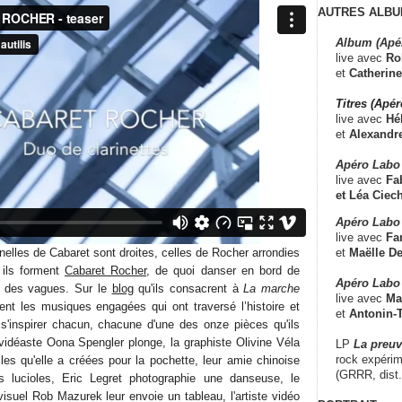
AUTRES ALBU
Album (Apé
live avec
Ro
et
Catherine
Titres (Apé
live avec
Hé
et
Alexandr
Apéro Labo
live avec
Fab
et
Léa Ciech
Apéro Labo 
live avec
Fa
et
Maëlle D
nnelles de Cabaret sont droites, celles de Rocher arrondies
 ils forment
Cabaret Rocher
, de quoi danser en bord de
Apéro Labo
nt des vagues. Sur le
blog
qu'ils consacrent à
La marche
live avec
Ma
ent les musiques engagées qui ont traversé l’histoire et
et
Antonin-T
à s'inspirer chacun, chacune d'une des onze pièces qu'ils
vidéaste Oona Spengler plonge, la graphiste Olivine Véla
LP
La preu
rock expérim
les qu'elle a créées pour la pochette, leur amie chinoise
(GRRR, dist
 lucioles, Eric Legret photographie une danseuse, le
visuel Rob Mazurek leur envoie un tableau, l'artiste vidéo