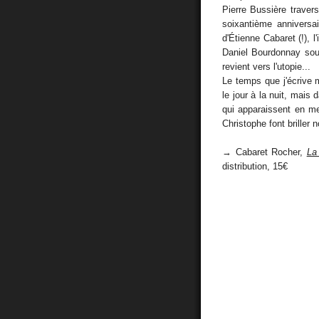
Pierre Bussière traver
soixantième anniversa
d'Étienne Cabaret (!), l
Daniel Bourdonnay soul
revient vers l'utopie...
Le temps que j'écrive 
le jour à la nuit, mais 
qui apparaissent en me
Christophe font briller n
→ Cabaret Rocher,
La
distribution, 15€