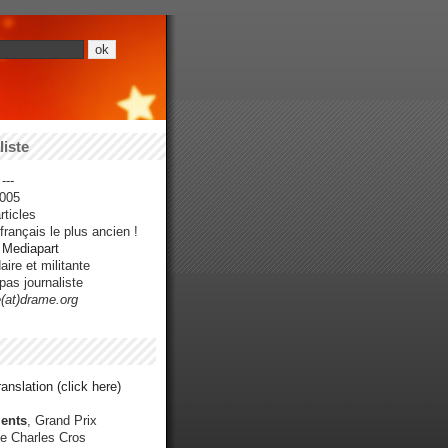
iste
---
005
ticles
rançais le plus ancien !
r Mediapart
ire et militante
pas journaliste
e(at)drame.org
anslation (click here)
ents
, Grand Prix
e Charles Cros