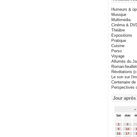
Humeurs & op
Musique
Multimedia
Cinéma & DV
Théâtre
Expositions
Pratique
Cuisine
Perso
Voyage
Allumés du J
Roman-feuille
Révélations (co
Le son sur l'i
Centenaire de
Perspectives 
Jour après 
«
lun
mar
m
2
3
9
10
16
17