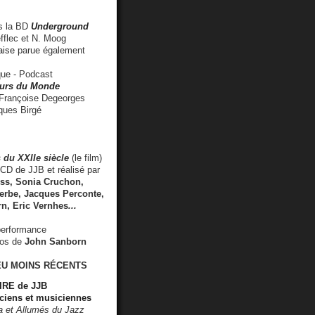
 la BD
Underground
fflec et N. Moog
aise
parue également
e - Podcast
rs du Monde
rançoise Degeorges
ues Birgé
 du XXIIe siècle
(le film)
CD de JJB et réalisé par
s, Sonia Cruchon,
rbe, Jacques Perconte,
rn
,
Eric Vernhes
...
performance
éos de
John Sanborn
EU MOINS RÉCENTS
RE de JJB
ciens et musiciennes
ra et Allumés du Jazz