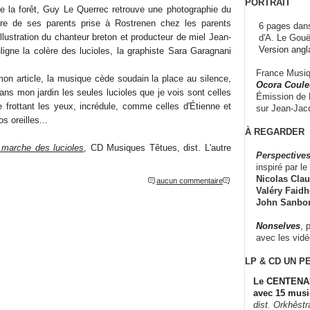
PORTRAIT
se la forêt, Guy Le Querrec retrouve une photographie du
ire de ses parents prise à Rostrenen chez les parents
6 pages dans
'illustration du chanteur breton et producteur de miel Jean-
d'A. Le Gouë
Version angl
igne la colère des lucioles, la graphiste Sara Garagnani
France Musiqu
mon article, la musique cède soudain la place au silence,
Ocora Couleu
dans mon jardin les seules lucioles que je vois sont celles
Émission de F
 frottant les yeux, incrédule, comme celles d'Étienne et
sur Jean-Jacq
os oreilles...
À REGARDER
 marche des lucioles
, CD Musiques Têtues, dist. L'autre
Perspectives
inspiré par le 
Nicolas Claus
aucun commentaire
Valéry Faidhe
John Sanbo
Nonselves
, 
avec les vid
LP & CD
UN P
Le CENTENAI
avec 15 musi
dist. Orkhêst