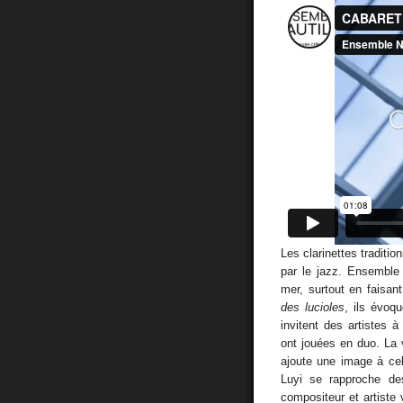
Les clarinettes traditio
par le jazz. Ensemble
mer, surtout en faisa
des lucioles
, ils évoqu
invitent des artistes 
ont jouées en duo. La 
ajoute une image à cel
Luyi se rapproche des
compositeur et artiste 