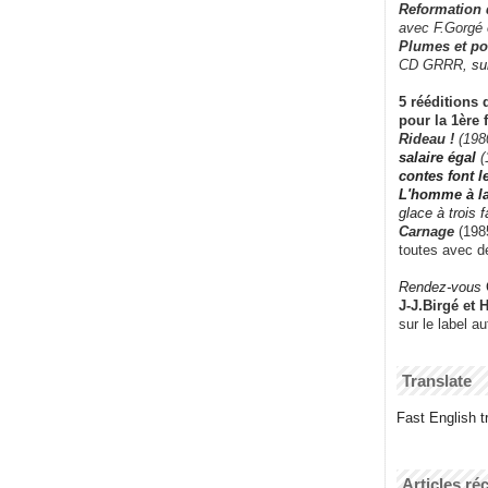
Reformation
avec F.Gorgé
Plumes et po
CD GRRR,
su
5 rééditions 
pour la 1ère 
Rideau !
(198
salaire égal
(
contes font 
L'homme à l
glace à trois 
Carnage
(1985
toutes avec d
Rendez-vous
J-J.Birgé et 
sur le label a
Translate
Fast English tr
Articles ré