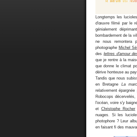
Longtemps les lucioles
d'œuvre filmé par le r
génialement dépriman
bombardement de la vi
ne nous remontera p
photographe
Michel S
des
lettres d'amour d
que je rentre à la mais
que donne le climat pol
dérive honteuse au pays
Tandis que nous subisso
en Bretagne
La marc
relativement épargnée p
Robocops décervelés, 
l'océan, voire s'y baign
et
Christophe Rocher
nuages. Si les luciole
photophore ? Leur albu
en faisant fi des mauva