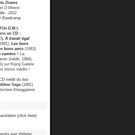
 du Drame
 et D.Meens
ils
- 2022
r Bandcamp
d'Un D.M.I.
fois en CD :
0)
,
À travail égal
1981),
Les bons
les bons amis
(1983),
a caméra
+ La
faces
(inédit, 1984),
) sur Klang Galerie
es bonus inédits !
CD inédit du duo
Hélène Sage
(1981)
utrichien Klanggalerie
anslation (click here)
cents par thème