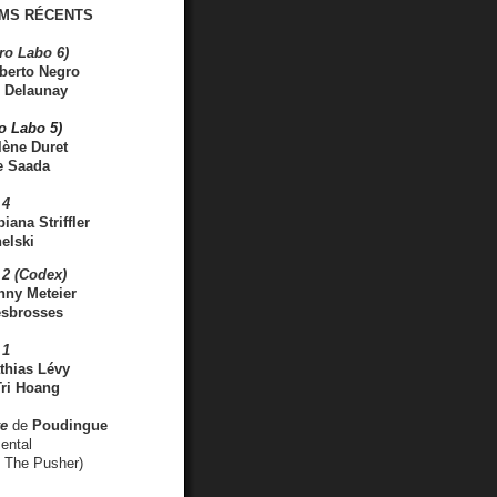
MS RÉCENTS
ro Labo 6)
berto Negro
 Delaunay
ro Labo 5)
lène Duret
e Saada
 4
iana Striffler
elski
2 (Codex)
nny Meteier
esbrosses
 1
thias Lévy
ri Hoang
ve
de
Poudingue
ental
. The Pusher)