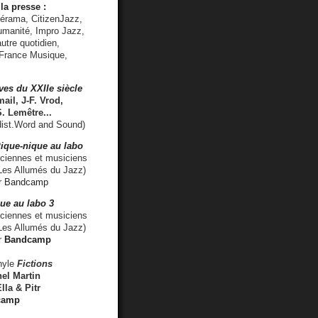
la presse :
lérama, CitizenJazz,
umanité, Impro Jazz,
utre quotidien,
 France Musique,
ves du XXIIe siècle
ail, J-F. Vrod,
S. Lemêtre
...
ist.Word and Sound)
ique-nique au labo
iennes et musiciens
es Allumés du Jazz)
r
Bandcamp
ue au labo 3
ciennes et musiciens
Les Allumés du Jazz)
r
Bandcamp
nyle
Fictions
el Martin
lla & Pitr
camp