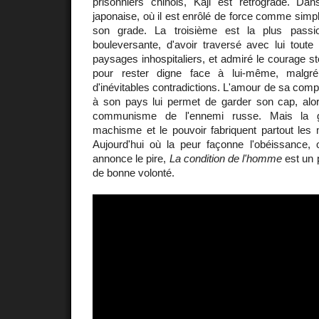
prisonniers chinois, Kaji est rétrogradé. Da
japonaise, où il est enrôlé de force comme simpl
son grade. La troisième est la plus passio
bouleversante, d'avoir traversé avec lui toute
paysages inhospitaliers, et admiré le courage sto
pour rester digne face à lui-même, malgré
d'inévitables contradictions. L'amour de sa compa
à son pays lui permet de garder son cap, alors 
communisme de l'ennemi russe. Mais la gu
machisme et le pouvoir fabriquent partout le
Aujourd'hui où la peur façonne l'obéissance, o
annonce le pire,
La condition de l'homme
est un 
de bonne volonté.