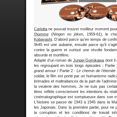
Carlotta
ne pouvait trouver meilleur moment pour
l'homme
(
Ningen no jōken
, 1959-61), le c
Kobayashi
. D'abord parce qu'en temps de confi
9h45 est une aubaine, ensuite parce qu'il s'agit
contre la guerre et surtout une révolte fondamen
absurde et mortifère.
Adapté d'un roman de
Junpei Gomikawa
dont il
les regroupant en trois longs épisodes : Partie
grand amour
/ Partie 2 -
Le chemin de l’éternité
soldat
, le film est porté par un humanisme radical
brimades et maltraitances de la part de l'administ
la veulerie des hommes. Je ne suis pas certain
titres reflète correctement les intentions du réal
cinématographique est somptueuse dans son mag
L'histoire se passe de 1943 à 1945 dans la M
les Japonais. Dans la première partie, pour ne 
la corruption et les conditions de travail in