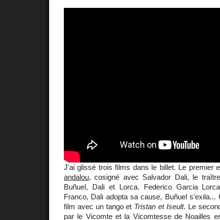
J'ai glissé trois films dans le billet. Le premier 
andalou
, cosigné avec Salvador Dali, le traître
Buñuel, Dali et Lorca. Federico Garcia Lorc
Franco, Dali adopta sa cause, Buñuel s'exila... C
film avec un tango et
Tristan et Iseult
. Le secon
par le Vicomte et la Vicomtesse de Noaille