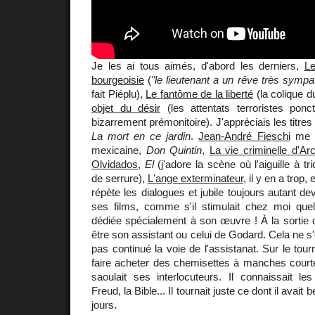
Je les ai tous aimés, d'abord les derniers,
Le
bourgeoisie
(
"le lieutenant a un rêve très sympa
fait Piéplu),
Le fantôme de la liberté
(la colique d
objet du désir
(les attentats terroristes ponc
bizarrement prémonitoire). J'appréciais les titres
La mort en ce jardin
.
Jean-André Fieschi
me fi
mexicaine,
Don Quintin
,
La vie criminelle d'Ar
Olvidados
,
El
(j'adore la scène où l'aiguille à tr
de serrure),
L'ange exterminateur
, il y en a trop,
répète les dialogues et jubile toujours autant de
ses films, comme s'il stimulait chez moi que
dédiée spécialement à son œuvre ! À la sortie de
être son assistant ou celui de Godard. Cela ne s'es
pas continué la voie de l'assistanat. Sur le tour
faire acheter des chemisettes à manches court
saoulait ses interlocuteurs. Il connaissait le
Freud, la Bible... Il tournait juste ce dont il avait
jours.