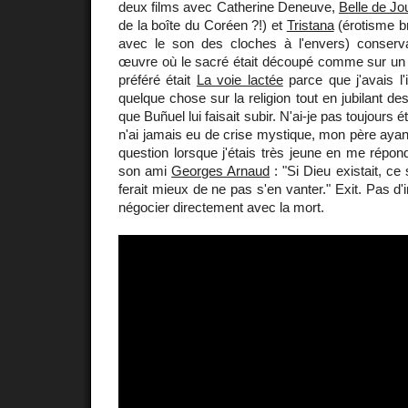
deux films avec Catherine Deneuve,
Belle de Jo
de la boîte du Coréen ?!) et
Tristana
(érotisme br
avec le son des cloches à l'envers) conserv
œuvre où le sacré était découpé comme sur un 
préféré était
La voie lactée
parce que j'avais l
quelque chose sur la religion tout en jubilant d
que Buñuel lui faisait subir. N'ai-je pas toujours é
n'ai jamais eu de crise mystique, mon père ayant
question lorsque j'étais très jeune en me répo
son ami
Georges Arnaud
: "Si Dieu existait, ce 
ferait mieux de ne pas s'en vanter." Exit. Pas d'
négocier directement avec la mort.