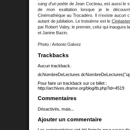
sang d'un poète
de Jean Cocteau, est aussi le 
de mon exaltation lorsque je le découvr
Cinémathèque au Trocadéro. Il n'existe aucun c
autant de jubilation. Le troisième est le
Cinéaste
par Robert Valey, le premier, celui qui inaugura l
et Janine Bazin.
Photo : Antonio Galvez
Trackbacks
Aucun trackback.
dcNombreDeLectures dcNombreDeLectures("upd
Pour faire un trackback sur ce billet :
http://archives.drame.org/blog/tb.php?id=4519
Commentaires
Désactivés, mais...
Ajouter un commentaire
Les commentaires ont été fermés pour cause d