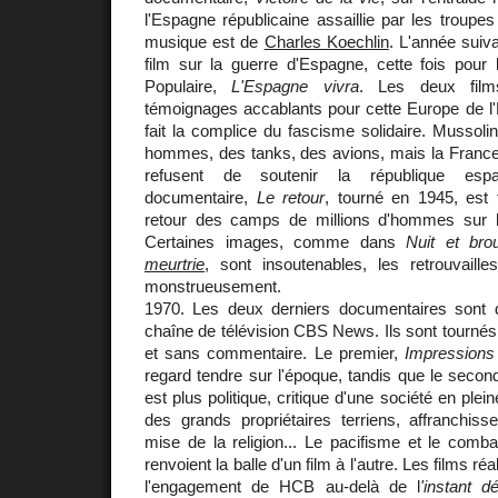
l'Espagne républicaine assaillie par les troupe
musique est de
Charles Koechlin
. L'année suiv
film sur la guerre d'Espagne, cette fois pou
Populaire,
L'Espagne vivra
. Les deux film
témoignages accablants pour cette Europe de l'
fait la complice du fascisme solidaire. Mussolin
hommes, des tanks, des avions, mais la France
refusent de soutenir la république espa
documentaire,
Le retour
, tourné en 1945, est 
retour des camps de millions d'hommes sur l
Certaines images, comme dans
Nuit et brou
meurtrie
, sont insoutenables, les retrouvail
monstrueusement.
1970. Les deux derniers documentaires son
chaîne de télévision CBS News. Ils sont tournés 
et sans commentaire. Le premier,
Impressions 
regard tendre sur l'époque, tandis que le secon
est plus politique, critique d'une société en ple
des grands propriétaires terriens, affranchis
mise de la religion... Le pacifisme et le comb
renvoient la balle d'un film à l'autre. Les films 
l'engagement de HCB au-delà de l
'instant dé