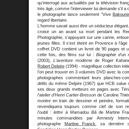
qu'interrogé aux actualités par la télévision franç
très âgé, comme l'interviewer lui demande s'il a 
le photographe lance seulement "Vive
Bakouni
regard libertaire.
L'homme savait aussi être un séducteur élégant.
croisé un an avant sa mort pendant les Ren
Photographie, s'appuyant sur une canne, entour
jeunes filles. Il s'est éteint en Provence à l'â
coffret DVD contient un livret de 90 pages et 
cette fois, des films sur lui :
Biographie d'un 
(2003),
L'aventure moderne
de Roger Kahane
Robert Delpire
(1994) - magnifique collection init
l'on peut trouver en 3 volumes DVD avec la com
photographes commentant leurs planches-con
délits
du même Delpire (1967) que HCB salue 
ses deux grands metteurs en pages avec Tér
l'atelier d'Henri Cartier-Bresson
de Caroline Thién
montre en train de dessiner et peindre, format
revendiquera toujours comme clef de son r
l'oubli : lettre à Mamadou Bâ
de Martine Fran
minutes commandées par Amnesty Intern
photographe
Martine Franck
, sa dernière 