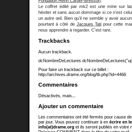
Fondation Henri Cartier-Bresson
.
Le coffret édité par mk2 est une mine sur la
hésiter et sans aucun dommage si ce n'est celu
un autre œil. Bien qu'il ne semble y avoir aucun 
pourtant à côté de
Jacques Tati
pour cette mani
nous apprendre à regarder. C'est rare.
Trackbacks
Aucun trackback.
dcNombreDeLectures dcNombreDeLectures("upd
Pour faire un trackback sur ce billet :
http://archives.drame.org/blog/tb.php?id=4466
Commentaires
Désactivés, mais...
Ajouter un commentaire
Les commentaires ont été fermés pour cause d
par jour. Vous pouvez continuer à en
écrire en l
info(at)drame.org
et ils seront publiés en votr
Précisez COMMENT dans le titre de votre mail.