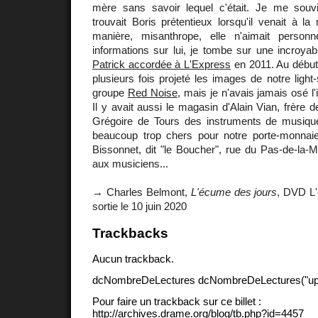
mère sans savoir lequel c'était. Je me souv
trouvait Boris prétentieux lorsqu'il venait à l
manière, misanthrope, elle n'aimait perso
informations sur lui, je tombe sur une incroya
Patrick accordée à L'Express
en 2011. Au début
plusieurs fois projeté les images de notre ligh
groupe
Red Noise
, mais je n'avais jamais osé l'
Il y avait aussi le magasin d'Alain Vian, frère d
Grégoire de Tours des instruments de musique
beaucoup trop chers pour notre porte-monnaie.
Bissonnet, dit "le Boucher", rue du Pas-de-la-Mu
aux musiciens...
→ Charles Belmont,
L'écume des jours
, DVD L'
sortie le 10 juin 2020
Trackbacks
Aucun trackback.
dcNombreDeLectures dcNombreDeLectures("upd
Pour faire un trackback sur ce billet :
http://archives.drame.org/blog/tb.php?id=4457