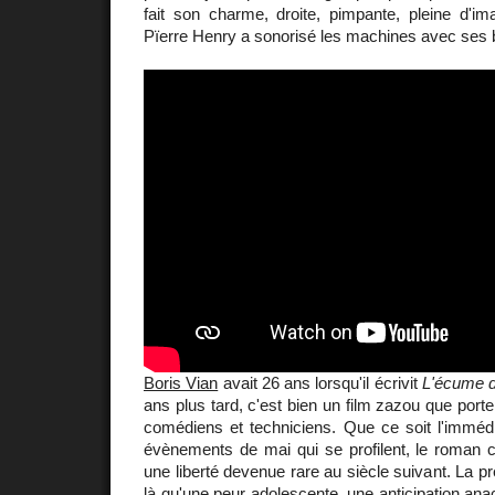
fait son charme, droite, pimpante, pleine d'ima
Pïerre Henry a sonorisé les machines avec ses b
Boris Vian
avait 26 ans lorsqu'il écrivit
L'écume d
ans plus tard, c'est bien un film zazou que port
comédiens et techniciens. Que ce soit l'immédi
évènements de mai qui se profilent, le roman c
une liberté devenue rare au siècle suivant. La p
là qu'une peur adolescente, une anticipation ana