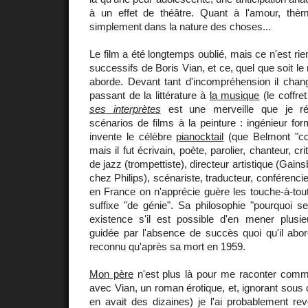
à un effet de théâtre. Quant à l'amour, thèm
simplement dans la nature des choses...
Le film a été longtemps oublié, mais ce n'est ri
successifs de Boris Vian, et ce, quel que soit le
aborde. Devant tant d'incompréhension il chang
passant de la littérature à
la musique
(le coffr
ses interprètes
est une merveille que je ré
scénarios de films à la peinture : ingénieur form
invente le célèbre
pianocktail
(que Belmont "con
mais il fut écrivain, poète, parolier, chanteur, c
de jazz (trompettiste), directeur artistique (Gain
chez Philips), scénariste, traducteur, conférencie
en France on n'apprécie guère les touche-à-tout,
suffixe "de génie". Sa philosophie "pourquoi s
existence s'il est possible d'en mener plusi
guidée par l'absence de succès quoi qu'il abo
reconnu qu'après sa mort en 1959.
Mon père
n'est plus là pour me raconter comme
avec Vian, un roman érotique, et, ignorant sou
en avait des dizaines) je l'ai probablement r