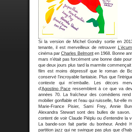
Si la version de Michel Gondry sortie en 201
tenante, il est merveilleux de retrouver
L'écum
cinéma par
Charles Belmont
en 1968. Bonne anné
mars n'était pas forcément une bonne date pour r
que deux jours plus tard la marmite commençait à
film est moins dépressif que le roman de Bo
conservé l'incroyable fantaisie. Plus que l'intrigue
contexte qui m'emballe. Les décors mervei
d'
Agostino Pace
ressemblent à ce que va deve
années 70. La fraîcheur des comédiens rend le
mobilier gonflable et l'eau qui ruisselle, fut-elle 
Marie-France Pisier, Sami Frey, Annie Bur
Alexandra Stewart sont des bulles de savon.
content de voir Claude Piéplu ou d'entendre la v
La bande-son fait partie du bonheur. André
partition jazz qui ne swingue pas plus que d'hab