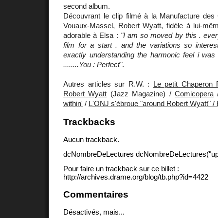
second album.
Découvrant le clip filmé à la Manufacture des 
Vouaux-Massel, Robert Wyatt, fidèle à lui-mêm
adorable à Elsa :
"I am so moved by this . every
film for a start . and the variations so interest
exactly understanding the harmonic feel i was 
........You : Perfect"
.
Autres articles sur R.W. :
Le petit Chaperon 
Robert Wyatt
(Jazz Magazine) /
Comicopera
within'
/
L'ONJ s'ébroue "around Robert Wyatt" / 
Trackbacks
Aucun trackback.
dcNombreDeLectures dcNombreDeLectures("upd
Pour faire un trackback sur ce billet :
http://archives.drame.org/blog/tb.php?id=4422
Commentaires
Désactivés, mais...