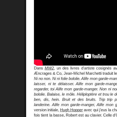
Dans
MW2
, un des livres d'artiste cosignés a
Æncrages & Co, Jean-Michel Marchetti traduit le
Ni no non. Ni ni folie bololie. Alife mon garde-ma
laisser, ni te délaisser. Alife mon garde-mang
regarder, toi Alife mon garde-manger. Non ni non
bololie. Balaise, le môle. Héliploptère et trou le 
ben, dis, hein. Bruit et des bruits. Trip trip 
landerine. Alife mon garde-manger, Alife mon 
version initiale,
Hugh Hopper
avec qui j'eus la c
fois tient la basse, Robert est au clavier. Celle d