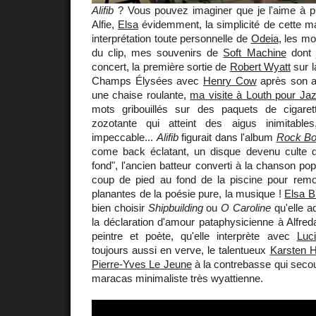
Alifib
? Vous pouvez imaginer que je l'aime à plu
Alfie,
Elsa
évidemment, la simplicité de cette ma
interprétation toute personnelle de
Odeia
, les mo
du clip, mes souvenirs de
Soft Machine
dont 
concert, la première sortie de
Robert Wyatt
sur l
Champs Élysées avec
Henry Cow
après son ac
une chaise roulante,
ma visite à Louth pour Ja
mots gribouillés sur des paquets de cigaret
zozotante qui atteint des aigus inimitable
impeccable...
Alifib
figurait dans l'album
Rock Bo
come back éclatant, un disque devenu culte d
fond", l'ancien batteur converti à la chanson po
coup de pied au fond de la piscine pour rem
planantes de la poésie pure, la musique !
Elsa B
bien choisir
Shipbuilding
ou
O Caroline
qu'elle ad
la déclaration d'amour pataphysicienne à Alfr
peintre et poète, qu'elle interprète avec
Luc
toujours aussi en verve, le talentueux
Karsten H
Pierre-Yves Le Jeune
à la contrebasse qui sec
maracas minimaliste très wyattienne.