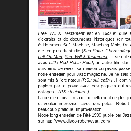
Free Will & Testament
est en 16/9 et dure 
d'extraits et de documents historiques (en to
évidemment Soft Machine, Matching Mole,
I'm 
etc. en plus du studio (
Sea Song
,
Gharbzadegi
Left On Man
,
Free Will & Testament
). Il semble
avec
Little Red Robin Hood
, un autre film don
suis ému de revoir sa maison où j'avais passé 
notre entretien pour Jazz magazine. Je ne sais p
sont mis à l'ordinateur
(P.S.: oui, enfin !)
. Il cont
papiers par la poste avec des paquets qui re
collages...
(P.S.: toujours !)
La dernière fois, il m'a dit actuellement ne plus j
et vouloir improviser avec ses potes. Robert 
beaucoup pratiqué l'improvisation.
Notre long entretien de l'été 1999 publié par J
sur http://www.disco-robertwyatt.com/