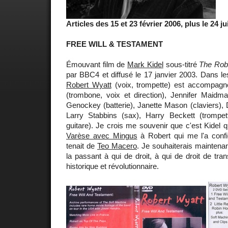
Articles des 15 et 23 février 2006, plus le 24 ju
FREE WILL & TESTAMENT
Émouvant film de
Mark Kidel
sous-titré
The Robe
par BBC4 et diffusé le 17 janvier 2003. Dans l
Robert Wyatt
(voix, trompette) est accompagn
(trombone, voix et direction), Jennifer Maidma
Genockey (batterie), Janette Mason (claviers), D
Larry Stabbins (sax), Harry Beckett (trompett
guitare). Je crois me souvenir que c'est Kidel 
Varèse avec Mingus
à Robert qui me l'a confi
tenait de
Teo Macero
. Je souhaiterais maintena
la passant à qui de droit, à qui de droit de tr
historique et révolutionnaire.