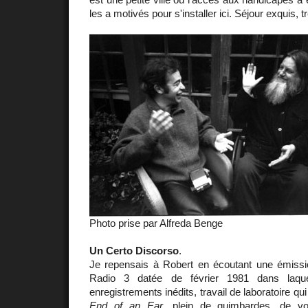
les a motivés pour s'installer ici. Séjour exquis, tr
Photo prise par Alfreda Benge
Un Certo Discorso
.
Je repensais à Robert en écoutant une émission
Radio 3 datée de février 1981 dans laqu
enregistrements inédits, travail de laboratoire qu
End of an Ear
, plein de guimbardes, de voi