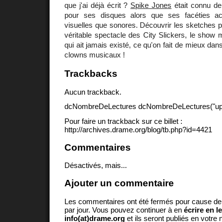
que j'ai déjà écrit ?
Spike Jones
était connu de 
pour ses disques alors que ses facéties ac
visuelles que sonores. Découvrir les sketches pou
véritable spectacle des City Slickers, le show m
qui ait jamais existé, ce qu'on fait de mieux dans
clowns musicaux !
Trackbacks
Aucun trackback.
dcNombreDeLectures dcNombreDeLectures("upd
Pour faire un trackback sur ce billet :
http://archives.drame.org/blog/tb.php?id=4421
Commentaires
Désactivés, mais...
Ajouter un commentaire
Les commentaires ont été fermés pour cause d
par jour. Vous pouvez continuer à en
écrire en l
info(at)drame.org
et ils seront publiés en votr