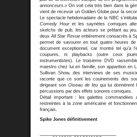
annonceurs.»
On voit cela très bien dans la gén
vient de recevoir un Golden Globe pour la seco
Le spectacle hebdomadaire de la NBC s'intitula
Comedy Hour
et les saynètes comiques alte
sketchs de pub, les acteurs se prêtant au jeu
deux
All Star Revue
entièrement consacrés à Sp
permet de savourer en tout quatre heures de
document exceptionnel, car montré tel qu'à l
coupures, ni playbacks (outre ceux joué
instrumentistes). Le troisième DVD rassembl
maestro chez lui en famille, son apparition en
Sullivan Show, des interviews de ses musici
raconte que ce sont les couinements des soul
dirigeant son
Oiseau de feu
qui lui donnèrent 
percussions par des effets sonores comiques.
Détail important : les galettes commandée
restreintes à la zone américaine et fonctionnen
français.
Spike Jones définitivement