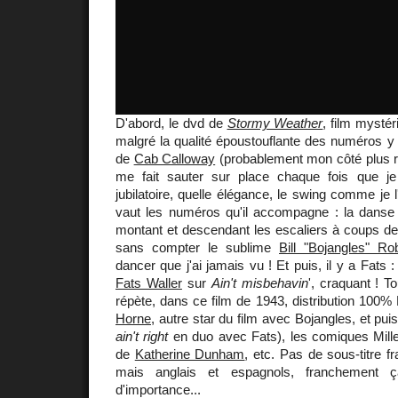
D'abord, le dvd de
Stormy Weather
, film mysté
malgré la qualité époustouflante des numéros y f
de
Cab Calloway
(probablement mon côté plus roc
me fait sauter sur place chaque fois que je 
jubilatoire, quelle élégance, le swing comme je 
vaut les numéros qu'il accompagne : la dans
montant et descendant les escaliers à coups de
sans compter le sublime
Bill "Bojangles" Ro
dancer que j'ai jamais vu ! Et puis, il y a Fats :
Fats Waller
sur
Ain't misbehavin
', craquant ! To
répète, dans ce film de 1943, distribution 100%
Horne
, autre star du film avec Bojangles, et pui
ain't right
en duo avec Fats), les comiques Miller
de
Katherine Dunham
, etc. Pas de sous-titre f
mais anglais et espagnols, franchement 
d'importance...