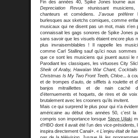
Fin des années 40, Spike Jones tourne au
Depreciation Revue
réunissant musiciens, a
chanteurs et comédiens. J'avoue préférer 
burlesques aux sketchs comiques, comme enfant 
musicaux qui ne disent pas un mot, mais n'en
connaissait les gags sonores de Spike Jones pa
sans savoir que les visuels étaient encore plus 
plus invraisemblables ! Il rappelle les mus
comme Carl Stalling sauf qu'ici nous sommes en
que ce sont les musiciens qui jouent aussi le r
Parodiant les classiques, les virtuoses City Sli
Sheik of Araby, Hawaïan War Chant, Cocktails f
Christmas Is My Two Front Teeth, Chloe
... à c
et de trompes d'auto, de sifflets à roulette et 
banjos mitraillettes et de nain caché d
d'éternuements et hoquets, de rires et de voi
brutalement avec les crooners qu'ils invitent.
Mais ce qui surprend le plus pour qui n'a évide
américaine au début des années 50, c'est la 
compris son importance lorsque
Steve Ujlaki
me
d'HBO dont il avait été l'un des vice-présidents,
inspira directement Canal+.
« L'enjeu était de fai
pas de la télévision. Jusque là, les programmes 