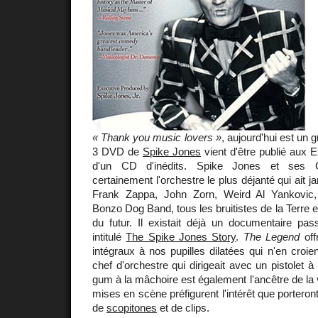
« Thank you music lovers »
, aujourd'hui est un g
3 DVD de
Spike Jones
vient d'être publié aux
d'un CD d'inédits. Spike Jones et ses C
certainement l'orchestre le plus déjanté qui ait j
Frank Zappa, John Zorn, Weird Al Yankovic
Bonzo Dog Band, tous les bruitistes de la Terre 
du futur. Il existait déjà un documentaire pas
intitulé
The Spike Jones Story
.
The Legend
off
intégraux à nos pupilles dilatées qui n'en croien
chef d'orchestre qui dirigeait avec un pistolet 
gum à la mâchoire est également l'ancêtre de la 
mises en scène préfigurent l'intérêt que porteron
de
scopitones
et de clips.