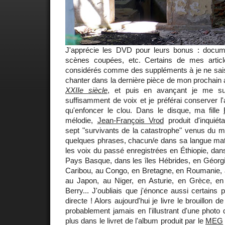
J'apprécie les DVD pour leurs bonus : docum
scènes coupées, etc. Certains de mes articl
considérés comme des suppléments à je ne sais 
chanter dans la dernière pièce de mon prochain
XXIIe siècle
, et puis en avançant je me suis
suffisamment de voix et je préférai conserver l'
qu'enfoncer le clou. Dans le disque, ma fille
mélodie,
Jean-François Vrod
produit d'inquiét
sept "survivants de la catastrophe" venus du m
quelques phrases, chacun/e dans sa langue matern
les voix du passé enregistrées en Éthiopie, dan
Pays Basque, dans les îles Hébrides, en Géorg
Caribou, au Congo, en Bretagne, en Roumanie, 
au Japon, au Niger, en Asturie, en Grèce, en 
Berry... J'oubliais que j'énonce aussi certains 
directe ! Alors aujourd'hui je livre le brouillon 
probablement jamais en l'illustrant d'une photo 
plus dans le livret de l'album produit par le
MEG