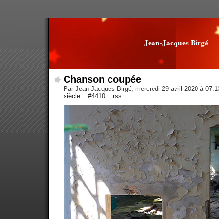
Jean-Jacques Birgé
Chanson coupée
Par Jean-Jacques Birgé, mercredi 29 avril 2020 à 07:
siècle
::
#4410
::
rss