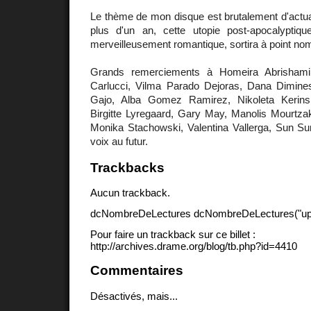
Le thème de mon disque est brutalement d'actua
plus d'un an, cette utopie post-apocalyptique
merveilleusement romantique, sortira à point no
Grands remerciements à Homeira Abrishami,
Carlucci, Vilma Parado Dejoras, Dana Dimines
Gajo, Alba Gomez Ramirez, Nikoleta Kerinsk
Birgitte Lyregaard, Gary May, Manolis Mourtza
Monika Stachowski, Valentina Vallerga, Sun Sun
voix au futur.
Trackbacks
Aucun trackback.
dcNombreDeLectures dcNombreDeLectures("upd
Pour faire un trackback sur ce billet :
http://archives.drame.org/blog/tb.php?id=4410
Commentaires
Désactivés, mais...