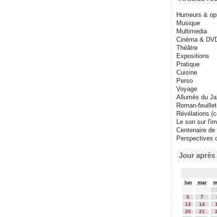
Humeurs & op
Musique
Multimedia
Cinéma & DV
Théâtre
Expositions
Pratique
Cuisine
Perso
Voyage
Allumés du J
Roman-feuille
Révélations (co
Le son sur l'i
Centenaire de
Perspectives 
Jour après 
lun
mar
m
6
7
13
14
20
21