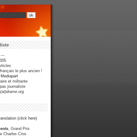
iste
---
005
ticles
rançais le plus ancien !
r Mediapart
ire et militante
pas journaliste
e(at)drame.org
anslation (click here)
ents
, Grand Prix
e Charles Cros