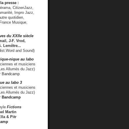
la presse :
lérama, CitizenJazz,
umanité, Impro Jazz,
utre quotidien,
 France Musique,
ves du XXIIe siècle
ail, J-F. Vrod,
S. Lemêtre
...
ist.Word and Sound)
ique-nique au labo
iennes et musiciens
es Allumés du Jazz)
r
Bandcamp
ue au labo 3
ciennes et musiciens
Les Allumés du Jazz)
r
Bandcamp
nyle
Fictions
el Martin
lla & Pitr
camp