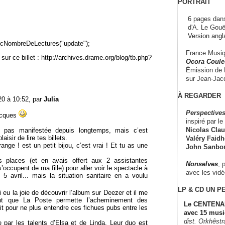
PORTRAIT
6 pages dans
d'A. Le Gouë
Version angl
cNombreDeLectures("update");
France Musiqu
sur ce billet : http://archives.drame.org/blog/tb.php?
Ocora Couleu
Émission de F
sur Jean-Jacq
À REGARDER
20 à 10:52, par
Julia
Perspectives
acques
inspiré par le 
Nicolas Claus
pas manifestée depuis longtemps, mais c’est
laisir de lire tes billets.
Valéry Faidhe
nge ! est un petit bijou, c’est vrai ! Et tu as une
John Sanbo
s places (et en avais offert aux 2 assistantes
Nonselves
, 
’occupent de ma fille) pour aller voir le spectacle à
avec les vid
5 avril... mais la situation sanitaire en a voulu
LP & CD
UN P
i eu la joie de découvrir l’album sur Deezer et il me
nt que La Poste permette l’acheminement des
Le CENTENAI
it pour ne plus entendre ces fichues pubs entre les
avec 15 musi
dist. Orkhêst
 par les talents d’Elsa et de Linda. Leur duo est