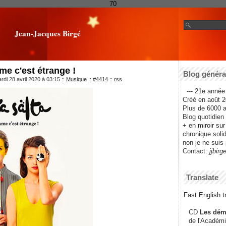
70
Jean-Jacques Birgé
me c'est étrange !
Blog général
rdi 28 avril 2020 à 03:15
::
Musique
::
#4414
::
rss
--- 21e année 
Créé en août 2
Plus de 6000 ar
Blog quotidien f
+ en miroir su
chronique solida
non je ne suis 
Contact:
jjbirg
Translate
Fast English tr
CD
Les dém
de l'Académi