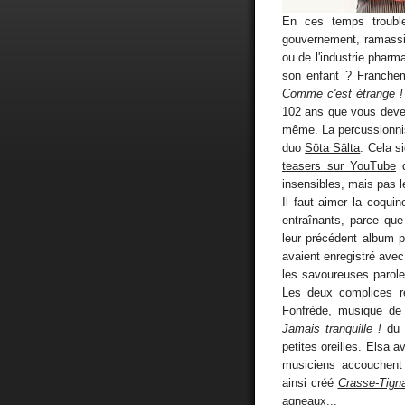
En ces temps trouble
gouvernement, ramassi
ou de l'industrie phar
son enfant ? Franchem
Comme c'est étrange !
102 ans que vous devez 
même. La percussionni
duo
Söta Sälta
. Cela s
teasers sur YouTube
q
insensibles, mais pas l
Il faut aimer la coquin
entraînants, parce qu
leur précédent album 
avaient enregistré avec
les savoureuses parol
Les deux complices r
Fonfrède
, musique d
Jamais tranquille !
du 
petites oreilles. Elsa 
musiciens accouchent 
ainsi créé
Crasse-Tign
agneaux...