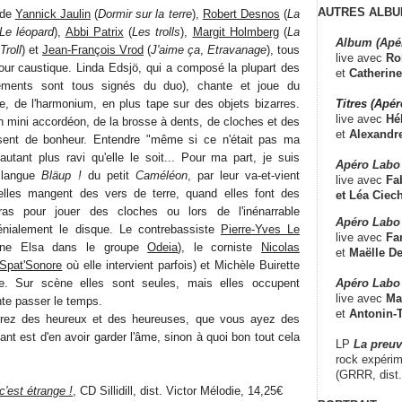
AUTRES ALBU
 de
Yannick Jaulin
(
Dormir sur la terre
),
Robert Desnos
(
La
 Le léopard
),
Abbi Patrix
(
Les trolls
),
Margit Holmberg
(
La
Album (Apé
roll
) et
Jean-François Vrod
(
J'aime ça
,
Etravanage
), tous
live avec
Ro
ur caustique. Linda Edsjö, qui a composé la plupart des
et
Catherine
ements sont tous signés du duo), chante et joue du
Titres (Apé
, de l'harmonium, en plus tape sur des objets bizarres.
live avec
Hé
n mini accordéon, de la brosse à dents, de cloches et des
et
Alexandr
sent de bonheur. Entendre "même si ce n'était pas ma
d'autant plus ravi qu'elle le soit... Pour ma part, je suis
Apéro Labo
a langue
Bläup !
du petit
Caméléon
, par leur va-et-vient
live avec
Fab
u'elles mangent des vers de terre, quand elles font des
et
Léa Ciech
as pour jouer des cloches ou lors de l'inénarrable
Apéro Labo 
énialement le disque. Le contrebassiste
Pierre-Yves Le
live avec
Fa
ne Elsa dans le groupe
Odeia
), le corniste
Nicolas
et
Maëlle D
Spat'Sonore
où elle intervient parfois) et Michèle Buirette
Apéro Labo
te. Sur scène elles sont seules, mais elles occupent
live avec
Ma
nte passer le temps.
et
Antonin-T
erez des heureux et des heureuses, que vous ayez des
ant est d'en avoir garder l'âme, sinon à quoi bon tout cela
LP
La preu
rock expérim
(GRRR, dist
est étrange !
, CD Sillidill, dist. Victor Mélodie, 14,25€