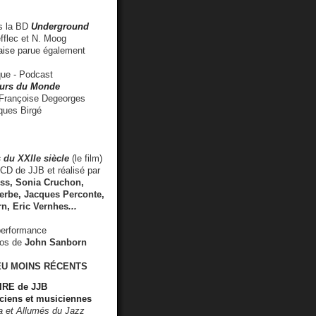
 la BD
Underground
fflec et N. Moog
aise
parue également
e - Podcast
rs du Monde
rançoise Degeorges
ues Birgé
 du XXIIe siècle
(le film)
CD de JJB et réalisé par
s, Sonia Cruchon,
rbe, Jacques Perconte,
rn
,
Eric Vernhes
...
performance
éos de
John Sanborn
EU MOINS RÉCENTS
RE de JJB
ciens et musiciennes
ra et Allumés du Jazz