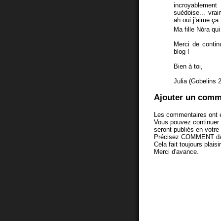
incroyablement
suédoise... vraim
ah oui j’aime ça 
Ma fille Nóra qu
Merci de contin
blog !
Bien à toi,
Julia (Gobelins 
Ajouter un comm
Les commentaires ont é
Vous pouvez continuer
seront publiés en votr
Précisez COMMENT dans 
Cela fait toujours plaisi
Merci d'avance.