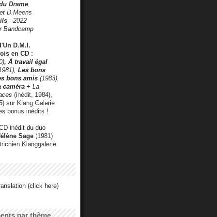
 du Drame
 et D.Meens
ils
- 2022
r Bandcamp
d'Un D.M.I.
fois en CD :
0)
,
À travail égal
1981),
Les bons
les bons amis
(1983),
a caméra
+ La
faces
(inédit, 1984),
) sur Klang Galerie
es bonus inédits !
CD inédit du duo
Hélène Sage
(1981)
utrichien Klanggalerie
anslation (click here)
cents par thème