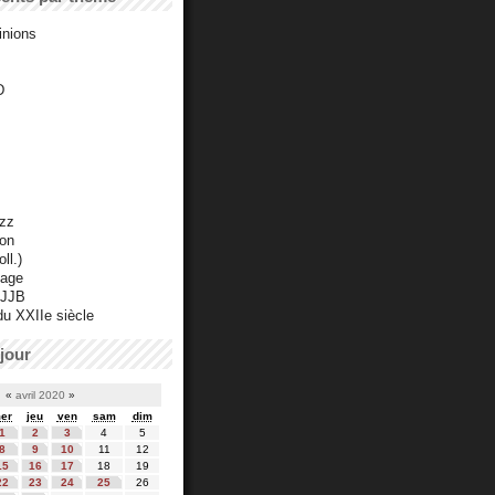
inions
D
azz
ton
ll.)
mage
 JJB
du XXIIe siècle
jour
«
avril 2020
»
er
jeu
ven
sam
dim
1
2
3
4
5
8
9
10
11
12
15
16
17
18
19
22
23
24
25
26