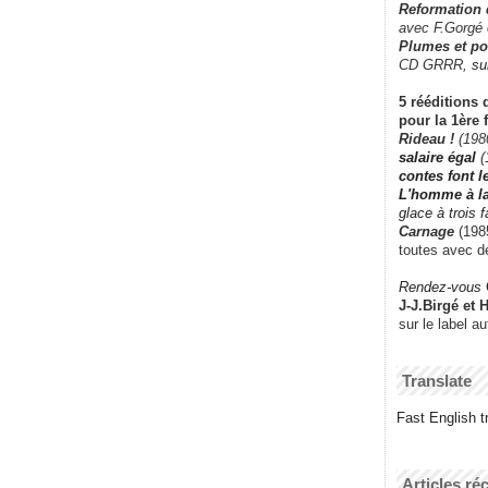
Reformation
avec F.Gorgé
Plumes et po
CD GRRR,
su
5 rééditions 
pour la 1ère 
Rideau !
(198
salaire égal
(
contes font 
L'homme à l
glace à trois 
Carnage
(1985
toutes avec d
Rendez-vous
J-J.Birgé et 
sur le label a
Translate
Fast English tr
Articles ré