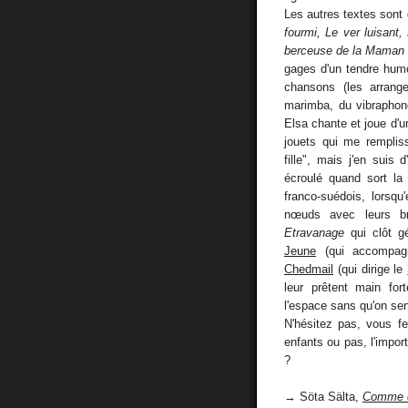
Les autres textes sont
fourmi, Le ver luisant,
berceuse de la Maman T
gages d'un tendre humo
chansons (les arrang
marimba, du vibraphone
Elsa chante et joue d'u
jouets qui me remplis
fille", mais j'en suis 
écroulé quand sort l
franco-suédois, lorsq
nœuds avec leurs br
Etravanage
qui clôt g
Jeune
(qui accompag
Chedmail
(qui dirige le
leur prêtent main for
l'espace sans qu'on se
N'hésitez pas, vous f
enfants ou pas, l'import
?
→ Söta Sälta,
Comme c'