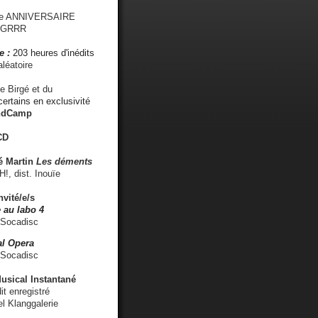
me ANNIVERSAIRE
s GRRR
e :
203 heures d'inédits
léatoire
e Birgé et du
ertains en exclusivité
ndCamp
CD
é
Martin
Les déments
 dist. Inouïe
nvité/e/s
 au labo 4
 Socadisc
l Opera
 Socadisc
sical Instantané
dit enregistré
el Klanggalerie