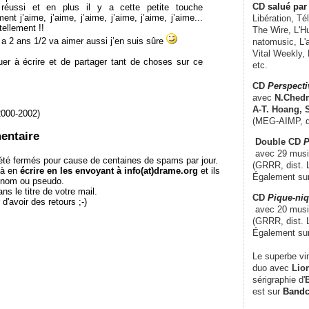
CD
salué par 
 réussi et en plus il y a cette petite touche
ent j’aime, j’aime, j’aime, j’aime, j’aime, j’aime...
Libération, Té
tellement !!
The Wire, L'H
i a 2 ans 1/2 va aimer aussi j’en suis sûre
natomusic, L'a
Vital Weekly,
uer à écrire et de partager tant de choses sur ce
etc.
CD
Perspecti
avec
N.Chedm
A-T. Hoang, 
2000-2002)
(MEG-AIMP, d
entaire
Double CD
P
avec 29 music
té fermés pour cause de centaines de spams par jour.
(GRRR, dist. L
 à en
écrire en les envoyant à info(at)drame.org
et ils
Également su
e nom ou pseudo.
le titre de votre mail.
CD
Pique-niq
r d'avoir des retours ;-)
avec 20 musi
(GRRR, dist. 
Également su
Le superbe vi
duo avec
Lion
sérigraphie d'
E
est sur
Band