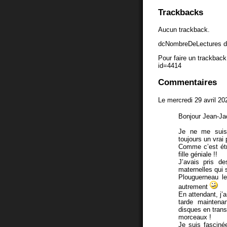
Trackbacks
Aucun trackback.
dcNombreDeLectures d
Pour faire un trackback 
id=4414
Commentaires
Le mercredi 29 avril 20
Bonjour Jean-J
Je ne me suis 
toujours un vrai p
Comme c’est étra
fille géniale !!
J’avais pris de
maternelles qui s
Plouguerneau le 
autrement
En attendant, j’a
tarde maintena
disques en trans
morceaux !
Je suis fascinée