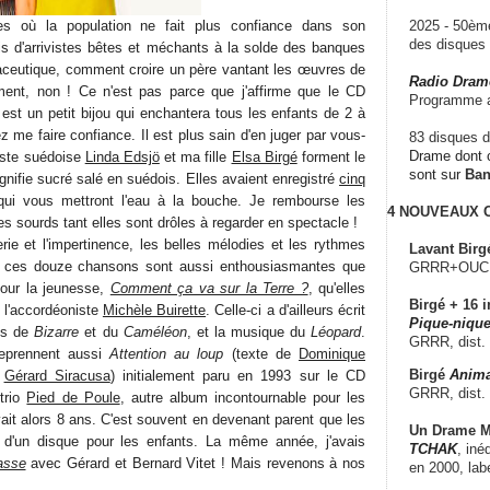
s où la population ne fait plus confiance dans son
2025 - 50è
des disque
s d'arrivistes bêtes et méchants à la solde des banques
maceutique, comment croire un père vantant les œuvres de
Radio Dram
ent, non ! Ce n'est pas parce que j'affirme que le CD
Programme a
est un petit bijou qui enchantera tous les enfants de 2 à
me faire confiance. Il est plus sain d'en juger par vous-
83 disques d
Drame dont c
ste suédoise
Linda Edsjö
et ma fille
Elsa Birgé
forment le
sont sur
Ba
ignifie sucré salé en suédois. Elles avaient enregistré
cinq
ui vous mettront l'eau à la bouche. Je rembourse les
4 NOUVEAUX
es sourds tant elles sont drôles à regarder en spectacle !
erie et l'impertinence, les belles mélodies et les rythmes
Lavant Birg
e ces douze chansons sont aussi enthousiasmantes que
GRRR+OUCH!,
pour la jeunesse,
Comment ça va sur la Terre ?
, qu'elles
Birgé + 16 i
 l'accordéoniste
Michèle Buirette
. Celle-ci a d'ailleurs écrit
Pique-nique
es de
Bizarre
et du
Caméléon
, et la musique du
Léopard
.
GRRR, dist.
eprennent aussi
Attention au loup
(texte de
Dominique
Birgé
Anima
e
Gérard Siracusa
) initialement paru en 1993 sur le CD
GRRR, dist.
trio
Pied de Poule
, autre album incontournable pour les
avait alors 8 ans. C'est souvent en devenant parent que les
Un Drame Mu
d'un disque pour les enfants. La même année, j'avais
TCHAK
, iné
asse
avec Gérard et Bernard Vitet ! Mais revenons à nos
en 2000, lab