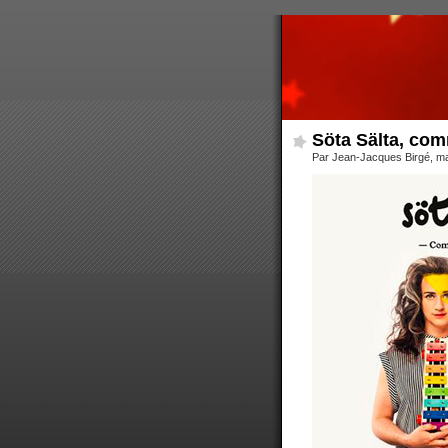
Söta Sälta, com
Par Jean-Jacques Birgé, ma