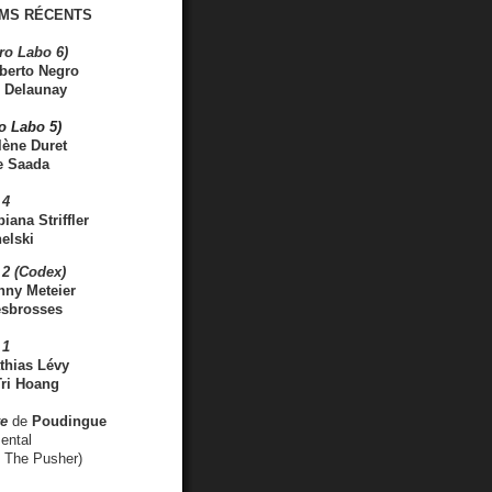
MS RÉCENTS
ro Labo 6)
berto Negro
 Delaunay
ro Labo 5)
lène Duret
e Saada
 4
iana Striffler
elski
2 (Codex)
nny Meteier
esbrosses
 1
thias Lévy
ri Hoang
ve
de
Poudingue
ental
. The Pusher)