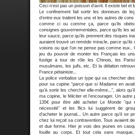
Ceci n'est pas un poisson d'avril. Il existe bel et b
Le confinement fait sortir les donneurs de l
d'entre eux traitent les uns et les autres de cons
comme ci ou comme ça, parce qu'ils obéis
consignes gouvernementales, parce qu'ils les ad
leur sauce, parce qu'ils prennent des risques ina
auraient trouvé un remède miracle, parce qu'ils 
voisins ou que l'on ne pense pas comme eux.. C
jeu du pouvoir de monter les Français les uns
fustige à tour de rôle les Chinois, les Paris
musulmans, les juifs, etc. Et la délation retrou
France pétainiste...
La police verbalise un type qui va chercher des
pour sa copine "parce que si Madame en avait 
qu’à sortir les chercher elle-même...", alors qu'i
ma copine, le féliciter et l'encourager. Un autr
135€ pour être allé acheter Le Monde "qui 
nécessité" et les flics lui suggèrent de gr
d'acheter le journal... Un autre parce qu'il se
chez lui reçoit sa contravention. Tous avaient d
et due forme. Hier je vois des jeunes en casque
fouille au corps. Et tout cela sans masque