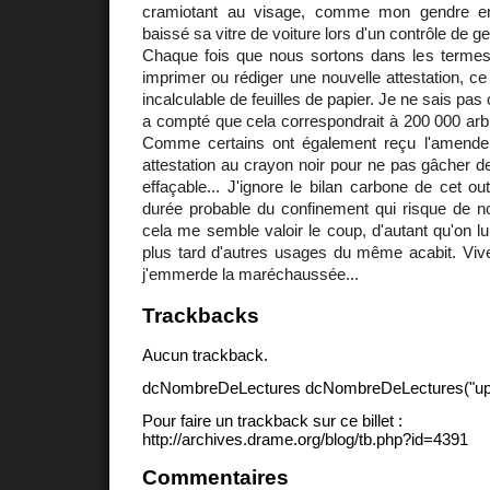
cramiotant au visage, comme mon gendre en
baissé sa vitre de voiture lors d'un contrôle de g
Chaque fois que nous sortons dans les termes
imprimer ou rédiger une nouvelle attestation, ce
incalculable de feuilles de papier. Je ne sais p
a compté que cela correspondrait à 200 000 arbr
Comme certains ont également reçu l'amende 
attestation au crayon noir pour ne pas gâcher de p
effaçable... J'ignore le bilan carbone de cet ou
durée probable du confinement qui risque de no
cela me semble valoir le coup, d'autant qu'on lu
plus tard d'autres usages du même acabit. Vive 
j'emmerde la maréchaussée...
Trackbacks
Aucun trackback.
dcNombreDeLectures dcNombreDeLectures("upd
Pour faire un trackback sur ce billet :
http://archives.drame.org/blog/tb.php?id=4391
Commentaires