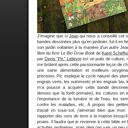
J'imagine que si
Jean
qui nous a conseillé cet o
bandes dessinées plus qu'en jardinier, fut-il en he
son jardin voltairien à la manière d'un autre Je
libre du livre
Le Bio Grow Book
de
Karel Schefho
par
Denis "Pic" Lelièvre
est un puits de culture, 
me brûlent après cette passionnante leçon de ch
une saine alimentation et meilleure oxygén
précision, Pic explique le cycle naturel des plant
engrais verts, les nutriments et les engrais bio, 
m'a poussé à acquérir cette bande dessiné
denses que la forêt primaire), les cultures en ex
l'importance de la lumière et de l'eau, les semi
contre les maladies, etc. À propos des petites
travail en sous-sol, j'aimerais bien que mon
rapporter des vers de terre à la maison lorsqu'i
proies. Il faudra que je revienne à cette bible en
activités jardinières, mais déjà j'en sais un pe