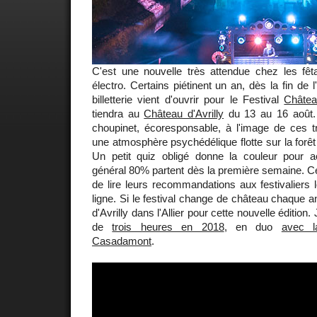
C'est une nouvelle très attendue chez les fê
électro. Certains piétinent un an, dès la fin de l
billetterie vient d'ouvrir pour le Festival
Châte
tiendra au
Château d'Avrilly
du 13 au 16 août. L
choupinet, écoresponsable, à l'image de ces tr
une atmosphère psychédélique flotte sur la forêt
Un petit quiz obligé donne la couleur pour a
général 80% partent dès la première semaine. Ce
de lire leurs recommandations aux festivaliers l
ligne. Si le festival change de château chaque ann
d'Avrilly dans l'Allier pour cette nouvelle édition.
de
trois heures en 2018
, en duo
avec l
Casadamont
.