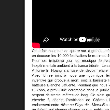
Cette fois nous serons quatre sur la grande scèn
en douceur les 10 000 festivaliers le matin du 
Pour ce troisième jour de musique festiv
l'expérimentale ambient à la transe tribale ! Le s
Antonin-Tri Hoang
s'amuse de devoir refaire
Avec lui se joint à nous une rythmique fémi
inventive qui groove à mort, soit la bassiste
batteuse Blanche Lafuente. Pendant que nous jo
El Zobo, a prévu une cérémonie dans le public
serpent de trente mètres de long. Ce n'est qu
cherche à décrire l'ambiance de Château P
croisement entre
Alice au Pays des Merveilles
un thème qui change chaque jour, le public se 