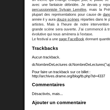
avec une fantaisie débridée. Je devais y rej
percussionniste Sylvain Lemêtre
, mais la Préf
plupart des représentations pour cause de
dan
année il y aura
douze scènes
réparties dans le p
artistes. Mais à l'heure de notre intervention
grande scène sera ouverte. J'ai commencé à tra
évolutive qui nous amènera à l'extase.
Le festival a une
page FaceBook
donnant quantit
Trackbacks
Aucun trackback.
dcNombreDeLectures dcNombreDeLectures("upd
Pour faire un trackback sur ce billet :
http://archives.drame.org/blog/tb.php?id=4337
Commentaires
Désactivés, mais...
Ajouter un commentaire