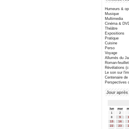
Humeurs & op
Musique
Multimedia
Cinéma & DV
Théâtre
Expositions
Pratique
Cuisine
Perso
Voyage
Allumés du J
Roman-feuille
Révélations (co
Le son sur l'i
Centenaire de
Perspectives 
Jour après 
lun
mar
m
1
2
8
9
15
16
22
23