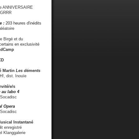
me ANNIVERSAIRE
s GRRR
e :
203 heures d'inédits
léatoire
e Birgé et du
ertains en exclusivité
ndCamp
CD
é
Martin
Les déments
 dist. Inouïe
nvité/e/s
 au labo 4
 Socadisc
l Opera
 Socadisc
sical Instantané
dit enregistré
el Klanggalerie