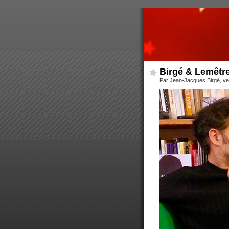
Birgé & Lemêtr
Par Jean-Jacques Birgé, ven