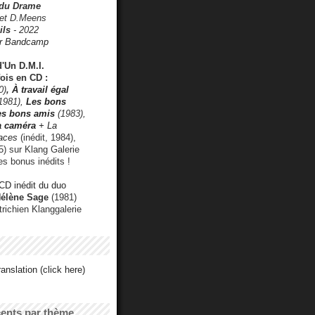
 du Drame
 et D.Meens
ils
- 2022
r Bandcamp
d'Un D.M.I.
fois en CD :
0)
,
À travail égal
1981),
Les bons
les bons amis
(1983),
a caméra
+ La
faces
(inédit, 1984),
) sur Klang Galerie
es bonus inédits !
CD inédit du duo
Hélène Sage
(1981)
utrichien Klanggalerie
anslation (click here)
cents par thème