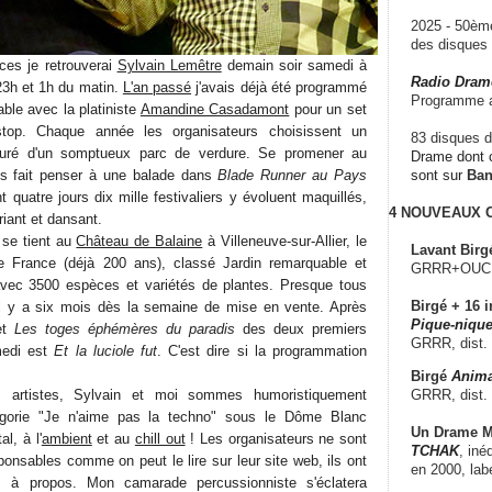
2025 - 50è
des disque
ces je retrouverai
Sylvain Lemêtre
demain soir samedi à
Radio Dram
23h et 1h du matin.
L'an passé
j'avais déjà été programmé
Programme a
able avec la platiniste
Amandine Casadamont
pour un set
stop. Chaque année les organisateurs choisissent un
83 disques d
uré d'un somptueux parc de verdure. Se promener au
Drame dont c
s fait penser à une balade dans
Blade Runner au Pays
sont sur
Ba
t quatre jours dix mille festivaliers y évoluent maquillés,
4 NOUVEAUX
iant et dansant.
l se tient au
Château de Balaine
à Villeneuve-sur-Allier, le
Lavant Birg
de France (déjà 200 ans), classé Jardin remarquable et
GRRR+OUCH!,
vec 3500 espèces et variétés de plantes. Presque tous
Birgé + 16 i
s il y a six mois dès la semaine de mise en vente. Après
Pique-nique
et
Les toges éphémères du paradis
des deux premiers
GRRR, dist.
medi est
Et la luciole fut
. C'est dire si la programmation
Birgé
Anima
GRRR, dist.
s artistes, Sylvain et moi sommes humoristiquement
égorie "Je n'aime pas la techno" sous le Dôme Blanc
Un Drame Mu
l, à l'
ambient
et au
chill out
! Les organisateurs ne sont
TCHAK
, iné
onsables comme on peut le lire sur leur site web, ils ont
en 2000, lab
 à propos. Mon camarade percussionniste s'éclatera