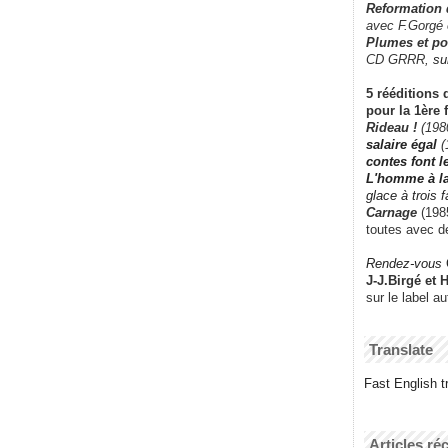
Reformation
avec F.Gorgé
Plumes et po
CD GRRR,
su
5 rééditions 
pour la 1ère 
Rideau !
(198
salaire égal
(
contes font 
L'homme à l
glace à trois 
Carnage
(1985
toutes avec d
Rendez-vous
J-J.Birgé et 
sur le label a
Translate
Fast English tr
Articles ré