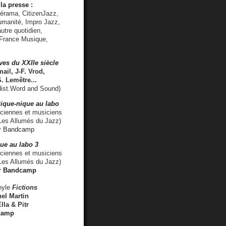
la presse :
lérama, CitizenJazz,
umanité, Impro Jazz,
utre quotidien,
 France Musique,
ves du XXIIe siècle
ail, J-F. Vrod,
S. Lemêtre
...
ist.Word and Sound)
ique-nique au labo
iennes et musiciens
es Allumés du Jazz)
r
Bandcamp
ue au labo 3
ciennes et musiciens
Les Allumés du Jazz)
r
Bandcamp
nyle
Fictions
el Martin
lla & Pitr
camp