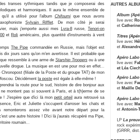
 des transes rythmiques tandis que je composerai des
AUTRES ALBU
élodiques et harmoniques. Il aura le même ensemble de
Album (Apé
 qu'il a utilisé pour l'album
Chifoumi
que nous avons
live avec
Ro
saxophoniste
Sylvain Rifflet
. De mon côté je serai
et
Catherine
avier, mais j'emporte aussi mes
Lyra-8
russe,
Tenori-on
000
et
Roli
américains, plus quantité d'instruments à vent
Titres (Apé
live avec
Hé
et
Alexandr
 temps
The Pipe
commandée en Russie, mais l'objet est
 dix jours sans qu'on m'en avertisse. Il est probable que
Apéro Labo
nique ressemble à une arme de
Starship Troopers
ou à une
live avec
Fab
uvelle drogue. La musique en est une pour moi en effet...
et
Léa Ciech
é Chronopost (filiale de la Poste et du groupe TAT) de mon
Apéro Labo 
 à Moscou. Décidément
la poste
est égale à elle-même !
live avec
Fa
rendrai la route pour le sud, histoire de dire bonjour aux
et
Maëlle D
 ne montent pas si souvent à Paris, et à t(h)erme de se
e ! J'espère que d'ici là mon
petit orteil
aura retrouvé sa
Apéro Labo
sence, Eric et Juliette s'occupent d'arroser les chats et
live avec
Ma
et
Antonin-T
us remonterons assez vite avant notre départ pour la
'est une autre histoire ! D'ici là j'aurais récupéré ma Pipe,
LP
La preu
ritoire roumain...
rock expérim
(GRRR, dist