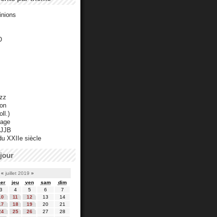
inions
D
azz
ton
ll.)
mage
 JJB
du XXIIe siècle
jour
«
juillet 2019
»
er
jeu
ven
sam
dim
3
4
5
6
7
10
11
12
13
14
17
18
19
20
21
24
25
26
27
28