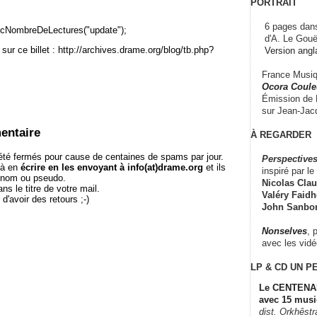
PORTRAIT
6 pages dans
cNombreDeLectures("update");
d'A. Le Gouë
sur ce billet : http://archives.drame.org/blog/tb.php?
Version angl
France Musiqu
Ocora Couleu
Émission de F
sur Jean-Jacq
entaire
À REGARDER
té fermés pour cause de centaines de spams par jour.
Perspectives
 à en
écrire en les envoyant à info(at)drame.org
et ils
inspiré par le 
e nom ou pseudo.
Nicolas Claus
le titre de votre mail.
Valéry Faidhe
r d'avoir des retours ;-)
John Sanbo
Nonselves
, 
avec les vid
LP & CD
UN P
Le CENTENAI
avec 15 musi
dist. Orkhêst