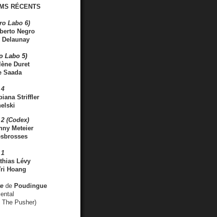
MS RÉCENTS
ro Labo 6)
berto Negro
 Delaunay
ro Labo 5)
lène Duret
e Saada
 4
iana Striffler
elski
2 (Codex)
nny Meteier
esbrosses
 1
thias Lévy
ri Hoang
ve
de
Poudingue
ental
. The Pusher)