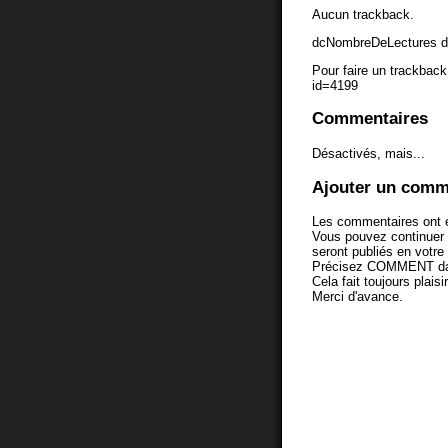
Aucun trackback.
dcNombreDeLectures d
Pour faire un trackback 
id=4199
Commentaires
Désactivés, mais...
Ajouter un comm
Les commentaires ont é
Vous pouvez continuer
seront publiés en votr
Précisez COMMENT dans 
Cela fait toujours plaisi
Merci d'avance.