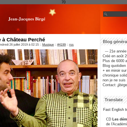
70
Jean-Jacques Birgé
e à Château Perché
Blog général
dredi 26 juillet 2019 à 02:15
::
Musique
::
#4199
::
rss
--- 21e année 
Créé en août 2
Plus de 6000 ar
Blog quotidien f
+ en miroir su
chronique solida
non je ne suis 
Contact:
jjbirg
Translate
Fast English tr
CD
Les dém
de l'Académi