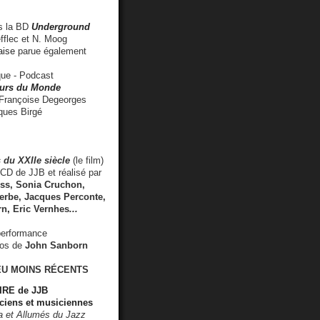
 la BD
Underground
fflec et N. Moog
aise
parue également
e - Podcast
rs du Monde
rançoise Degeorges
ues Birgé
 du XXIIe siècle
(le film)
CD de JJB et réalisé par
s, Sonia Cruchon,
rbe, Jacques Perconte,
rn
,
Eric Vernhes
...
performance
éos de
John Sanborn
EU MOINS RÉCENTS
RE de JJB
ciens et musiciennes
ra et Allumés du Jazz