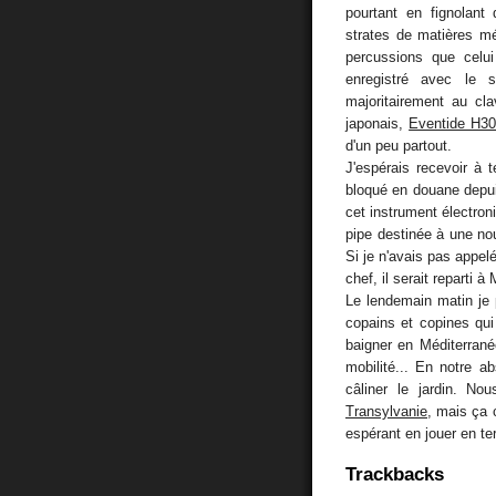
pourtant en fignolant
strates de matières m
percussions que celui
enregistré avec le 
majoritairement au cl
japonais,
Eventide H3
d'un peu partout.
J'espérais recevoir à
bloqué en douane depuis
cet instrument électro
pipe destinée à une no
Si je n'avais pas appel
chef, il serait reparti
Le lendemain matin je p
copains et copines qui
baigner en Méditerrané
mobilité... En notre ab
câliner le jardin. No
Transylvanie
, mais ça c
espérant en jouer en ter
Trackbacks