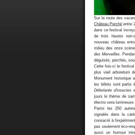
Sur la route des vacan
Château Perché
entre 
dans ce festival incroy
de trois heures non-
nouveau château ento
milieu des onze scène
des Merveilles
. Pendan
déguisés, perchés, sour
Cette fois-ci le festiva
plus vieil arboretum 
Monument historique a
les billets sont parti
Déferlante d'insectes
jours le thème de sa
électro sera lumineuse.
Parmi les 250 autre
signalés dans la cat
consacré à l'expérimenta
pas seulement éco-resp
aussi un humour très