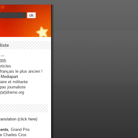
iste
---
005
ticles
rançais le plus ancien !
r Mediapart
ire et militante
pas journaliste
e(at)drame.org
anslation (click here)
ents
, Grand Prix
e Charles Cros