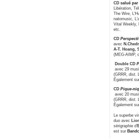
CD
salué par 
Libération, Té
The Wire, L'H
natomusic, L'a
Vital Weekly,
etc.
CD
Perspecti
avec
N.Chedm
A-T. Hoang, 
(MEG-AIMP, d
Double CD
P
avec 29 music
(GRRR, dist. L
Également su
CD
Pique-niq
avec 20 musi
(GRRR, dist. 
Également su
Le superbe vi
duo avec
Lion
sérigraphie d'
E
est sur
Band