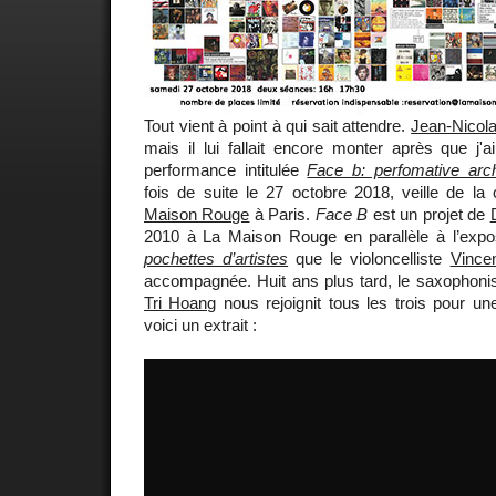
Tout vient à point à qui sait attendre.
Jean-Nicol
mais il lui fallait encore monter après que j'
performance intitulée
Face b: perfomative arc
fois de suite le 27 octobre 2018, veille de la 
Maison Rouge
à Paris.
Face B
est un projet de
2010 à La Maison Rouge en parallèle à l’expo
pochettes d’artistes
que le violoncelliste
Vince
accompagnée. Huit ans plus tard, le saxophonist
Tri Hoang
nous rejoignit tous les trois pour un
voici un extrait :