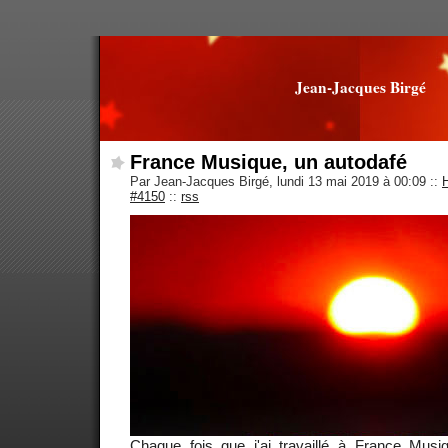
Jean-Jacques Birgé
France Musique, un autodafé
Par Jean-Jacques Birgé, lundi 13 mai 2019 à 00:09
::
#4150
::
rss
Chaque fois que j'ai travaillé à France Mus