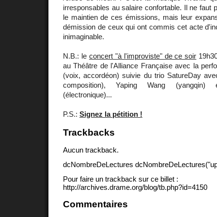
irresponsables au salaire confortable. Il ne fau
le maintien de ces émissions, mais leur expansi
démission de ceux qui ont commis cet acte d'in
inimaginable.
N.B.: le
concert "à l'improviste" de ce soir
19h30 
au Théâtre de l'Alliance Française avec la per
(voix, accordéon) suivie du trio SatureDay ave
composition), Yaping Wang (yangqin)
(électronique)...
P.S.:
Signez la pétition !
Trackbacks
Aucun trackback.
dcNombreDeLectures dcNombreDeLectures("upd
Pour faire un trackback sur ce billet :
http://archives.drame.org/blog/tb.php?id=4150
Commentaires