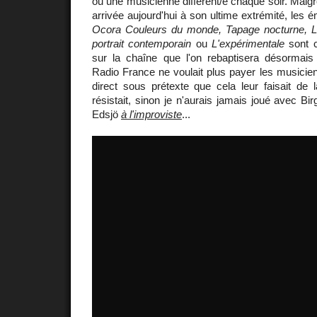
ou une musicienne différent/e chaque soir. Malgr
arrivée aujourd'hui à son ultime extrémité, les 
Ocora Couleurs du monde, Tapage nocturne, L
portrait contemporain
ou
L'expérimentale
sont c
sur la chaîne que l'on rebaptisera désormai
Radio France ne voulait plus payer les musicien
direct sous prétexte que cela leur faisait de
résistait, sinon je n'aurais jamais joué avec Bir
Edsjö
à l'improviste
...