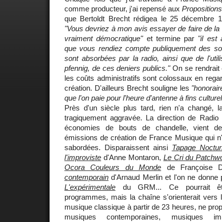
comme producteur, j'ai repensé aux
Propositions
que Bertoldt Brecht rédigea le 25 décembre 
"Vous devriez à mon avis essayer de faire de la
vraiment démocratique"
et termine par
"il est
que vous rendiez compte publiquement des so
sont absorbées par la radio, ainsi que de l'utili
pfennig, de ces deniers publics."
On se rendrait 
les coûts administratifs sont colossaux en regar
création. D'ailleurs Brecht souligne les
"honorair
que l'on paie pour l'heure d'antenne à fins culturel
Près d'un siècle plus tard, rien n'a changé, l
tragiquement aggravée. La direction de Radio 
économies de bouts de chandelle, vient de
émissions de création de France Musique qui n'
sabordées. Disparaissent ainsi
Tapage Noctur
l'improviste
d'Anne Montaron,
Le Cri du Patchw
Ocora Couleurs du Monde
de Françoise 
contemporain
d'Arnaud Merlin et l'on ne donne 
L'expérimentale
du GRM... Ce pourrait êt
programmes, mais la chaîne s'orienterait vers la
musique classique à partir de 23 heures, ne pr
musiques contemporaines, musiques imp