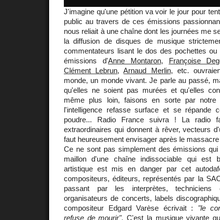
J'imagine qu'une pétition va voir le jour pour ten
public au travers de ces émissions passionnant
nous reliait à une chaîne dont les journées me s
la diffusion de disques de musique strictem
commentateurs lisant le dos des pochettes ou le
émissions d'
Anne Montaron
,
Françoise Deg
Clément Lebrun
,
Arnaud Merlin
, etc. ouvraie
monde, un monde vivant. Je parle au passé, mai
qu'elles ne soient pas murées et qu'elles conti
même plus loin, faisons en sorte par notre
l'intelligence refasse surface et se répand
poudre... Radio France suivra ! La radio f
extraordinaires qui donnent à rêver, vecteurs d'
faut heureusement envisager après le massacre à
Ce ne sont pas simplement des émissions qui d
maillon d'une chaîne indissociable qui est 
artistique est mis en danger par cet autodaf
compositeurs, éditeurs, représentés par la SA
passant par les interprètes, techniciens 
organisateurs de concerts, labels discographiqu
compositeur Edgard Varèse écrivait :
"le co
refuse de mourir"
. C'est la musique vivante qu