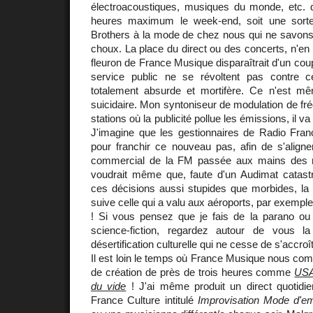
électroacoustiques, musiques du monde, etc.
heures maximum le week-end, soit une sort
Brothers à la mode de chez nous qui ne savons
choux. La place du direct ou des concerts, n'e
fleuron de France Musique disparaîtrait d'un coup
service public ne se révoltent pas contre cet
totalement absurde et mortifère. Ce n'est mê
suicidaire. Mon syntoniseur de modulation de fré
stations où la publicité pollue les émissions, il va
J'imagine que les gestionnaires de Radio Fran
pour franchir ce nouveau pas, afin de s'aligne
commercial de la FM passée aux mains des 
voudrait même que, faute d'un Audimat catastr
ces décisions aussi stupides que morbides, la 
suive celle qui a valu aux aéroports, par exemple
! Si vous pensez que je fais de la parano ou
science-fiction, regardez autour de vous l
désertification culturelle qui ne cesse de s'accroît
Il est loin le temps où France Musique nous co
de création de près de trois heures comme
USA
du vide
! J'ai même produit un direct quotid
France Culture intitulé
Improvisation Mode d'em