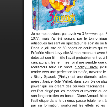
Je ne me souviens pas avoir vu
3 femmes
que
1977, mais j'ai été surpris par le ton oniriqu
artistiques laissant au spectateur le soin de se 
Dans le joli livre de 60 pages en couleurs qui 
Frédéric Albert Levy cite Altman racontant ave
détestait son film. Elle l'avait probablement vu 
caricaturant les femmes, or il me semble que c'
réalisateur taille un short.
Shelley Duvall
(Mill
tendre vers une perfection formatée, traverse 
;
Sissy Spacek
(Pinky) est une éternelle adol
mère ;
Janice Rule
(Willie), dans son rôle de plas
power qui, en créant des œuvres fascinantes, re
cet État dirigé par les machos et rayonne au de
son long entretien en bonus, Diane Arnaud, histo
l’esthétique dans le cinéma, passe totalement à 
par sa formation, soulignant les effets et les 