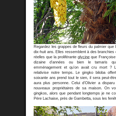
Regardez les grappes de fleurs du palmier que La
dix-huit ans. Elles ressemblent à des branchies d
réelles que la proliférante
glycine
que Françoise a
dizaine d'années ou bien le tamaris q
emménagement et qu'on avait cru mort ? 
relativise notre temps. Le gingko biloba off
soixante ans prend tout le sien, il sera peut-êtr
aura plus personne. Celui d'Olivier a dispar
nouveaux propriétaires de sa maison. On vo
gingkos, alors que pendant longtemps je ne c
Père Lachaise, près de Gambetta, sous les fenêt