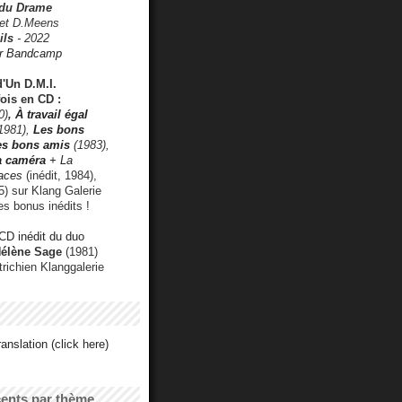
 du Drame
 et D.Meens
ils
- 2022
r Bandcamp
d'Un D.M.I.
fois en CD :
0)
,
À travail égal
1981),
Les bons
les bons amis
(1983),
a caméra
+ La
faces
(inédit, 1984),
) sur Klang Galerie
es bonus inédits !
CD inédit du duo
Hélène Sage
(1981)
utrichien Klanggalerie
anslation (click here)
cents par thème