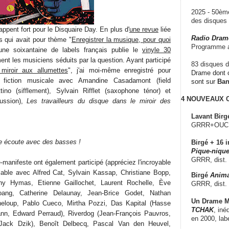
2025 - 50è
des disque
appent fort pour le Disquaire Day. En plus d'
une revue
liée
Radio Dram
s qui avait pour thème "
Enregistrer la musique, pour quoi
Programme a
'une soixantaine de labels français publie le
vinyle 30
ent les musiciens séduits par la question. Ayant participé
83 disques d
miroir aux allumettes
", j'ai moi-même enregistré pour
Drame dont c
e fiction musicale avec Amandine Casadamont (field
sont sur
Ba
tino (sifflement), Sylvain Rifflet (saxophone ténor) et
4 NOUVEAUX
cussion),
Les travailleurs du disque dans le miroir des
Lavant Birg
GRRR+OUCH!,
e écoute avec des basses !
Birgé + 16 i
Pique-nique
GRRR, dist.
manifeste ont également participé (appréciez l'incroyable
solable avec Alfred Cat, Sylvain Kassap, Christiane Bopp,
Birgé
Anima
ony Hymas, Etienne Gaillochet, Laurent Rochelle, Ève
GRRR, dist.
Hoang, Catherine Delaunay, Jean-Brice Godet, Nathan
Un Drame Mu
eloup, Pablo Cueco, Mirtha Pozzi, Das Kapital (Hasse
TCHAK
, iné
nn, Edward Perraud), Riverdog (Jean-François Pauvros,
en 2000, lab
Jack Dzik), Benoît Delbecq, Pascal Van den Heuvel,