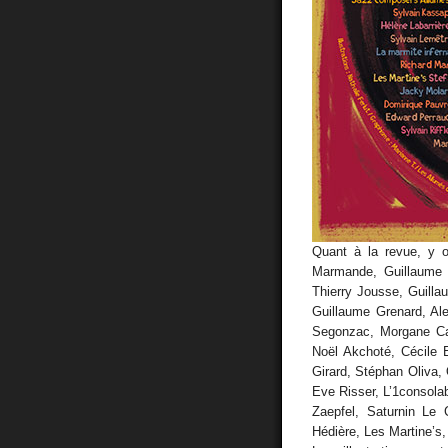
Quant à la revue, y o
Marmande, Guillaume P
Thierry Jousse, Guill
Guillaume Grenard, Al
Segonzac, Morgane Car
Noël Akchoté, Cécile
Girard, Stéphan Oliva, 
Eve Risser, L’1consolab
Zaepfel, Saturnin Le
Hédière, Les Martine’s,