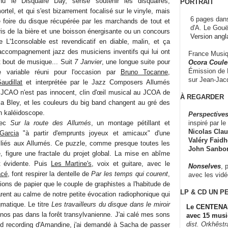
enu le Disquaire Day, sensé soutenir les disquaires,
PORTRAIT
rtel, et qui s'est bizarrement focalisé sur le vinyle, mais
6 pages dans
 foire du disque récupérée par les marchands de tout et
d'A. Le Gouë
ris de la bière et une boisson énergisante ou un concours
Version angl
 L'1consolable est revendicatif en diable, malin, et ça
'accompagnement jazz des musiciens inventifs qui lui ont
France Musiqu
 bout de musique... Suit
7 Janvier
, une longue suite pour
Ocora Couleu
Émission de F
e variable réuni pour l'occasion par
Bruno Tocanne
,
sur Jean-Jacq
audillat
et interprétée par le Jazz Composers Allumés
 JCAO n'est pas innocent, clin d'œil musical au JCOA de
À REGARDER
la Bley, et les couleurs du big band changent au gré des
kaléidoscope.
Perspectives
inspiré par le 
vec
Sur la route des Allumés
, un montage pétillant et
Nicolas Claus
Garcia
"à partir d'emprunts joyeux et amicaux" d'une
Valéry Faidhe
 liés aux Allumés. Ce puzzle, comme presque toutes les
John Sanbo
e, figure une fractale du projet global. La mise en abîme
nt évidente. Puis
Les Martine's
, voix et guitare, avec le
Nonselves
, 
acé
, font respirer la dentelle de
Par les temps qui courent
,
avec les vid
ons de papier que le couple de graphistes a l'habitude de
LP & CD
UN P
arent au calme de notre petite évocation radiophonique qui
matique. Le titre
Les travailleurs du disque dans le miroir
Le CENTENAI
nos pas dans la forêt transylvanienne. J'ai calé mes sons
avec 15 musi
dist. Orkhêst
ield recording d'Amandine, j'ai demandé à Sacha de passer