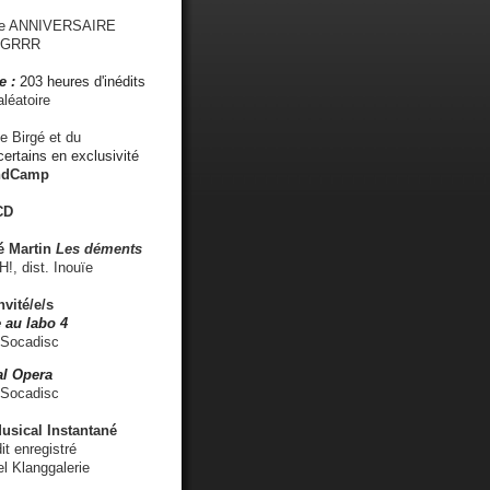
me ANNIVERSAIRE
s GRRR
e :
203 heures d'inédits
léatoire
e Birgé et du
ertains en exclusivité
ndCamp
CD
é
Martin
Les déments
 dist. Inouïe
nvité/e/s
 au labo 4
 Socadisc
l Opera
 Socadisc
sical Instantané
dit enregistré
el Klanggalerie