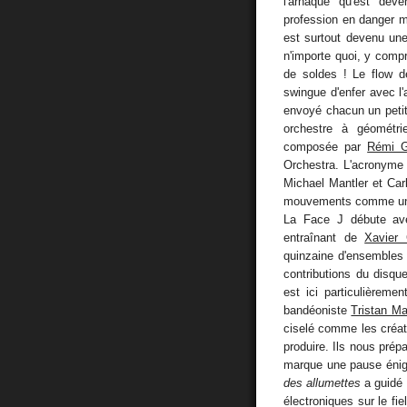
l'arnaque qu'est dev
profession en danger mo
est surtout devenu une
n'importe quoi, y comp
de soldes ! Le flow de
swingue d'enfer avec l
envoyé chacun un petit
orchestre à géométri
composée par
Rémi G
Orchestra. L'acronyme
Michael Mantler et Car
mouvements comme un 
La Face J débute a
entraînant de
Xavier 
quinzaine d'ensembles
contributions du disqu
est ici particulièreme
bandéoniste
Tristan M
ciselé comme les créati
produire. Ils nous prép
marque une pause énig
des allumettes
a guidé 
électroniques sur le f