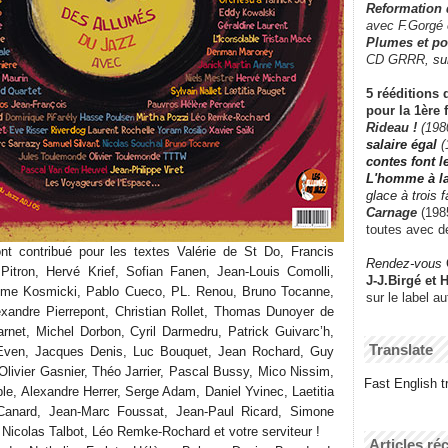
Reformation
avec F.Gorgé
Plumes et po
CD GRRR,
su
5 rééditions 
pour la 1ère 
Rideau !
(198
salaire égal
(
contes font 
L'homme à l
glace à trois 
Carnage
(1985
toutes avec d
nt contribué pour les textes Valérie de St Do, Francis
Rendez-vous
itron, Hervé Krief, Sofian Fanen, Jean-Louis Comolli,
J-J.Birgé et 
aume Kosmicki, Pablo Cueco, PL. Renou, Bruno Tocanne,
sur le label a
exandre Pierrepont, Christian Rollet, Thomas Dunoyer de
net, Michel Dorbon, Cyril Darmedru, Patrick Guivarc’h,
Translate
 Even, Jacques Denis, Luc Bouquet, Jean Rochard, Guy
Olivier Gasnier, Théo Jarrier, Pascal Bussy, Mico Nissim,
Fast English tr
le, Alexandre Herrer, Serge Adam, Daniel Yvinec, Laetitia
 Canard, Jean-Marc Foussat, Jean-Paul Ricard, Simone
 Nicolas Talbot, Léo Remke-Rochard et votre serviteur !
Articles ré