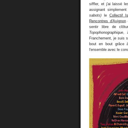
siffler, et j'ai laissé
assignant simplement
sabots)
le
Collectif I
Rencontres d'Avignon
q
sentir libre de clô
Topophonographique
, 
Franchement, je suis su
bout en bout grâce 
l'ensemble avec le conc