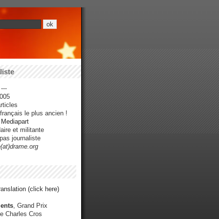
iste
---
005
ticles
rançais le plus ancien !
r Mediapart
ire et militante
pas journaliste
e(at)drame.org
anslation (click here)
ents
, Grand Prix
e Charles Cros