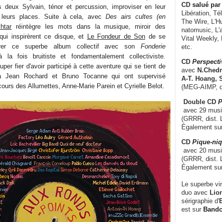
CD
salué par 
 les deux Sylvain, ténor et percussion, improviser en leur
Libération, Té
 leurs places. Suite à cela, avec
Des airs cultes (en
The Wire, L'H
shtar
réintègre les mots dans la musique, miroir des
natomusic, L'a
ui inspirèrent ce disque, et
Le Fondeur de Son
de se
Vital Weekly,
turer ce superbe album collectif avec son
Fonderie
etc.
à la fois bruitiste et fondamentalement collectiviste.
CD
Perspecti
per fier d'avoir participé à cette aventure qui se tient de
avec
N.Chedm
à Jean Rochard et Bruno Tocanne qui ont supervisé
A-T. Hoang, 
ours des Allumettes, Anne-Marie Parein et Cyrielle Belot.
(MEG-AIMP, d
Double CD
P
avec 29 music
(GRRR, dist. L
Également su
CD
Pique-niq
avec 20 musi
(GRRR, dist. 
Également su
Le superbe vi
duo avec
Lion
sérigraphie d'
E
est sur
Band