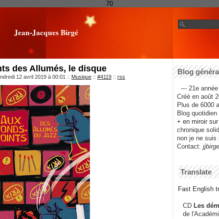
70
Jean-Jacques Birgé
ts des Allumés, le disque
Blog général
ndredi 12 avril 2019 à 00:01
::
Musique
::
#4119
::
rss
--- 21e année 
Créé en août 2
Plus de 6000 ar
Blog quotidien f
+ en miroir su
chronique solida
non je ne suis 
Contact:
jjbirg
Translate
Fast English tr
CD
Les dém
de l'Académi