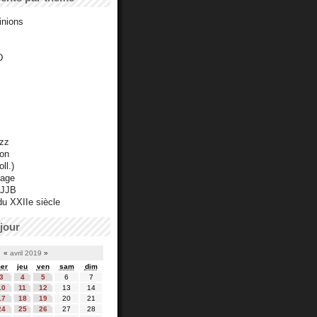
inions
D
azz
ton
ll.)
mage
 JJB
du XXIIe siècle
jour
«
avril 2019
»
er
jeu
ven
sam
dim
3
4
5
6
7
10
11
12
13
14
17
18
19
20
21
24
25
26
27
28