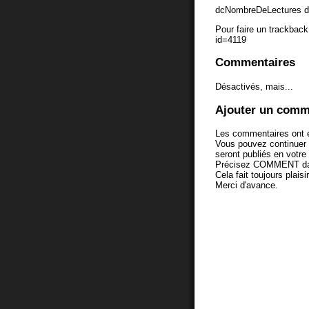
dcNombreDeLectures d
Pour faire un trackback 
id=4119
Commentaires
Désactivés, mais...
Ajouter un comm
Les commentaires ont é
Vous pouvez continuer
seront publiés en votr
Précisez COMMENT dans 
Cela fait toujours plaisi
Merci d'avance.