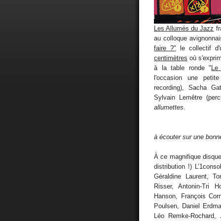
Les Allumés du Jazz
fr
au colloque avignonnai
faire ?"
le collectif d
centimètres
où s'exprim
à la table ronde "
Le 
l'occasion une petit
recording), Sacha Gat
Sylvain Lemêtre (per
allumettes
.
à écouter sur une bonn
À ce magnifique disque-
distribution !) L’1con
Géraldine Laurent, T
Risser, Antonin-Tri 
Hanson, François Corn
Poulsen, Daniel Erdma
Léo Remke-Rochard, 