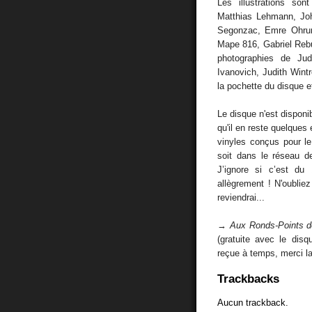
Les illustrations son
Matthias Lehmann, Jo
Segonzac, Emre Ohrun
Mape 816, Gabriel Rebuf
photographies de Ju
Ivanovich, Judith Wint
la pochette du disque e
Le disque n'est dispon
qu'il en reste quelques
vinyles conçus pour l
soit dans le réseau de
J’ignore si c’est d
allègrement ! N'oublie
reviendrai...
→
Aux Ronds-Points d
(gratuite avec le dis
reçue à temps, merci la
Trackbacks
Aucun trackback.