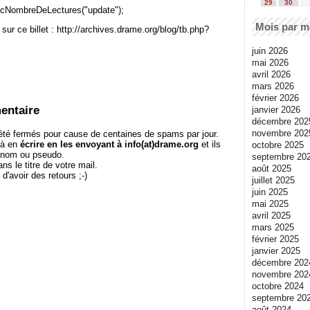
29
30
cNombreDeLectures("update");
Mois par m
sur ce billet : http://archives.drame.org/blog/tb.php?
juin 2026
mai 2026
avril 2026
mars 2026
février 2026
entaire
janvier 2026
décembre 202
novembre 202
té fermés pour cause de centaines de spams par jour.
 à en
écrire en les envoyant à info(at)drame.org
et ils
octobre 2025
e nom ou pseudo.
septembre 20
le titre de votre mail.
août 2025
r d'avoir des retours ;-)
juillet 2025
juin 2025
mai 2025
avril 2025
mars 2025
février 2025
janvier 2025
décembre 202
novembre 202
octobre 2024
septembre 20
août 2024