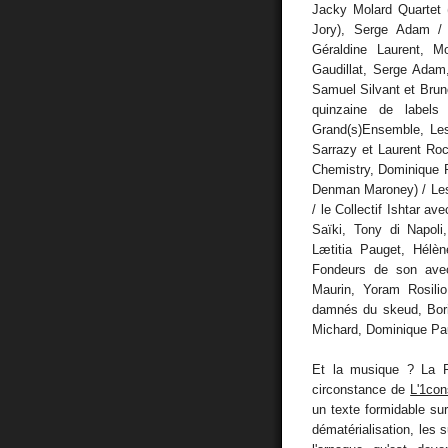
Jacky Molard Quartet 
Jory), Serge Adam /
Géraldine Laurent, M
Gaudillat, Serge Adam,
Samuel Silvant et Bru
quinzaine de labels
Grand(s)Ensemble, Les
Sarrazy et Laurent Roch
Chemistry, Dominique P
Denman Maroney) / Les
/ le Collectif Ishtar a
Saïki, Tony di Napoli
Lætitia Pauget, Hélèn
Fondeurs de son avec
Maurin, Yoram Rosili
damnés du skeud, Bori
Michard, Dominique Pau
Et la musique ? La
circonstance de
L'1con
un texte formidable sur 
dématérialisation, les 