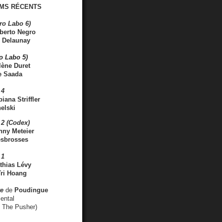
MS RÉCENTS
ro Labo 6)
berto Negro
 Delaunay
ro Labo 5)
lène Duret
e Saada
 4
iana Striffler
elski
2 (Codex)
nny Meteier
esbrosses
 1
thias Lévy
ri Hoang
ve
de
Poudingue
ental
. The Pusher)