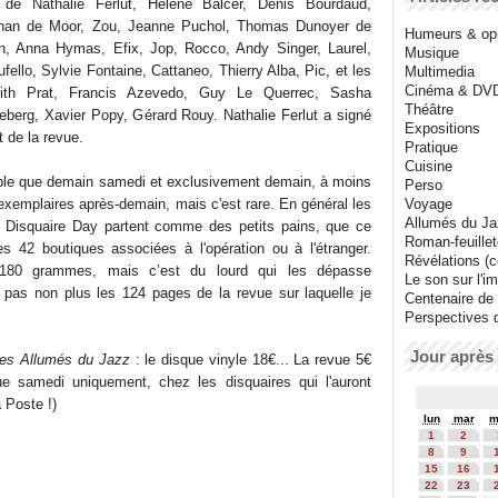
t de Nathalie Ferlut, Hélène Balcer, Denis Bourdaud,
han de Moor, Zou, Jeanne Puchol, Thomas Dunoyer de
Humeurs & op
, Anna Hymas, Efix, Jop, Rocco, Andy Singer, Laurel,
Musique
ello, Sylvie Fontaine, Cattaneo, Thierry Alba, Pic, et les
Multimedia
Cinéma & DV
dith Prat, Francis Azevedo, Guy Le Querrec, Sasha
Théâtre
reberg, Xavier Popy, Gérard Rouy. Nathalie Ferlut a signé
Expositions
t de la revue.
Pratique
Cuisine
ible que demain samedi et exclusivement demain, à moins
Perso
 exemplaires après-demain, mais c'est rare. En général les
Voyage
Allumés du J
e Disquaire Day partent comme des petits pains, que ce
Roman-feuille
s 42 boutiques associées à l'opération ou à l'étranger.
Révélations (co
u 180 grammes, mais c’est du lourd qui les dépasse
Le son sur l'i
z pas non plus les 124 pages de la revue sur laquelle je
Centenaire de
Perspectives 
Jour après 
es Allumés du Jazz
: le disque vinyle 18€... La revue 5€
que samedi uniquement, chez les disquaires qui l'auront
 Poste !)
lun
mar
m
1
2
8
9
15
16
22
23