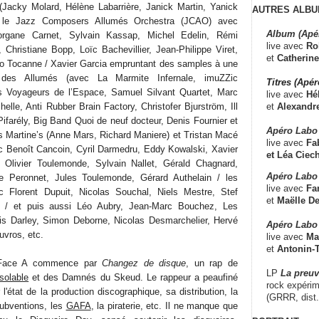
(Jacky Molard, Hélène Labarrière, Janick Martin, Yanick
AUTRES ALBU
 le Jazz Composers Allumés Orchestra (JCAO) avec
Album (Apé
organe Carnet, Sylvain Kassap, Michel Edelin, Rémi
live avec
Ro
 Christiane Bopp, Loïc Bachevillier, Jean-Philippe Viret,
et
Catherine
no Tocanne / Xavier Garcia empruntant des samples à une
 des Allumés (avec La Marmite Infernale, imuZZic
Titres (Apé
 Voyageurs de l’Espace, Samuel Silvant Quartet, Marc
live avec
Hé
et
Alexandr
elle, Anti Rubber Brain Factory, Christofer Bjurström, Ill
ifarély, Big Band Quoi de neuf docteur, Denis Fournier et
Apéro Labo
 Martine’s (Anne Mars, Richard Maniere) et Tristan Macé
live avec
Fab
vec Benoît Cancoin, Cyril Darmedru, Eddy Kowalski, Xavier
et
Léa Ciech
, Olivier Toulemonde, Sylvain Nallet, Gérald Chagnard,
Apéro Labo 
e Peronnet, Jules Toulemonde, Gérard Authelain / les
live avec
Fa
 Florent Dupuit, Nicolas Souchal, Niels Mestre, Stef
et
Maëlle D
o / et puis aussi Léo Aubry, Jean-Marc Bouchez, Les
s Darley, Simon Deborne, Nicolas Desmarchelier, Hervé
Apéro Labo
vros, etc.
live avec
Ma
et
Antonin-T
 Face A commence par
Changez de disque
, un rap de
LP
La preu
solable
et des Damnés du Skeud. Le rappeur a peaufiné
rock expérim
l'état de la production discographique, sa distribution, la
(GRRR, dist
subventions, les
GAFA
, la piraterie, etc. Il ne manque que