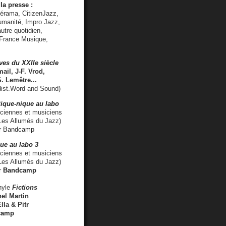
la presse :
lérama, CitizenJazz,
umanité, Impro Jazz,
utre quotidien,
 France Musique,
ves du XXIIe siècle
ail, J-F. Vrod,
S. Lemêtre
...
ist.Word and Sound)
ique-nique au labo
iennes et musiciens
es Allumés du Jazz)
r
Bandcamp
ue au labo 3
ciennes et musiciens
Les Allumés du Jazz)
r
Bandcamp
nyle
Fictions
el Martin
lla & Pitr
camp