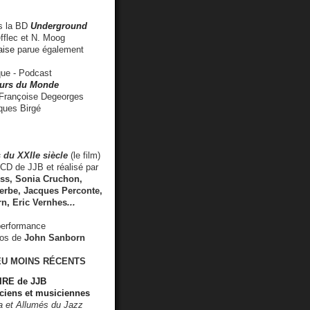
 la BD
Underground
fflec et N. Moog
aise
parue également
e - Podcast
rs du Monde
rançoise Degeorges
ues Birgé
 du XXIIe siècle
(le film)
CD de JJB et réalisé par
s, Sonia Cruchon,
rbe, Jacques Perconte,
rn
,
Eric Vernhes
...
performance
éos de
John Sanborn
EU MOINS RÉCENTS
RE de JJB
ciens et musiciennes
ra et Allumés du Jazz