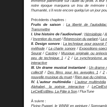
immense patrimoine sur l'autel du profit. À leur s
notre époque marquera un trou de mémoire to
l'humanité, s'il reste encore quelqu'un un jour pour
Précédents chapitres :
Fruits de saison
:
La liberté de l’autodidac
Transmettre
I. Une histoire de l’audiovisuel
:
Hémiplégie
/
A
/
Invention du muet
/
Régression du parlant
/
La p
II. Design sonore
:
La technique pour pouvoir l’
méthode
/
La charte sonore
/
Expositions-spec
Seurat
/
Casting
/
Musique originale ou préexis
peu de technique 1
/
2
/
Le synchronisme ac
interactive
III. Un drame musical instantané
:
Un drame m
collectif
/
Des films pour les aveugles 1
/
2
nouvelle musique du muet
/
Rien que du cinéma 
IV. L'auteur multimédia
:
L'auteur multimédia
Alphabet, la poésie interactive
/
LeCielEs
LeCielEstBleu, La Pâte à Son
/ FluxTune
À suivre :
Flying Puppet, le WWW en peinture / Somnambu