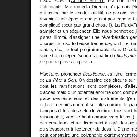
L
'Xtra Fluid
d'
Antoine Schmitt
est une bénéd
entendants. Macromedia Director n'a jamais ét
qui passe par le conduit auditif, ne parlons pas
revenir à une époque que je n'ai pas connue tan
compliqué (pour pas grand chose !). La
FluidXT
sampler et un séquencer. Elle nous permet de 
pistes illimité, d'assigner une réverbération gé
chorus, un oscillo basse fréquence, un filtre, u
stable, etc., le tout programmable dans Direct
son Xtra en Open Source à partir du
fluidsynth
ne pourra plus s'en passer.
FluxTune
, prononcer
fleuxtioune
, est une forme
de
La Pâte à Son
. On dessine des circuits sur
dont les ramifications sont complexes, d'aille
d'accès mais d'un potentiel énorme donc comple
place des émetteurs et des instruments (j'e
octave, certains courent sur plus comme le pia
banques différentes selon le volume, tous sont t
raisonnable, vers le haut comme vers le bas).
des émetteurs et se dispersent au gré des aigu
ou s'évaporent à l'extérieur du dessin. D'une mé
peut construire une polyphonie extrêmement fou