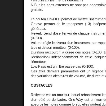
- en utilisant les menus déroulants
N.B. : les sons externes ne sont pas accessibles
gratuite.
Le bouton ON/OFF permet de mettre l’instrument
Octave permet de le transposer (±3) indépe
généraux.
Reverb Send dose l’envoi de chaque instrument
(0-100).
Volume règle le niveau d’un instrument par rappo
à celui de son émetteur (0-100).
Duration raccourcit la durée des notes (0-100, 100
l’échantillon) indépendamment de celle indiqué
l’émetteur.
Low Pass est un filtre passe-bas (0-100).
Ces trois derniers paramètres ont un réglage 
des variations aléatoires de volume, de durée et de
OBSTACLES
Reflector est un mur sur lequel rebondissent les
d’un côté ou de l’autre. One-Way est un mur qu
absorbe les notes comme lorsqu’elles sortent du c