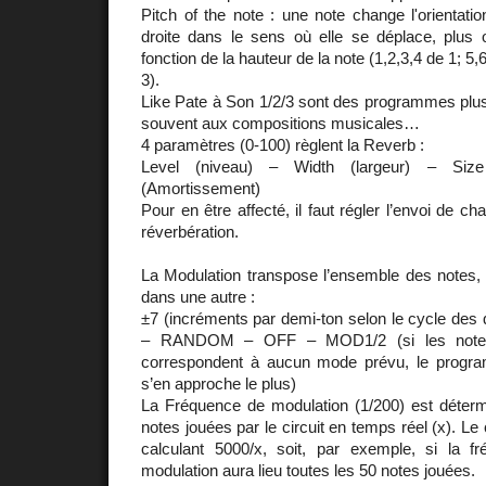
Pitch of the note : une note change l'orientation
droite dans le sens où elle se déplace, plus
fonction de la hauteur de la note (1,2,3,4 de 1; 5,
3).
Like Pate à Son 1/2/3 sont des programmes pl
souvent aux compositions musicales…
4 paramètres (0-100) règlent la Reverb :
Level (niveau) – Width (largeur) – Size
(Amortissement)
Pour en être affecté, il faut régler l’envoi de c
réverbération.
La Modulation transpose l’ensemble des notes, 
dans une autre :
±7 (incréments par demi-ton selon le cycle des 
– RANDOM – OFF – MOD1/2 (si les notes
correspondent à aucun mode prévu, le progra
s’en approche le plus)
La Fréquence de modulation (1/200) est déter
notes jouées par le circuit en temps réel (x). L
calculant 5000/x, soit, par exemple, si la 
modulation aura lieu toutes les 50 notes jouées.