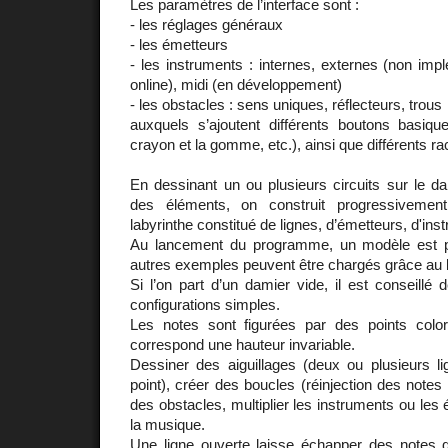
Les paramètres de l’interface sont :
- les réglages généraux
- les émetteurs
- les instruments : internes, externes (non imp
online), midi (en développement)
- les obstacles : sens uniques, réflecteurs, trous
auxquels s’ajoutent différents boutons basique
crayon et la gomme, etc.), ainsi que différents ra
En dessinant un ou plusieurs circuits sur le d
des éléments, on construit progressivemen
labyrinthe constitué de lignes, d’émetteurs, d'ins
Au lancement du programme, un modèle est 
autres exemples peuvent être chargés grâce au 
Si l’on part d’un damier vide, il est conseill
configurations simples.
Les notes sont figurées par des points colo
correspond une hauteur invariable.
Dessiner des aiguillages (deux ou plusieurs 
point), créer des boucles (réinjection des notes d
des obstacles, multiplier les instruments ou les
la musique.
Une ligne ouverte laisse échapper des notes q