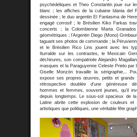
psychédéliques et Theo Constantin joue sur les
blanc ; les affiches de la cubaine Idania del 
dessinée ; le duo argentin El Fantasma de Here
engagé corrosif ; le Brésilien Kiko Farkas tra
concerts ; la Colombienne Marta Granados 
géométriques ; l'Argentin Diego (Mono) Grinbau
taguant ses photos de commande ; la Péruvienne
et le Brésilien Rico Lins jouent avec les typ
Iturralde sur les contrastes, le Mexicain G
déchirures, son compatriote Alejandro Magallan
masques et la Paraguyenne Celeste Prieto par l
Giselle Monzón travaille la sérigraphie... Pou
expose ses propres œuvres, petits et grands f
rétrospective doublée d'une généreuse déco
hommes et femmes, souvent jeunes, qu'il inv
depuis longtemps. Le sous-sol spacieux de l
Latine abrite cette explosion de couleurs et 
artistiques que politiques, une véritable fête grap