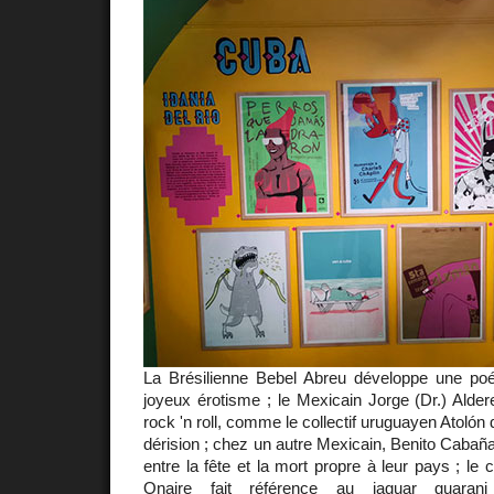
La Brésilienne Bebel Abreu développe une poés
joyeux érotisme ; le Mexicain Jorge (Dr.) Aldere
rock 'n roll, comme le collectif uruguayen Atolón 
dérision ; chez un autre Mexicain, Benito Cabañas
entre la fête et la mort propre à leur pays ; le c
Onaire fait référence au jaguar guara