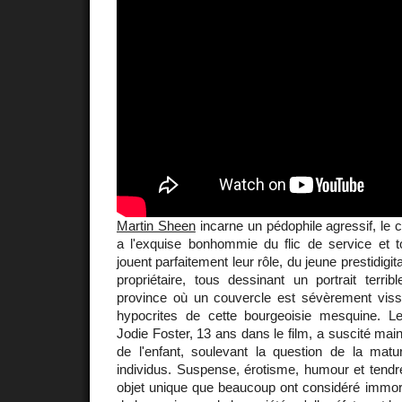
Martin Sheen
incarne un pédophile agressif, le 
a l'exquise bonhommie du flic de service et t
jouent parfaitement leur rôle, du jeune prestidigit
propriétaire, tous dessinant un portrait terribl
province où un couvercle est sévèrement vis
hypocrites de cette bourgeoisie mesquine. L
Jodie Foster, 13 ans dans le film, a suscité main
de l'enfant, soulevant la question de la matur
individus. Suspense, érotisme, humour et tendr
objet unique que beaucoup ont considéré immora