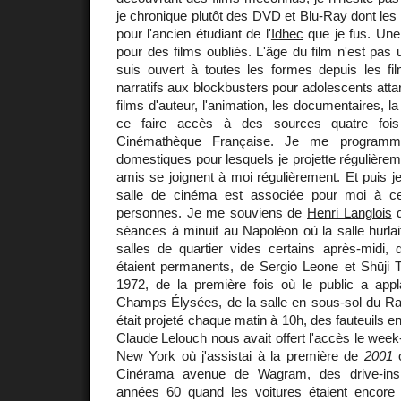
je chronique plutôt des DVD et Blu-Ray dont les
pour l'ancien étudiant de l'
Idhec
que je fus. Une
pour des films oubliés. L'âge du film n'est pas u
suis ouvert à toutes les formes depuis les f
narratifs aux blockbusters pour adolescents atta
films d'auteur, l'animation, les documentaires, la
ce faire accès à des sources quatre foi
Cinémathèque Française. Je me programme
domestiques pour lesquels je projette régulièrem
amis se joignent à moi régulièrement. Et puis 
salle de cinéma est associée pour moi à cer
personnes. Je me souviens de
Henri Langlois
q
séances à minuit au Napoléon où la salle hurlai
salles de quartier vides certains après-midi,
étaient permanents, de Sergio Leone et Shūj
1972, de la première fois où le public a appl
Champs Élysées, de la salle en sous-sol du Ra
était projeté chaque matin à 10h, des fauteuils e
Claude Lelouch nous avait offert l'accès le week
New York où j'assistai à la première de
2001
o
Cinérama
avenue de Wagram, des
drive-ins
années 60 quand les voitures étaient enco