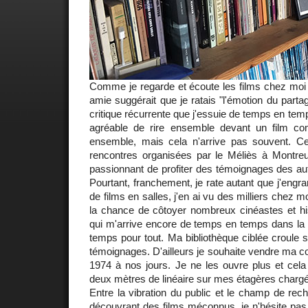
Comme je regarde et écoute les films chez moi p
amie suggérait que je ratais "l'émotion du parta
critique récurrente que j'essuie de temps en temps.
agréable de rire ensemble devant un film co
ensemble, mais cela n'arrive pas souvent. Ce
rencontres organisées par le Méliès à Montreu
passionnant de profiter des témoignages des aut
Pourtant, franchement, je rate autant que j'engran
de films en salles, j'en ai vu des milliers chez 
la chance de côtoyer nombreux cinéastes et hi
qui m'arrive encore de temps en temps dans la s
temps pour tout. Ma bibliothèque ciblée croule s
témoignages. D'ailleurs je souhaite vendre ma c
1974 à nos jours. Je ne les ouvre plus et ce
deux mètres de linéaire sur mes étagères chargé
Entre la vibration du public et le champ de rech
découvrant des films méconnus, je n'hésite pas