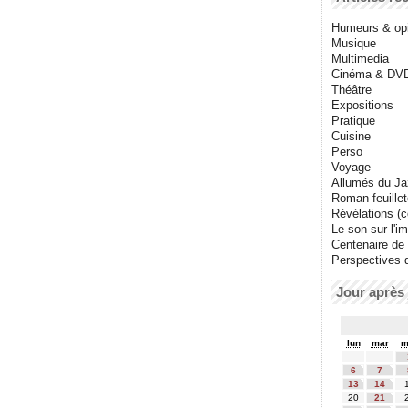
Humeurs & op
Musique
Multimedia
Cinéma & DV
Théâtre
Expositions
Pratique
Cuisine
Perso
Voyage
Allumés du J
Roman-feuille
Révélations (co
Le son sur l'i
Centenaire de
Perspectives 
Jour après 
lun
mar
m
6
7
13
14
20
21