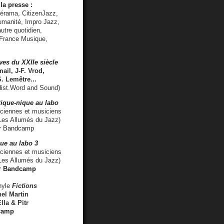
la presse :
lérama, CitizenJazz,
umanité, Impro Jazz,
utre quotidien,
 France Musique,
ves du XXIIe siècle
ail, J-F. Vrod,
S. Lemêtre
...
ist.Word and Sound)
ique-nique au labo
iennes et musiciens
es Allumés du Jazz)
r
Bandcamp
ue au labo 3
ciennes et musiciens
Les Allumés du Jazz)
r
Bandcamp
nyle
Fictions
el Martin
lla & Pitr
camp