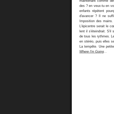
maintenant comme des 
des ? en veux-tu en vo
enfants répètent pour
d'avancer ? Il ne suffi
Imposition des mains.
L'épicentre serait le c
lent il s'éteindrait. S'il
de tous les rythmes. L
en stéréo, puis elles se
La tempête. Une petite
Where I'm Going
...