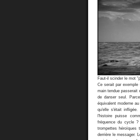
Faut-il scinder le mot 
Ce serait par exemple
main tendue passerait de
de danser seul. Parce
équivalent moderne au B
qu'elle s'était infligé
l'histoire puisse com
fréquence du cycle ? 
trompettes héroïques 
derrière le messager. 