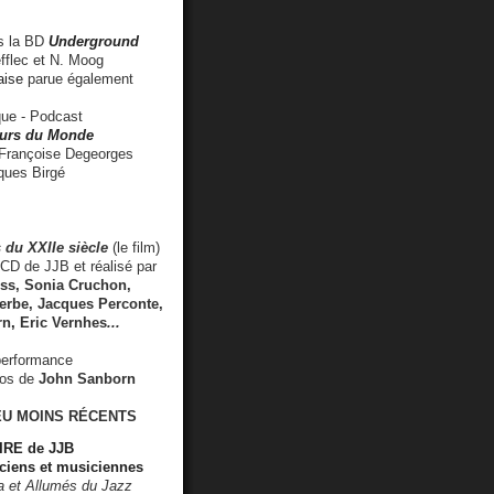
 la BD
Underground
fflec et N. Moog
aise
parue également
e - Podcast
rs du Monde
rançoise Degeorges
ues Birgé
 du XXIIe siècle
(le film)
CD de JJB et réalisé par
s, Sonia Cruchon,
rbe, Jacques Perconte,
rn
,
Eric Vernhes
...
performance
éos de
John Sanborn
EU MOINS RÉCENTS
RE de JJB
ciens et musiciennes
ra et Allumés du Jazz