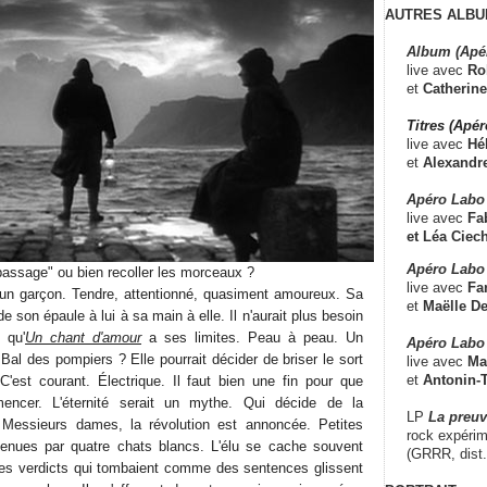
AUTRES ALBU
Album (Apé
live avec
Ro
et
Catherine
Titres (Apé
live avec
Hé
et
Alexandr
Apéro Labo
live avec
Fab
et
Léa Ciech
Apéro Labo 
"passage" ou bien recoller les morceaux ?
live avec
Fa
 un garçon. Tendre, attentionné, quasiment amoureux. Sa
et
Maëlle D
 son épaule à lui à sa main à elle. Il n'aurait plus besoin
 qu'
Un chant d'amour
a ses limites. Peau à peau. Un
Apéro Labo
al des pompiers ? Elle pourrait décider de briser le sort
live avec
Ma
et
Antonin-T
e. C'est courant. Électrique. Il faut bien une fin pour que
mencer. L'éternité serait un mythe. Qui décide de la
LP
La preu
Messieurs dames, la révolution est annoncée. Petites
rock expérim
tenues par quatre chats blancs. L'élu se cache souvent
(GRRR, dist
Les verdicts qui tombaient comme des sentences glissent