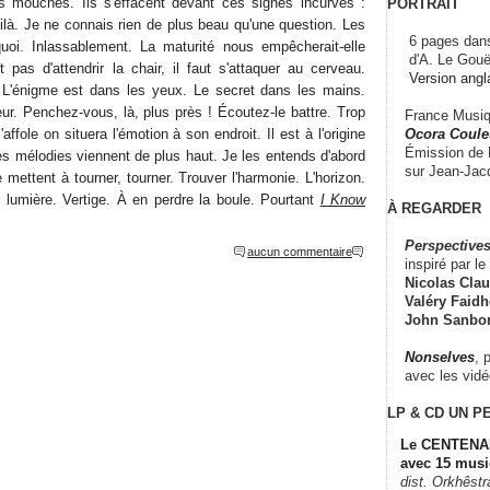
mouches. Ils s'effacent devant ces signes incurvés :
PORTRAIT
ilà. Je ne connais rien de plus beau qu'une question. Les
6 pages dans
quoi. Inlassablement. La maturité nous empêcherait-elle
d'A. Le Gouë
t pas d'attendrir la chair, il faut s'attaquer au cerveau.
Version angl
 L'énigme est dans les yeux. Le secret dans les mains.
œur. Penchez-vous, là, plus près ! Écoutez-le battre. Trop
France Musiqu
Ocora Couleu
 s'affole on situera l'émotion à son endroit. Il est à l'origine
Émission de F
es mélodies viennent de plus haut. Je les entends d'abord
sur Jean-Jacq
 mettent à tourner, tourner. Trouver l'harmonie. L'horizon.
 lumière. Vertige. À en perdre la boule. Pourtant
I Know
À REGARDER
Perspectives
aucun commentaire
inspiré par le 
Nicolas Claus
Valéry Faidhe
John Sanbo
Nonselves
, 
avec les vid
LP & CD
UN P
Le CENTENAI
avec 15 musi
dist. Orkhêst