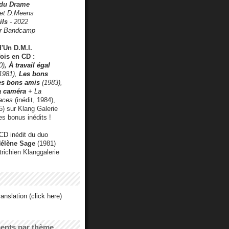
 du Drame
 et D.Meens
ils
- 2022
r Bandcamp
d'Un D.M.I.
fois en CD :
0)
,
À travail égal
1981),
Les bons
les bons amis
(1983),
a caméra
+ La
faces
(inédit, 1984),
) sur Klang Galerie
es bonus inédits !
CD inédit du duo
Hélène Sage
(1981)
utrichien Klanggalerie
anslation (click here)
cents par thème