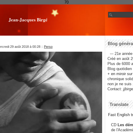
70
Jean-Jacques Birgé
Blog général
rcredi 29 août 2018 à 00:28
::
Perso
--- 21e année 
Créé en août 2
Plus de 6000 ar
Blog quotidien f
+ en miroir su
chronique solida
non je ne suis 
Contact:
jjbirg
Translate
Fast English tr
CD
Les dém
de l'Académi