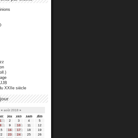
inions
D
azz
ton
ll.)
mage
 JJB
du XXIIe siècle
jour
«
août 2018
»
er
jeu
ven
sam
dim
1
2
3
4
5
8
9
10
11
12
15
16
17
18
19
22
23
24
25
26