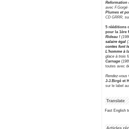
Reformation
avec F.Gorgé
Plumes et po
CD GRRR,
su
5 rééditions 
pour la 1ère 
Rideau !
(198
salaire égal
(
contes font 
L'homme à l
glace à trois 
Carnage
(1985
toutes avec d
Rendez-vous
J-J.Birgé et 
sur le label a
Translate
Fast English tr
Articles ré