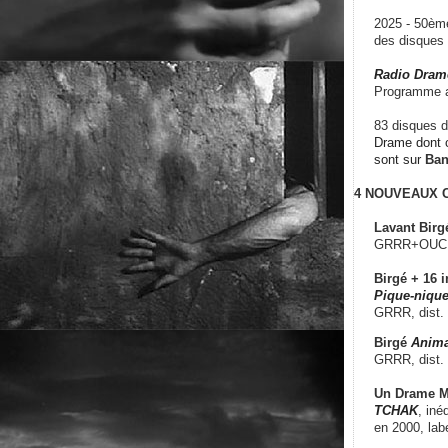
2025 - 50è
des disque
Radio Dram
Programme a
83 disques d
Drame dont c
sont sur
Ba
4 NOUVEAUX
Lavant Birg
GRRR+OUCH!,
Birgé + 16 i
Pique-nique
GRRR, dist.
Birgé
Anima
GRRR, dist.
Un Drame Mu
TCHAK
, iné
en 2000, lab