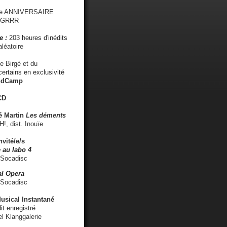
me ANNIVERSAIRE
s GRRR
e :
203 heures d'inédits
léatoire
e Birgé et du
ertains en exclusivité
ndCamp
CD
é
Martin
Les déments
 dist. Inouïe
nvité/e/s
 au labo 4
 Socadisc
l Opera
 Socadisc
sical Instantané
dit enregistré
el Klanggalerie