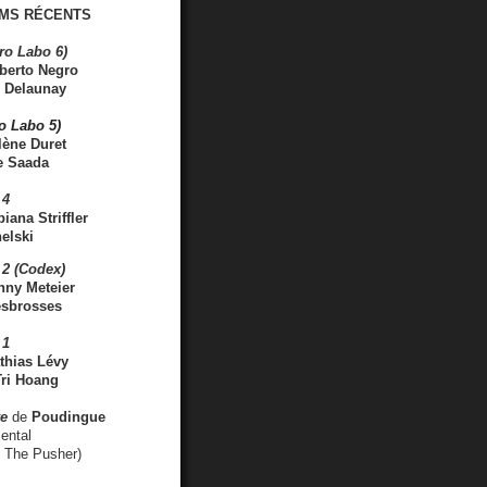
MS RÉCENTS
ro Labo 6)
berto Negro
 Delaunay
ro Labo 5)
lène Duret
e Saada
 4
iana Striffler
elski
2 (Codex)
nny Meteier
esbrosses
 1
thias Lévy
ri Hoang
ve
de
Poudingue
ental
. The Pusher)