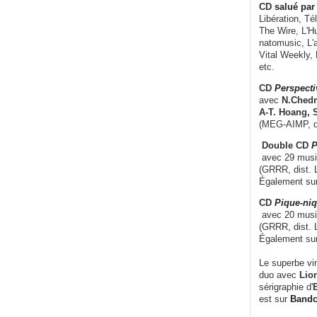
CD
salué par 
Libération, Té
The Wire, L'H
natomusic, L'a
Vital Weekly,
etc.
CD
Perspecti
avec
N.Chedm
A-T. Hoang, 
(MEG-AIMP, d
Double CD
P
avec 29 music
(GRRR, dist. L
Également su
CD
Pique-niq
avec 20 musi
(GRRR, dist. 
Également su
Le superbe vi
duo avec
Lion
sérigraphie d'
E
est sur
Band