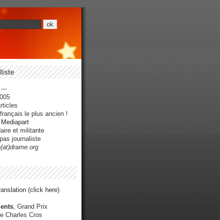
iste
---
005
ticles
rançais le plus ancien !
r Mediapart
ire et militante
pas journaliste
e(at)drame.org
anslation (click here)
ents
, Grand Prix
e Charles Cros