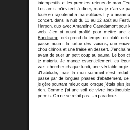
intempestifs et les premiers retours de mon
Cen
Les amis m'invitent à dîner, mais je n'arrive pas
foule en rajouterait à ma solitude. Il y a néanm
concert, dans la nuit du 11 au 12 août
au Festi
Harpon
, duo avec Amandine Casadamont pour le
web
. J'en ai aussi profité pour mettre une 
Bandcamp
, cela prend du temps, ou plutôt cela
passe nourrir la tortue des voisins, une endiv
chou chinois et une fraise en dessert. J'enchaîn
avant de suer un petit coup au sauna. Le bon c
je maigris. Je mange essentiellement les lé
vais chercher chaque lundi, une véritable orgie
d'habitude, mais là mon sommeil s'est réduit
passe par de longues phases d'abattement, de p
je gère pourtant mieux que lorsque j'étais plus je
rien. Comme j'ai une soif de vivre inextinguible
permis. On ne se refait pas. Un paradoxe.