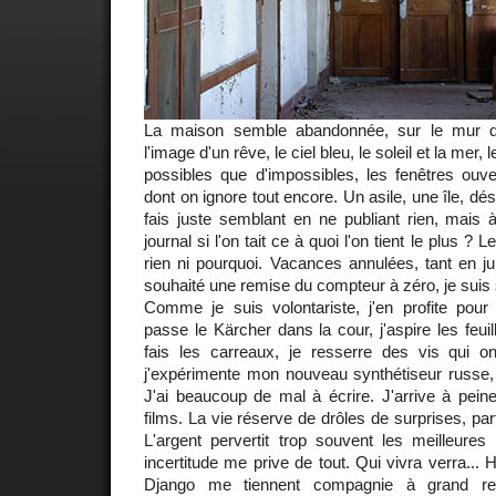
La maison semble abandonnée, sur le mur d
l'image d'un rêve, le ciel bleu, le soleil et la mer,
possibles que d'impossibles, les fenêtres ouv
dont on ignore tout encore. Un asile, une île, dé
fais juste semblant en ne publiant rien, mais 
journal si l'on tait ce à quoi l'on tient le plus ? 
rien ni pourquoi. Vacances annulées, tant en jui
souhaité une remise du compteur à zéro, je suis s
Comme je suis volontariste, j'en profite pour "
passe le Kärcher dans la cour, j'aspire les feuil
fais les carreaux, je resserre des vis qui on
j'expérimente mon nouveau synthétiseur russe
J'ai beaucoup de mal à écrire. J'arrive à peine
films. La vie réserve de drôles de surprises, pa
L'argent pervertit trop souvent les meilleures 
incertitude me prive de tout. Qui vivra verra...
Django me tiennent compagnie à grand re