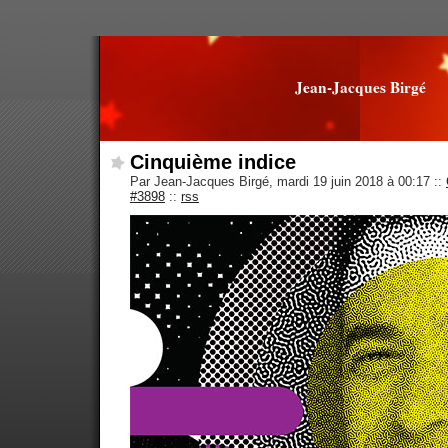
Jean-Jacques Birgé
Cinquième indice
Par Jean-Jacques Birgé, mardi 19 juin 2018 à 00:17
::
#3898
::
rss