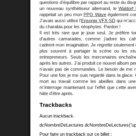
questions d'équilibre par rapport au reste du disq
un nouveau synthétiseur allemand, le
Waldorf
rappelait un peu mon
PPG Wave
également con
J'avais aussi utilisé l'
Ensoniq VFX-SD
qui m'acc
du charabia pour les néophytes. Pardon !
Il est très rare que je joue seul. Je préfère tou
d'autres camarades, comme j'adore les cah
cadrent mon imagination. Je regrette seulement q
plus souvent à partager la scène ou les stu
entrepreneurs. Seuls les mercenaires enchaîne
après les autres. J'ai produit ce nouvel album pe
n'avais pas de commandes. Le besoin de me re
Pour une fois je me suis regardé dans la glace. C
mort au travail comme les abeilles dans une
m'interroge maintenant sur l'effet que cette ave
hâte d'être après.
Trackbacks
Aucun trackback.
dcNombreDeLectures dcNombreDeLectures("upd
Pour faire un trackback sur ce billet :