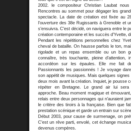
2002. le compositeur Christian Laubat nous 
Rencontres au sommet pour dégager les grand
spectacle. La date de création est fixée au
l’ouverture des 38e Rugissants à Grenoble et u
s’ensuivra. C’est décidé, on naviguera entre le pu
création contemporaine et les succès d’Yvette,
Pendant les répétitions personnelles chez Yve
cheval de bataille. On hausse parfois le ton, mais
rigolade et un repas ensemble ou un bon go
connaître, très touchante, pleine d’attention, i
accordéon sur les épaules. Elle me fait déc
Passionnants les passionnés ! Je voyage dans
son appétit de musiques. Mais quelques signes 
deux mois avant la création. Inquiet, je pousse 
répéter en Bretagne. Le grand air lui sera
approche. Beau moment magique et émouvant
relais entre deux personnages qui n’auraient jam
le critère des tiroirs à la française. Bien que fa
prestation scénique et garde un entrain sur scène
Début 2003, pour cause de surmenage, on préfè
C’est un rêve parti, envolé, cet échange music
devenus compères.