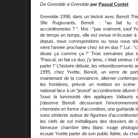
De Grenoble à Grenoble
par
Pascal Contet
Grenoble 1998, dans un bistrot avec Benoît Thie
38e Rugissants. Benoît : “au fait tu cô
accordéonistes ? “. Moi : “pas vraiment, sauf Yv
de temps en temps, elle est venue m’écouter à 
depuis, nous correspondons ou nous nous télé
vient l’année prochaine chez toi en duo !” Lui : “
disais ça comme ça !” Trois semaines plus ta
“Pascal, on fait ce duo, j’y tiens, c’était sérieux !
parler !” L’histoire débute, les rebondissements
1999, chez Yvette, Benoît, un verre de port
maintenant de la convaincre, alterner contempora
les frontières, prévoir un metteur en scèn
national face à un “jeunot” accordéoniste allumé !
Sous la luminosité des appliques Vallauris 
j’observe Benoît découvrant l’environnement
cheminée en forme d’accordéon, une guirlande d
sons stridents autour de figurines d’accordéonis
les clefs de sol métalliques des dossiers de ch
fameuse chambre bleu blanc rouge photogr
écoute Yvette parler de son public fidèle, du ch