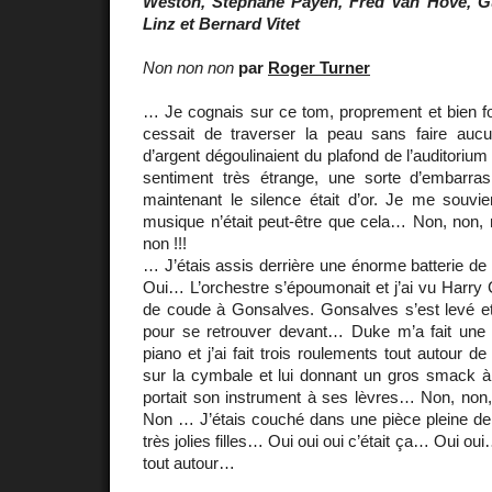
Weston, Stéphane Payen, Fred Van Hove, 
Linz et Bernard Vitet
Non non non
par
Roger Turner
… Je cognais sur ce tom, proprement et bien fo
cessait de traverser la peau sans faire aucu
d’argent dégoulinaient du plafond de l’auditorium 
sentiment très étrange, une sorte d’embarras
maintenant le silence était d’or. Je me souvi
musique n’était peut-être que cela… Non, non, n
non !!!
… J’étais assis derrière une énorme batterie de 
Oui… L’orchestre s’époumonait et j’ai vu Harry
de coude à Gonsalves. Gonsalves s’est levé et 
pour se retrouver devant… Duke m’a fait une
piano et j’ai fait trois roulements tout autour d
sur la cymbale et lui donnant un gros smack à 
portait son instrument à ses lèvres… Non, non,
Non … J’étais couché dans une pièce pleine de 
très jolies filles… Oui oui oui c’était ça… Oui o
tout autour…