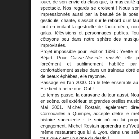
jouer, de son envie du classique, la musicalité q
spectacle. Nos regards se croisent ! Nous s
impressionnés aussi par la beauté de la poési
gesticule, chante, s’assoit sur le rebord d’un fau
tout en imitant la gestuelle de l’accordéon, no
galas, télévisions et personnages publics. 
côtoyons peu dans notre sphère des musiqu
improvisées.
Projet impossible pour l’édition 1999 : Yvette m
Béjart. Pour
Casse-Noisette revisité
, elle 
forcément et sublimement habillée par 
confortablement assise dans un traîneau doré e
de beaux éphèbes, elle rayonne.
Passage en l’an 2000. On le fête ensemble au 
Elle tient à notre duo. Ouf !
Le temps passe, la caravane du tour aussi. Nou
en scène, œil extérieur, et grandes oreilles music
Mai 2001. Michel Rostain, également dir
Cornouailles à Quimper, accepte d’être le met
histoire succulente : le soir où on lui pro
engagement, Michel Rostain apprendra qu’Yvette
même restaurant que lui à Lyon, dans une sall
tous que c’est un signe du destin !