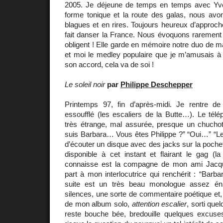
2005. Je déjeune de temps en temps avec Yve
forme tonique et la route des galas, nous avo
blagues et en rires. Toujours heureux d’approc
fait danser la France. Nous évoquons rarement
obligent ! Elle garde en mémoire notre duo de 
et moi le medley populaire que je m’amusais à 
son accord, cela va de soi !
Le soleil noir
par
Philippe Deschepper
Printemps 97, fin d’après-midi. Je rentre de 
essoufflé (les escaliers de la Butte…). Le tél
très étrange, mal assurée, presque un chuch
suis Barbara… Vous êtes Philippe ?” “Oui…” “Le
d’écouter un disque avec des jacks sur la poch
disponible à cet instant et flairant le gag (l
connaisse est la compagne de mon ami Jacque
part à mon interlocutrice qui renchérit : “Bar
suite est un très beau monologue assez én
silences, une sorte de commentaire poétique et
de mon album solo,
attention escalier
, sorti que
reste bouche bée, bredouille quelques excuse